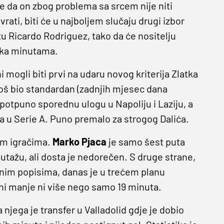
je da on zbog problema sa srcem nije niti
vrati, biti će u najboljem slučaju drugi izbor
 Ricardo Rodriguez, tako da će nositelju
t ka minutama.
i mogli biti prvi na udaru novog kriterija Zlatka
oš bio standardan (zadnjih mjesec dana
 potpuno sporednu ulogu u Napoliju i Laziju, a
 u Serie A. Puno premalo za strogog Dalića.
nim igračima.
Marko Pjaca
je samo šest puta
utažu, ali dosta je nedorečen. S druge strane,
ivnim popisima, danas je u trećem planu
ni manje ni više nego samo 19 minuta.
za njega je transfer u Valladolid gdje je dobio