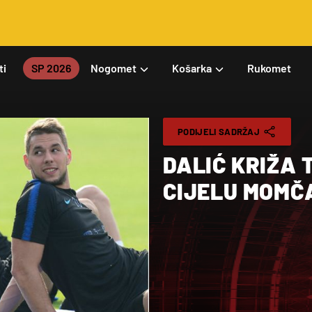
ti
SP 2026
Nogomet
Košarka
Rukomet
PODIJELI SADRŽAJ
DALIĆ KRIŽA 
CIJELU MOMČ