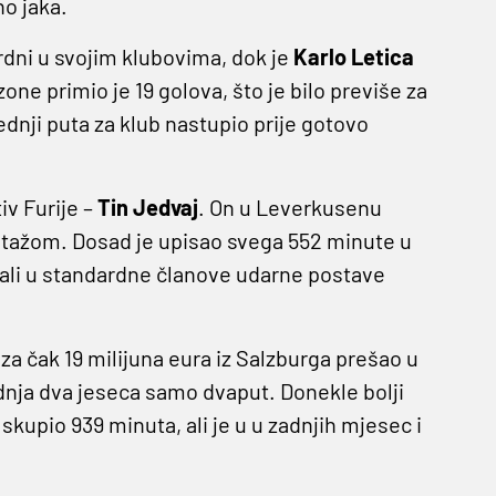
no jaka.
ardni u svojim klubovima, dok je
Karlo Letica
e primio je 19 golova, što je bilo previše za
ednji puta za klub nastupio prije gotovo
v Furije –
Tin Jedvaj
. On u Leverkusenu
utažom. Dosad je upisao svega 552 minute u
stali u standardne članove udarne postave
 za čak 19 milijuna eura iz Salzburga prešao u
zadnja dva jeseca samo dvaput. Donekle bolji
skupio 939 minuta, ali je u u zadnjih mjesec i