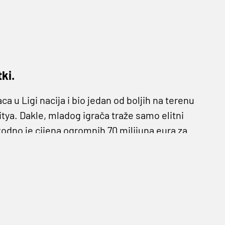
ki.
a u Ligi nacija i bio jedan od boljih na terenu
tya. Dakle, mladog igrača traže samo elitni
avodno je cijena ogromnih 70 milijuna eura za
 godine dana, a već je sada standardni
emci stvaraju opet jednu veliku generaciju,
oš jedan od dokaza. Francuski pak mediji pišu
ekivanu veliku konkurenciju.