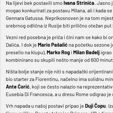
Na lijevi bek postavili smo
Ivana Strinića
. Jasno 
mogao konkurirati za postavu Milana, ali i kada se 
Gennara Gatussa. Neprikosnoven je na tom mjestu
srebrnog odlična iz Rusije biti prilično otežan pu
Vezni red posebna je priča i čini nam se kako bi on
Dalića. I dok je
Mario Pašalić
na početku sezone j
preselio na klupu),
Marko Rog
i
Milan Badelj
igrao
kombinirano su skupili nešto manje od 600 minuta
Ništa bolje stanje nije niti s napadački orijentira
bio starter za Fiorentinu, načelno ima solidnu min
Ante Ćorić
, koji se često nalazio na reprezentat
Eusebia Di Francesca, a u dresu Rome odigrao je 
Vrh napada u našoj postavi pripao je
Duji Čopu
. I