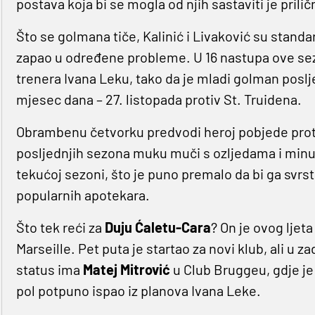
postava koja bi se mogla od njih sastaviti je prilič
Što se golmana tiče, Kalinić i Livaković su stand
zapao u određene probleme. U 16 nastupa ove sezon
trenera Ivana Leku, tako da je mladi golman poslj
mjesec dana – 27. listopada protiv St. Truidena.
Obrambenu četvorku predvodi heroj pobjede proti
posljednjih sezona muku muči s ozljedama i min
tekućoj sezoni, što je puno premalo da bi ga svr
popularnih apotekara.
Što tek reći za
Duju Ćaletu-Cara
? On je ovog ljeta
Marseille. Pet puta je startao za novi klub, ali u 
status ima
Matej Mitrović
u Club Bruggeu, gdje je 
pol potpuno ispao iz planova Ivana Leke.