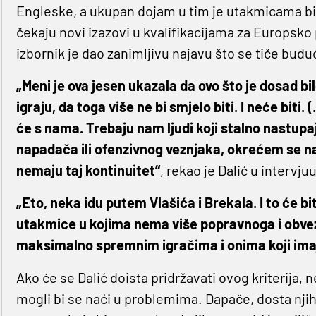
Engleske, a ukupan dojam u tim je utakmicama bio
čekaju novi izazovi u kvalifikacijama za Europsko
izbornik je dao zanimljivu najavu što se tiče bud
„Meni je ova jesen ukazala da ovo što je dosad bil
igraju, da toga više ne bi smjelo biti. I neće biti. 
će s nama. Trebaju nam ljudi koji stalno nastupaj
napadača ili ofenzivnog veznjaka, okrećem se na 
nemaju taj kontinuitet“
, rekao je Dalić u intervj
„Eto, neka idu putem Vlašića i Brekala. I to će bi
utakmice u kojima nema više popravnoga i obve
maksimalno spremnim igračima i onima koji imaj
Ako će se Dalić doista pridržavati ovog kriterija,
mogli bi se naći u problemima. Dapače, dosta nj