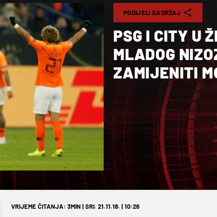
PODIJELI SADRŽAJ
PSG I CITY U
MLADOG NIZOZ
ZAMIJENITI M
VRIJEME ČITANJA: 3MIN | SRI. 21.11.18. | 10:26