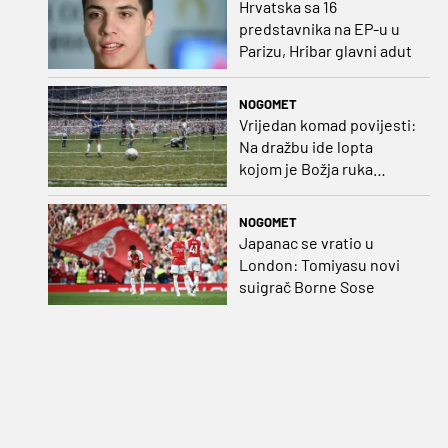
Hrvatska sa 16
predstavnika na EP-u u
Parizu, Hribar glavni adut
NOGOMET
Vrijedan komad povijesti:
Na dražbu ide lopta
kojom je Božja ruka
postigla gol
NOGOMET
Japanac se vratio u
London: Tomiyasu novi
suigrač Borne Sose