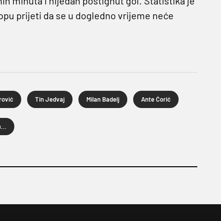
ih minuta i nijedan postignut gol. Statistika je
Čopu prijeti da se u dogledno vrijeme neće
rović
Tin Jedvaj
Milan Badelj
Ante Ćorić
Hrvatska nogometna reprezentacija