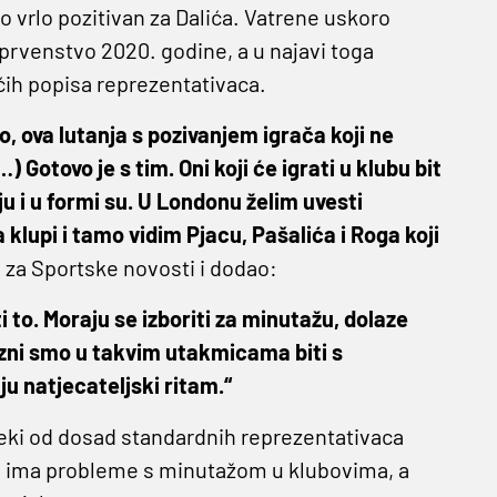
 vrlo pozitivan za Dalića. Vatrene uskoro
 prvenstvo 2020. godine, a u najavi toga
ućih popisa reprezentativaca.
o, ova lutanja s pozivanjem igrača koji ne
(…) Gotovo je s tim. Oni koji će igrati u klubu bit
u i u formi su. U Londonu želim uvesti
klupi i tamo vidim Pjacu, Pašalića i Roga koji
uu za Sportske novosti i dodao:
ti to. Moraju se izboriti za minutažu, dolaze
zni smo u takvim utakmicama biti s
u natjecateljski ritam.“
 neki od dosad standardnih reprezentativaca
ih ima probleme s minutažom u klubovima, a