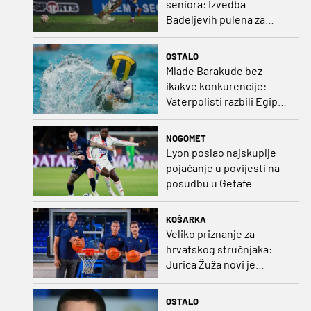
seniora: Izvedba
Badeljevih pulena za
čistu peticu protiv
Bruggea!
OSTALO
Mlade Barakude bez
ikakve konkurencije:
Vaterpolisti razbili Egipat
za polufinale SP-a!
NOGOMET
Lyon poslao najskuplje
pojačanje u povijesti na
posudbu u Getafe
KOŠARKA
Veliko priznanje za
hrvatskog stručnjaka:
Jurica Žuža novi je
pomoćni trener
Barcelone!
OSTALO