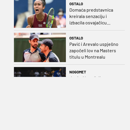
OSTALO
Domaća predstavnica
kreirala senzaciju i
izbacila osvajačicu
Roland Garrosa
OSTALO
Pavić i Arevalo uspješno
započeli lov na Masters
titulu u Montrealu
NOGOMET
Juniori koračali stopama
seniora: Izvedba
Badeljevih pulena za
čistu peticu protiv
Bruggea!
OSTALO
Mlade Barakude bez
ikakve konkurencije:
Vaterpolisti razbili Egipat