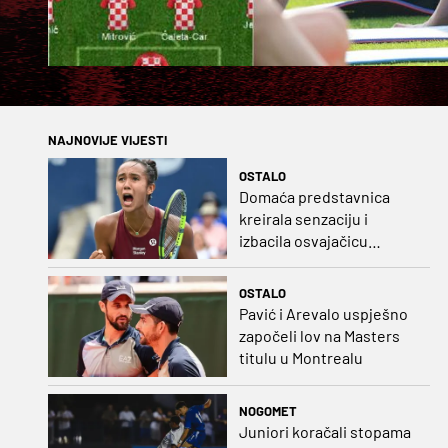
NAJNOVIJE VIJESTI
OSTALO
Domaća predstavnica
kreirala senzaciju i
izbacila osvajačicu
Roland Garrosa
OSTALO
Pavić i Arevalo uspješno
započeli lov na Masters
titulu u Montrealu
NOGOMET
Juniori koračali stopama