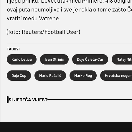
lijepu priliku. Devet utakmica Primere, 418 odigran
ovaj puta neumoljiva i sve je rekla o tome zašto 
vratiti među Vatrene.
(foto: Reuters/Football User)
TAGOVI
Karlo Letica
Ivan Strinić
Duje Ćaleta-Car
Matej Mit
Duje Čop
Mario Pašalić
Marko Rog
SLJEDEĆA VIJEST