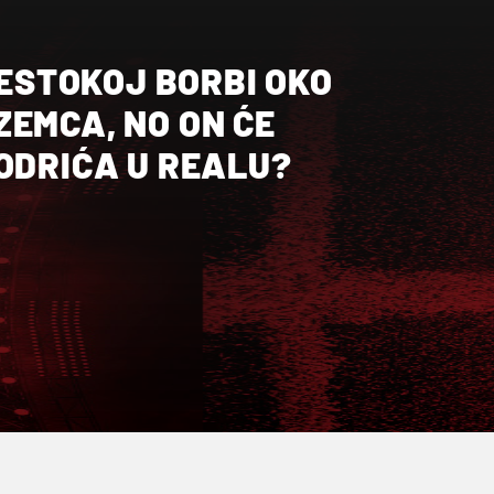
 ŽESTOKOJ BORBI OKO
EMCA, NO ON ĆE
ODRIĆA U REALU?