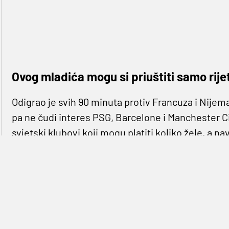
Ovog mladića mogu si priuštiti samo rijet
Odigrao je svih 90 minuta protiv Francuza i Nijemac
pa ne čudi interes PSG, Barcelone i Manchester Ci
svjetski klubovi koji mogu platiti koliko žele, a n
igrača koji neodoljivo podsjeća na
Luku Modrića.
Za Ajaxovu prvu momčad debitirao je prije više od
reprezentativac kojeg čeka bogata karijera. Nizoz
proizvode vrlo kvalitetne mlade igrače, a ovo je j
da je PSG jako zainteresiran, ali da je dobio neoč