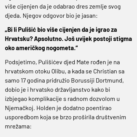
više cijenjen da je odabrao dres zemlje svog
djeda. Njegov odgovor bio je jasan:
„Bi li Pulišić bio više cijenjen da je igrao za
Hrvatsku? Apsolutno. Još uvijek postoji stigma
oko američkog nogometa.“
Podsjetimo, Pulišićev djed Mate rođen je na
hrvatskom otoku Olibu, a kada se Christian sa
samo 17 godina pridružio Borussiji Dortmund,
dobio je i hrvatsko državljanstvo kako bi
izbjegao komplikacije s radnom dozvolom u
Njemačkoj. Holden je dodatno poentirao
usporedbom koja se brzo proširila društvenim
mrežama: