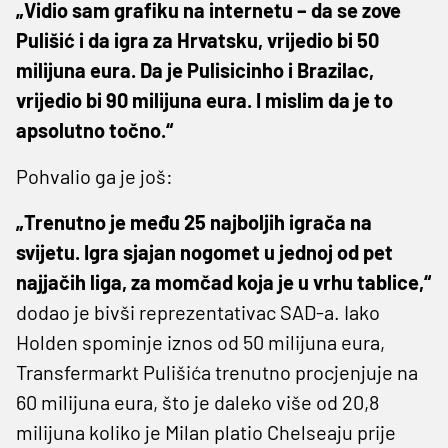
„Vidio sam grafiku na internetu – da se zove
Pulišić i da igra za Hrvatsku, vrijedio bi 50
milijuna eura. Da je Pulisicinho i Brazilac,
vrijedio bi 90 milijuna eura. I mislim da je to
apsolutno točno.“
Pohvalio ga je još:
„Trenutno je među 25 najboljih igrača na
svijetu. Igra sjajan nogomet u jednoj od pet
najjačih liga, za momčad koja je u vrhu tablice,“
dodao je bivši reprezentativac SAD-a. Iako
Holden spominje iznos od 50 milijuna eura,
Transfermarkt Pulišića trenutno procjenjuje na
60 milijuna eura, što je daleko više od 20,8
milijuna koliko je Milan platio Chelseaju prije