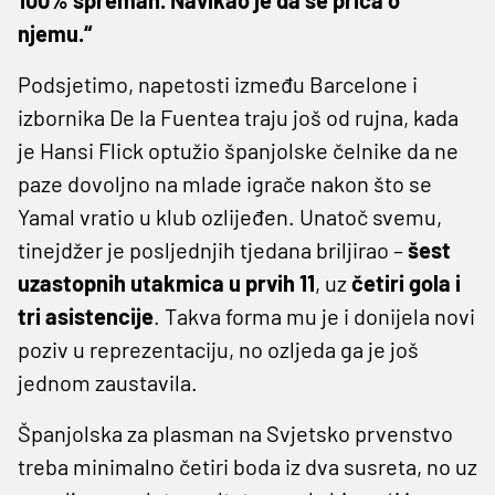
njemu.“
Podsjetimo, napetosti između Barcelone i
izbornika De la Fuentea traju još od rujna, kada
je Hansi Flick optužio španjolske čelnike da ne
paze dovoljno na mlade igrače nakon što se
Yamal vratio u klub ozlijeđen. Unatoč svemu,
tinejdžer je posljednjih tjedana briljirao –
šest
uzastopnih utakmica u prvih 11
, uz
četiri gola i
tri asistencije
. Takva forma mu je i donijela novi
poziv u reprezentaciju, no ozljeda ga je još
jednom zaustavila.
Španjolska za plasman na Svjetsko prvenstvo
treba minimalno četiri boda iz dva susreta, no uz