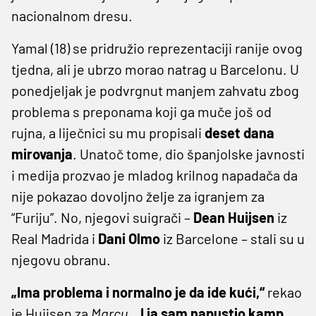
nacionalnom dresu.
Yamal (18) se pridružio reprezentaciji ranije ovog
tjedna, ali je ubrzo morao natrag u Barcelonu. U
ponedjeljak je podvrgnut manjem zahvatu zbog
problema s preponama koji ga muče još od
rujna, a liječnici su mu propisali
deset dana
mirovanja
. Unatoč tome, dio španjolske javnosti
i medija prozvao je mladog krilnog napadača da
nije pokazao dovoljno želje za igranjem za
“Furiju”. No, njegovi suigrači –
Dean Huijsen
iz
Real Madrida i
Dani Olmo
iz Barcelone – stali su u
njegovu obranu.
„Ima problema i normalno je da ide kući,“
rekao
je Huijsen za
Marcu
.
„I ja sam napustio kamp