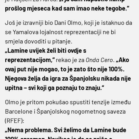
prošlog mjeseca kad sam imao neke tegobe.“
Još je izravniji bio Dani Olmo, koji je istaknuo da
se Yamalova lojalnost reprezentaciji ne bi
smjela dovoditi u pitanje.
„Lamine uvijek želi biti ovdje s
reprezentacijom,“
rekao je za
Onda Cero
.
„Ako
ovaj put nije mogao, to je zato što nije 100%.
Njegova želja da igra za Španjolsku nikada nije
upitna – svi koji ga poznaju to znaju.“
Olmo je pritom pokušao spustiti tenzije između
Barcelone i Španjolskog nogometnog saveza
(RFEF):
„Nema problema. Svi želimo da Lamine bude
100% spreman. Navikao je da se priča o