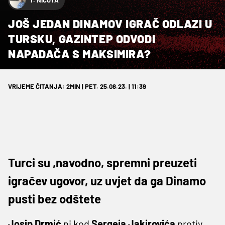
T. NIČOTA
JOŠ JEDAN DINAMOV IGRAČ ODLAZI U
TURSKU, GAZINTEP ODVODI
NAPADAČA S MAKSIMIRA?
VRIJEME ČITANJA: 2MIN | PET. 25.08.23. | 11:39
Turci su ,navodno, spremni preuzeti
igračev ugovor, uz uvjet da ga Dinamo
pusti bez odštete
Josip Drmić
ni kod
Sergeja Jakirovića
protiv