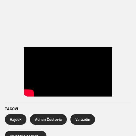
TAGOVI
Hajduk
Adnan Čustović
Varaždin
Hrvatska nogometna liga