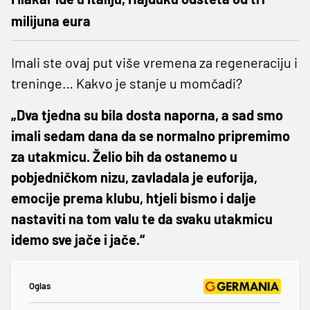
milijuna eura
Imali ste ovaj put više vremena za regeneraciju i
treninge… Kakvo je stanje u momčadi?
„Dva tjedna su bila dosta naporna, a sad smo
imali sedam dana da se normalno pripremimo
za utakmicu. Želio bih da ostanemo u
pobjedničkom nizu, zavladala je euforija,
emocije prema klubu, htjeli bismo i dalje
nastaviti na tom valu te da svaku utakmicu
idemo sve jače i jače.“
Oglas