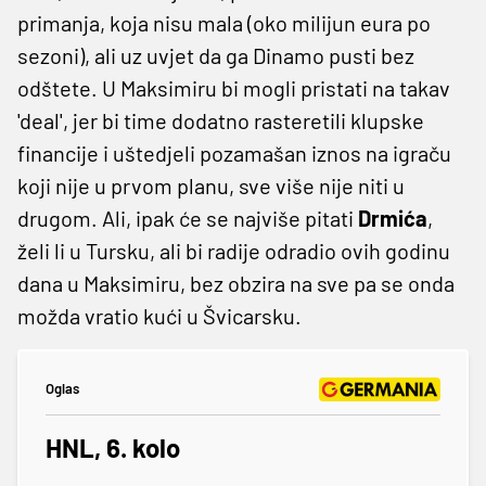
primanja, koja nisu mala (oko milijun eura po
sezoni), ali uz uvjet da ga Dinamo pusti bez
odštete. U Maksimiru bi mogli pristati na takav
'deal', jer bi time dodatno rasteretili klupske
financije i uštedjeli pozamašan iznos na igraču
koji nije u prvom planu, sve više nije niti u
drugom. Ali, ipak će se najviše pitati
Drmića
,
želi li u Tursku, ali bi radije odradio ovih godinu
dana u Maksimiru, bez obzira na sve pa se onda
možda vratio kući u Švicarsku.
Oglas
HNL, 6. kolo