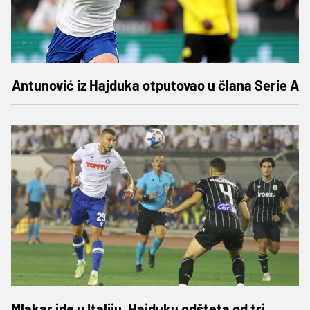
Antunović iz Hajduka otputovao u člana Serie A
Mlakar ide u Italiju, Hajduku odšteta od tri