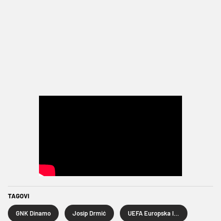
TAGOVI
GNK Dinamo
Josip Drmić
UEFA Europska liga