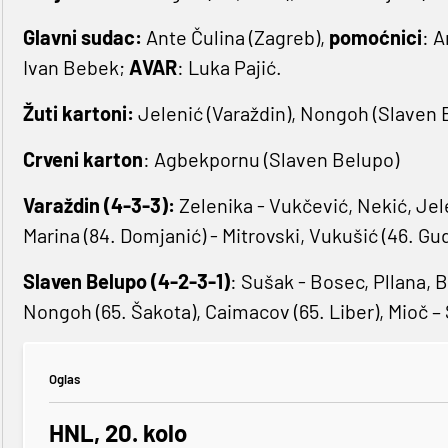
Glavni sudac:
Ante Čulina (Zagreb),
pomoćnici
: A
Ivan Bebek;
AVAR
: Luka Pajić.
Žuti kartoni:
Jelenić (Varaždin), Nongoh (Slaven 
Crveni karton
: Agbekpornu (Slaven Belupo)
Varaždin (4-3-3):
Zelenika - Vukčević, Nekić, Jelen
Marina (84. Domjanić) - Mitrovski, Vukušić (46. Gud
Slaven Belupo (4-2-3-1)
: Sušak - Bosec, Pllana, 
Nongoh (65. Šakota), Caimacov (65. Liber), Mioč – Š
Oglas
HNL, 20. kolo