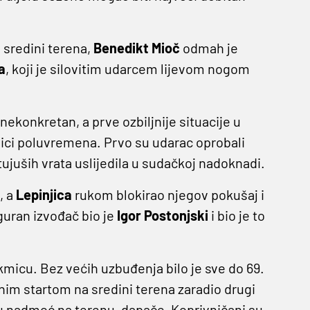
a sredini terena,
Benedikt Mioč
odmah je
a
, koji je silovitim udarcem lijevom nogom
ekonkretan, a prve ozbiljnije situacije u
nici poluvremena. Prvo su udarac oprobali
tujuših vrata uslijedila u sudačkoj nadoknadi.
, a
Lepinjica
rukom blokirao njegov pokušaj i
guran izvođač bio je
Igor Postonjski
i bio je to
micu. Bez većih uzbuđenja bilo je sve do 69.
im startom na sredini terena zaradio drugi
anu nadmoć na terenu, dapače, Koprivničani su