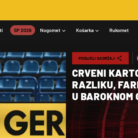
ti
SP 2026
Nogomet
Košarka
Rukomet
PODIJELI SADRŽAJ
CRVENI KART
RAZLIKU, FAR
U BAROKNOM