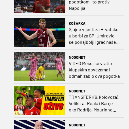
pogotkom i to protiv
Napolija
KOŠARKA
Sjajne vijesti za Hrvatsku
u borbi za SP: Umirovio
se ponajbolji igrač našeg
idućeg protivnika
NOGOMET
VIDEO Messi se vratio
klupskim obvezama i
odmah zabio dva pogotka
NOGOMET
TRANSFERI (6. kolovoza):
Veliki rat Reala i Barçe
oko Rodrija, Mourinho
nagovorio Viniciusa na
ostanak
NOGOMET