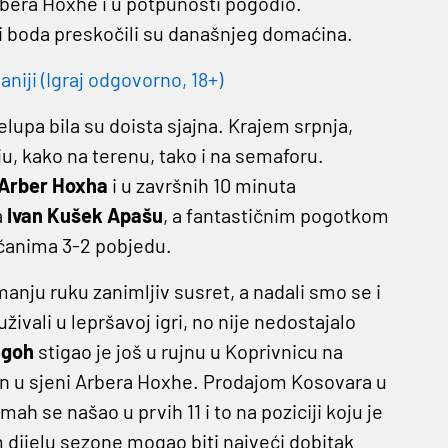
bera Hoxhe i u potpunosti pogodio.
tri boda preskočili su današnjeg domaćina.
niji (Igraj odgovorno, 18+)
upa bila su doista sjajna. Krajem srpnja,
, kako na terenu, tako i na semaforu.
Arber Hoxha
i u završnih 10 minuta
a
Ivan Kušek Apašu
, a fantastičnim pogotkom
ičanima 3-2 pobjedu.
nju ruku zanimljiv susret, a nadali smo se i
vali u lepršavoj igri, no nije nedostajalo
ngoh
stigao je još u rujnu u Koprivnicu na
jesen u sjeni Arbera Hoxhe. Prodajom Kosovara u
 se našao u prvih 11 i to na poziciji koju je
 dijelu sezone mogao biti najveći dobitak