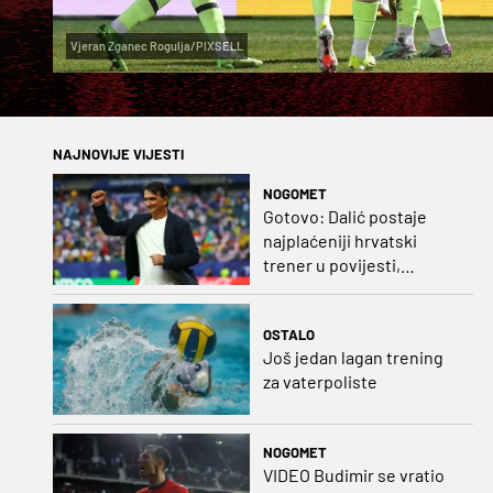
Vjeran Zganec Rogulja/PIXSELL
NAJNOVIJE VIJESTI
NOGOMET
Gotovo: Dalić postaje
najplaćeniji hrvatski
trener u povijesti,
Bišćanu također
ponuđen posao!
OSTALO
Još jedan lagan trening
za vaterpoliste
NOGOMET
VIDEO Budimir se vratio