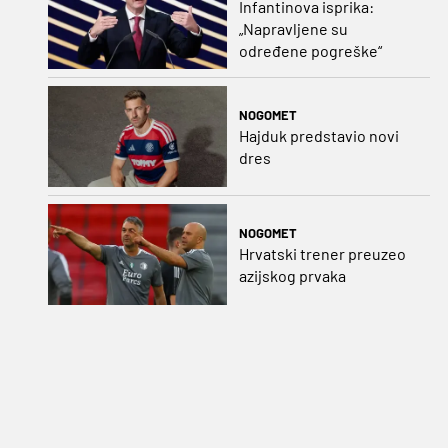
Infantinova isprika:
„Napravljene su
određene pogreške“
NOGOMET
Hajduk predstavio novi
dres
NOGOMET
Hrvatski trener preuzeo
azijskog prvaka