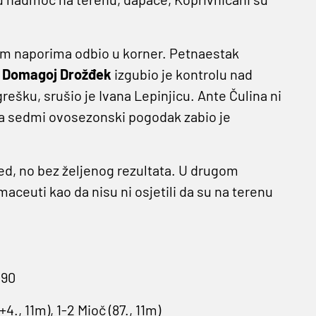
njim naporima odbio u korner. Petnaestak
!
Domagoj Drožđek
izgubio je kontrolu nad
rešku, srušio je Ivana Lepinjicu. Ante Čulina ni
, a sedmi ovosezonski pogodak zabio je
ed, no bez željenog rezultata. U drugom
aceuti kao da nisu ni osjetili da su na terenu
090
4., 11m), 1-2 Mioč (87., 11m)