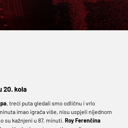
 20. kola
upa
, treći puta gledali smo odličnu i vrlo
minuta imao igrača više, nisu uspjeli nijednom
no su kažnjeni u 87. minuti.
Roy Ferenčina