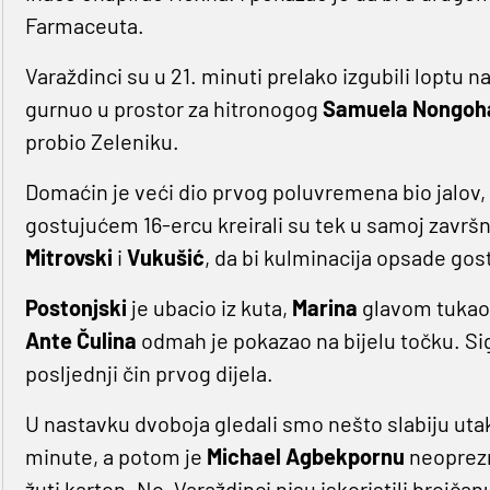
Farmaceuta.
Varaždinci su u 21. minuti prelako izgubili loptu n
gurnuo u prostor za hitronogog
Samuela Nongoh
probio Zeleniku.
Domaćin je veći dio prvog poluvremena bio jalov, n
gostujućem 16-ercu kreirali su tek u samoj završ
Mitrovski
i
Vukušić
, da bi kulminacija opsade gos
Postonjski
je ubacio iz kuta,
Marina
glavom tukao
Ante Čulina
odmah je pokazao na bijelu točku. Si
posljednji čin prvog dijela.
U nastavku dvoboja gledali smo nešto slabiju utak
minute, a potom je
Michael Agbekpornu
neoprezn
žuti karton. No, Varaždinci nisu iskoristili brojč