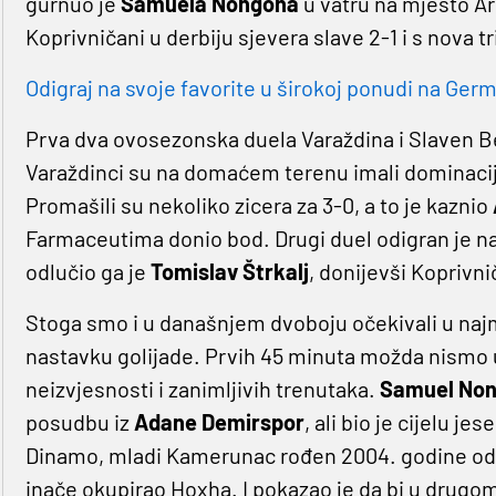
gurnuo je
Samuela Nongoha
u vatru na mjesto Ar
Koprivničani u derbiju sjevera slave 2-1 i s nova 
Odigraj na svoje favorite u širokoj ponudi na Germa
Prva dva ovosezonska duela Varaždina i Slaven Bel
Varaždinci su na domaćem terenu imali dominaciju
Promašili su nekoliko zicera za 3-0, a to je kaznio
Farmaceutima donio bod. Drugi duel odigran je n
odlučio ga je
Tomislav
Štrkalj
, donijevši Koprivn
Stoga smo i u današnjem dvoboju očekivali u najma
nastavku golijade. Prvih 45 minuta možda nismo uži
neizvjesnosti i zanimljivih trenutaka.
Samuel No
posudbu iz
Adane Demirspor
, ali bio je cijelu 
Dinamo, mladi Kamerunac rođen 2004. godine odmah
inače okupirao Hoxha. I pokazao je da bi u drugom