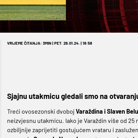
VRIJEME ČITANJA: 3MIN | PET. 26.01.24. | 18:58
Sjajnu utakmicu gledali smo na otvaranju
Treći ovosezonski dvoboj
Varaždina i Slaven Bel
neizvjesnu utakmicu. Iako je Varaždin više od 25 
ozbiljnije zaprijetiti gostujućem vrataru i zasluže