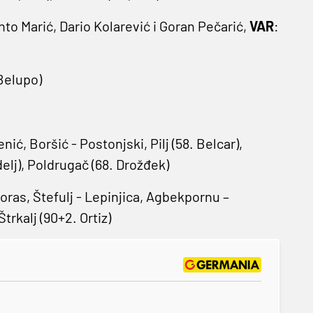
nto Marić, Dario Kolarević i Goran Pečarić,
VAR
:
Belupo)
ić, Boršić - Postonjski, Pilj (58. Belcar),
elj), Poldrugač (68. Drožđek)
Boras, Štefulj - Lepinjica, Agbekpornu –
trkalj (90+2. Ortiz)