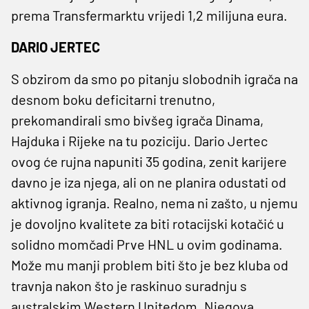
prema Transfermarktu vrijedi 1,2 milijuna eura.
DARIO JERTEC
S obzirom da smo po pitanju slobodnih igrača na
desnom boku deficitarni trenutno,
prekomandirali smo bivšeg igrača Dinama,
Hajduka i Rijeke na tu poziciju. Dario Jertec
ovog će rujna napuniti 35 godina, zenit karijere
davno je iza njega, ali on ne planira odustati od
aktivnog igranja. Realno, nema ni zašto, u njemu
je dovoljno kvalitete za biti rotacijski kotačić u
solidno momčadi Prve HNL u ovim godinama.
Može mu manji problem biti što je bez kluba od
travnja nakon što je raskinuo suradnju s
australskim Western Unitedom. Njegova