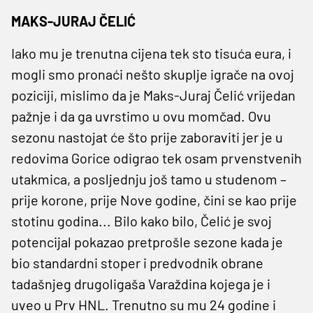
MAKS-JURAJ ČELIĆ
Iako mu je trenutna cijena tek sto tisuća eura, i
mogli smo pronaći nešto skuplje igrače na ovoj
poziciji, mislimo da je Maks-Juraj Čelić vrijedan
pažnje i da ga uvrstimo u ovu momčad. Ovu
sezonu nastojat će što prije zaboraviti jer je u
redovima Gorice odigrao tek osam prvenstvenih
utakmica, a posljednju još tamo u studenom –
prije korone, prije Nove godine, čini se kao prije
stotinu godina... Bilo kako bilo, Čelić je svoj
potencijal pokazao pretprošle sezone kada je
bio standardni stoper i predvodnik obrane
tadašnjeg drugoligaša Varaždina kojega je i
uveo u Prv HNL. Trenutno su mu 24 godine i