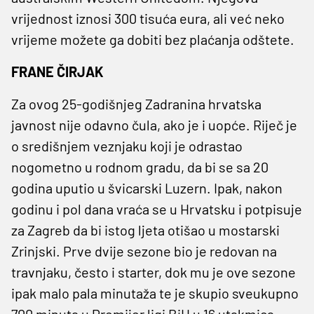
vrijednost iznosi 300 tisuća eura, ali već neko
vrijeme možete ga dobiti bez plaćanja odštete.
FRANE ČIRJAK
Za ovog 25-godišnjeg Zadranina hrvatska
javnost nije odavno čula, ako je i uopće. Riječ je
o središnjem veznjaku koji je odrastao
nogometno u rodnom gradu, da bi se sa 20
godina uputio u švicarski Luzern. Ipak, nakon
godinu i pol dana vraća se u Hrvatsku i potpisuje
za Zagreb da bi istog ljeta otišao u mostarski
Zrinjski. Prve dvije sezone bio je redovan na
travnjaku, često i starter, dok mu je ove sezone
ipak malo pala minutaža te je skupio sveukupno
700 minuta u Premijer ligi BiH u 16 utakmica.