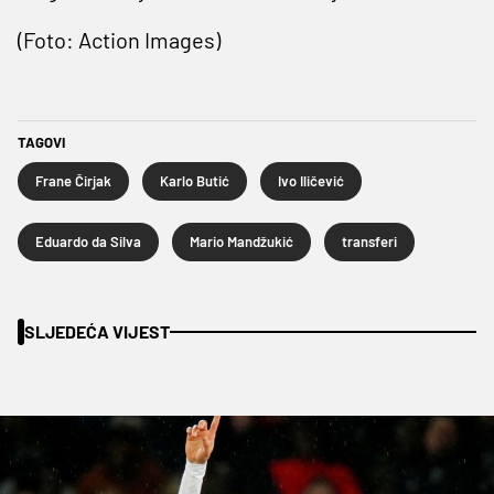
(Foto: Action Images)
TAGOVI
Frane Čirjak
Karlo Butić
Ivo Iličević
Eduardo da Silva
Mario Mandžukić
transferi
SLJEDEĆA VIJEST