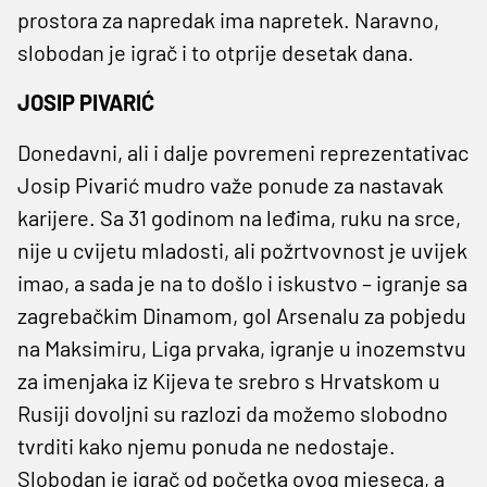
prostora za napredak ima napretek. Naravno,
slobodan je igrač i to otprije desetak dana.
JOSIP PIVARIĆ
Donedavni, ali i dalje povremeni reprezentativac
Josip Pivarić mudro važe ponude za nastavak
karijere. Sa 31 godinom na leđima, ruku na srce,
nije u cvijetu mladosti, ali požrtvovnost je uvijek
imao, a sada je na to došlo i iskustvo – igranje sa
zagrebačkim Dinamom, gol Arsenalu za pobjedu
na Maksimiru, Liga prvaka, igranje u inozemstvu
za imenjaka iz Kijeva te srebro s Hrvatskom u
Rusiji dovoljni su razlozi da možemo slobodno
tvrditi kako njemu ponuda ne nedostaje.
Slobodan je igrač od početka ovog mjeseca, a