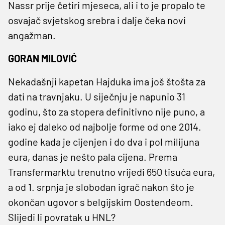
Nassr prije četiri mjeseca, ali i to je propalo te
osvajač svjetskog srebra i dalje čeka novi
angažman.
GORAN MILOVIĆ
Nekadašnji kapetan Hajduka ima još štošta za
dati na travnjaku. U siječnju je napunio 31
godinu, što za stopera definitivno nije puno, a
iako ej daleko od najbolje forme od one 2014.
godine kada je cijenjen i do dva i pol milijuna
eura, danas je nešto pala cijena. Prema
Transfermarktu trenutno vrijedi 650 tisuća eura,
a od 1. srpnja je slobodan igrač nakon što je
okončan ugovor s belgijskim Oostendeom.
Slijedi li povratak u HNL?