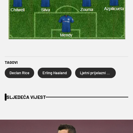
TAGOVI
Declan Rice
Erling Haaland
Ljetni prijelazni rok
SLJEDEĆA VIJEST