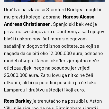
Društvo na izlazu sa Stamford Bridgea mogli bi
mu praviti kolege iz obrane,
Marcos Alonso
i
Andreas Christiansen
. Španjolski bek već je
privatno sve dogovorio s Conteom, a sad njegov
bivši i uskoro novi šef mora s njegovom
sadašnjim dogovoriti iznos odštete, za koji se
nagađa da će biti oko 12.000.000 eura, odnosno
model otkupa. Danac također vjerojatno neće
otići zauvijek, nego na posudbu jer vrijedi
25.000.000 eura. Za tu lovu ga nitko ne želi
otkupiti, ali bi ga pojedini posudili pa će tako
Lampardu i društvu uštedjeti koji euro.
Ross Barkley
je trenutačno na posudbi u Aston
Villi, nije sigurno da će u Birminghamu igrati i