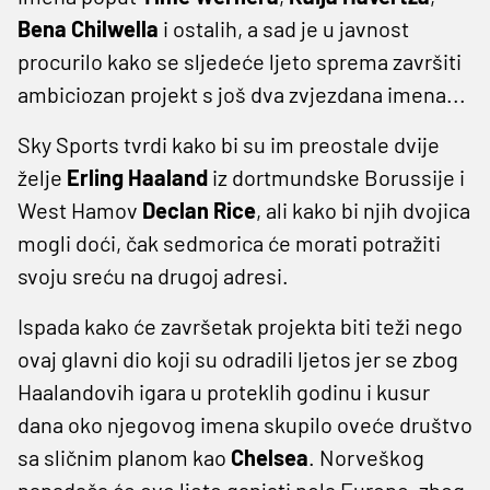
Bena Chilwella
i ostalih, a sad je u javnost
procurilo kako se sljedeće ljeto sprema završiti
ambiciozan projekt s još dva zvjezdana imena...
Sky Sports tvrdi kako bi su im preostale dvije
želje
Erling Haaland
iz dortmundske Borussije i
West Hamov
Declan Rice
, ali kako bi njih dvojica
mogli doći, čak sedmorica će morati potražiti
svoju sreću na drugoj adresi.
Ispada kako će završetak projekta biti teži nego
ovaj glavni dio koji su odradili ljetos jer se zbog
Haalandovih igara u proteklih godinu i kusur
dana oko njegovog imena skupilo oveće društvo
sa sličnim planom kao
Chelsea
. Norveškog
napadača će ovo ljeto ganjati pola Europe, zbog