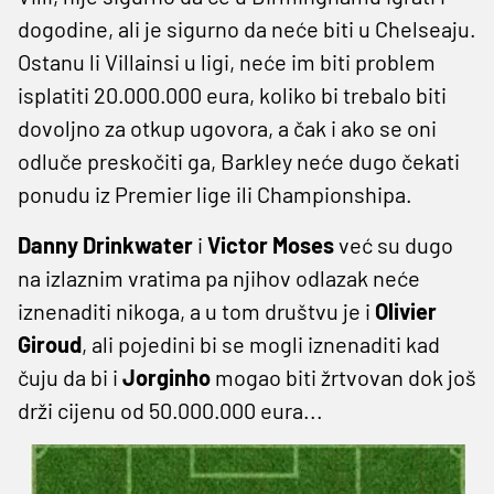
dogodine, ali je sigurno da neće biti u Chelseaju.
Ostanu li Villainsi u ligi, neće im biti problem
isplatiti 20.000.000 eura, koliko bi trebalo biti
dovoljno za otkup ugovora, a čak i ako se oni
odluče preskočiti ga, Barkley neće dugo čekati
ponudu iz Premier lige ili Championshipa.
Danny Drinkwater
i
Victor Moses
već su dugo
na izlaznim vratima pa njihov odlazak neće
iznenaditi nikoga, a u tom društvu je i
Olivier
Giroud
, ali pojedini bi se mogli iznenaditi kad
čuju da bi i
Jorginho
mogao biti žrtvovan dok još
drži cijenu od 50.000.000 eura...