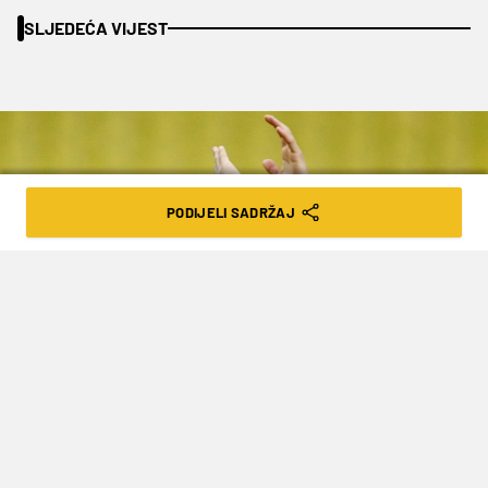
SLJEDEĆA VIJEST
PODIJELI SADRŽAJ
foto: Action Images
IGRAO ZA TOTTENHAM, BIO U
NAJBOLJOJ MOMČADI EURA, A DANAS
NEMA ZA STRUJU I VODU