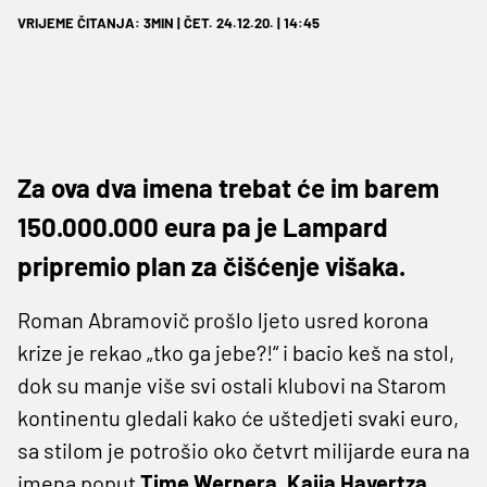
VRIJEME ČITANJA: 3MIN | ČET. 24.12.20. | 14:45
Za ova dva imena trebat će im barem
150.000.000 eura pa je Lampard
pripremio plan za čišćenje višaka.
Roman Abramovič prošlo ljeto usred korona
krize je rekao „tko ga jebe?!“ i bacio keš na stol,
dok su manje više svi ostali klubovi na Starom
kontinentu gledali kako će uštedjeti svaki euro,
sa stilom je potrošio oko četvrt milijarde eura na
imena poput
Time Wernera
,
Kaija Havertza
,