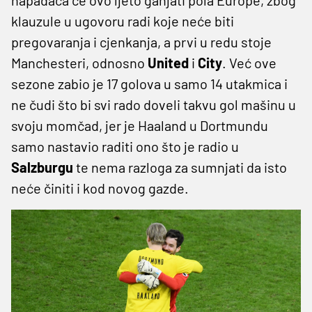
klauzule u ugovoru radi koje neće biti
pregovaranja i cjenkanja, a prvi u redu stoje
Manchesteri, odnosno
United
i
City
. Već ove
sezone zabio je 17 golova u samo 14 utakmica i
ne čudi što bi svi rado doveli takvu gol mašinu u
svoju momčad, jer je Haaland u Dortmundu
samo nastavio raditi ono što je radio u
Salzburgu
te nema razloga za sumnjati da isto
neće činiti i kod novog gazde.