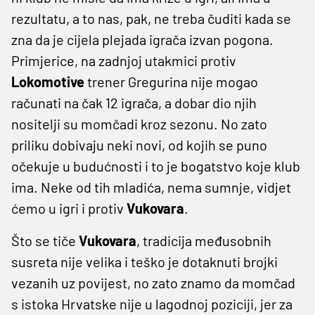
rezultatu, a to nas, pak, ne treba čuditi kada se
zna da je cijela plejada igrača izvan pogona.
Primjerice, na zadnjoj utakmici protiv
Lokomotive
trener Gregurina nije mogao
računati na čak 12 igrača, a dobar dio njih
nositelji su momčadi kroz sezonu. No zato
priliku dobivaju neki novi, od kojih se puno
očekuje u budućnosti i to je bogatstvo koje klub
ima. Neke od tih mladića, nema sumnje, vidjet
ćemo u igri i protiv
Vukovara
.
Što se tiče
Vukovara
, tradicija međusobnih
susreta nije velika i teško je dotaknuti brojki
vezanih uz povijest, no zato znamo da momčad
s istoka Hrvatske nije u lagodnoj poziciji, jer za