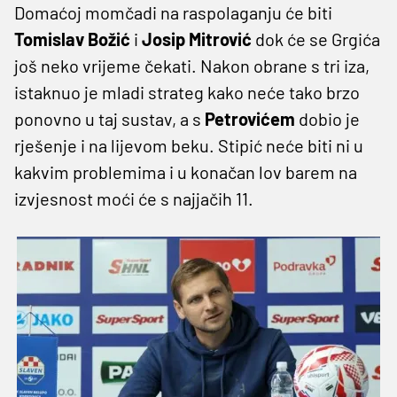
Domaćoj momčadi na raspolaganju će biti
Tomislav Božić
i
Josip Mitrović
dok će se Grgića
još neko vrijeme čekati. Nakon obrane s tri iza,
istaknuo je mladi strateg kako neće tako brzo
ponovno u taj sustav, a s
Petrovićem
dobio je
rješenje i na lijevom beku. Stipić neće biti ni u
kakvim problemima i u konačan lov barem na
izvjesnost moći će s najjačih 11.