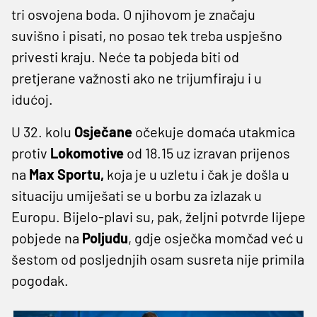
tri osvojena boda. O njihovom je značaju
suvišno i pisati, no posao tek treba uspješno
privesti kraju. Neće ta pobjeda biti od
pretjerane važnosti ako ne trijumfiraju i u
idućoj.
U 32. kolu
Osječane
očekuje domaća utakmica
protiv
Lokomotive
od 18.15 uz izravan prijenos
na
Max Sportu,
koja je u uzletu i čak je došla u
situaciju umiješati se u borbu za izlazak u
Europu. Bijelo-plavi su, pak, željni potvrde lijepe
pobjede na
Poljudu
, gdje osječka momčad već u
šestom od posljednjih osam susreta nije primila
pogodak.