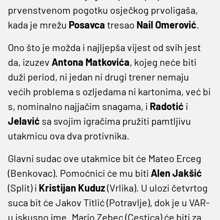
prvenstvenom pogotku osječkog prvoligaša,
kada je mrežu
Posavca
tresao
Nail Omerović
.
Ono što je možda i najljepša vijest od svih jest
da, izuzev
Antona Matkovića
, kojeg neće biti
duži period, ni jedan ni drugi trener nemaju
većih problema s ozljedama ni kartonima, već bi
s, nominalno najjačim snagama, i
Radotić
i
Jelavić
sa svojim igračima pružiti pamtljivu
utakmicu ova dva protivnika.
Glavni sudac ove utakmice bit će Mateo Erceg
(Benkovac). Pomoćnici će mu biti
Alen Jakšić
(Split) i
Kristijan Kuduz
(Vrlika). U ulozi četvrtog
suca bit će Jakov Titlić (Potravlje), dok je u VAR-
u iskusno ime. Mario Zebec (Cestica) će biti za