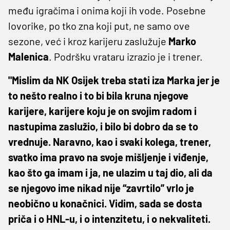
među igračima i onima koji ih vode. Posebne
lovorike, po tko zna koji put, ne samo ove
sezone, već i kroz karijeru zaslužuje
Marko
Malenica
. Podršku vrataru izrazio je i trener.
"Mislim da NK Osijek treba stati iza Marka jer je
to nešto realno i to bi bila kruna njegove
karijere, karijere koju je on svojim radom i
nastupima zaslužio, i bilo bi dobro da se to
vrednuje. Naravno, kao i svaki kolega, trener,
svatko ima pravo na svoje mišljenje i viđenje,
kao što ga imam i ja, ne ulazim u taj dio, ali da
se njegovo ime nikad nije “zavrtilo” vrlo je
neobično u konačnici. Vidim, sada se dosta
priča i o HNL-u, i o intenzitetu, i o nekvaliteti.