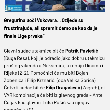
Gregurina uoči Vukovara: „Ozljede su
frustrirajuće, ali spremit ćemo se kao da je
finale Lige prvaka“
Glavni sudac utakmice bit će
Patrik Pavlešić
(Duga Resa), koji je odradio jako dobru utakmicu
prošlog vikenda u Maksimiru, u remiju Dinama i
Rijeke (2-2). Pomoćnici će mu biti Bojan
Zobenica i Filip Krznarić. (oba Velika Gorica).
Četvrti sudac bit će
Filip Dragašević
(Zagreb), a i
VAR kombinacija će biti iz glavnog grada – Ante
Čuljak kao glavni i Luka Pušić kao njegov
pomoćnik. (G)