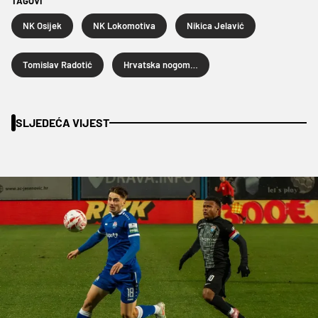
TAGOVI
NK Osijek
NK Lokomotiva
Nikica Jelavić
Tomislav Radotić
Hrvatska nogometna liga
SLJEDEĆA VIJEST