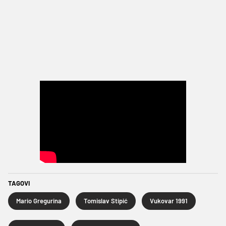
TAGOVI
Mario Gregurina
Tomislav Stipić
Vukovar 1991