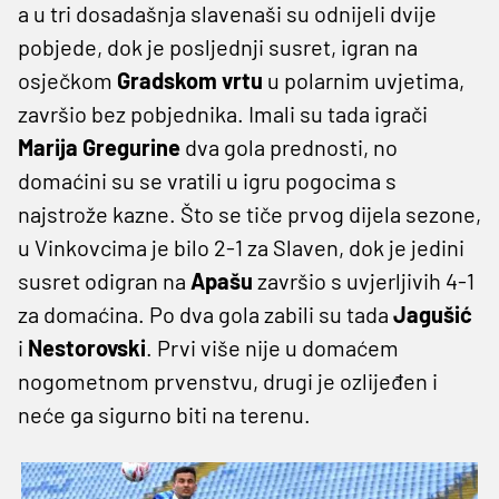
a u tri dosadašnja slavenaši su odnijeli dvije
pobjede, dok je posljednji susret, igran na
osječkom
Gradskom vrtu
u polarnim uvjetima,
završio bez pobjednika. Imali su tada igrači
Marija Gregurine
dva gola prednosti, no
domaćini su se vratili u igru pogocima s
najstrože kazne. Što se tiče prvog dijela sezone,
u Vinkovcima je bilo 2-1 za Slaven, dok je jedini
susret odigran na
Apašu
završio s uvjerljivih 4-1
za domaćina. Po dva gola zabili su tada
Jagušić
i
Nestorovski
. Prvi više nije u domaćem
nogometnom prvenstvu, drugi je ozlijeđen i
neće ga sigurno biti na terenu.