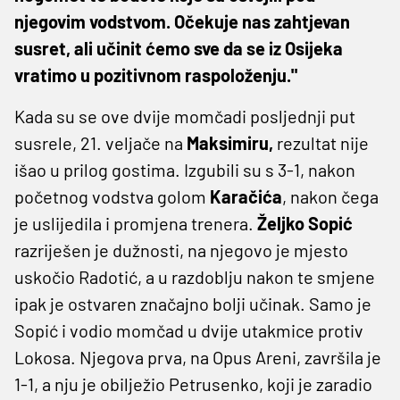
njegovim vodstvom. Očekuje nas zahtjevan
susret, ali učinit ćemo sve da se iz Osijeka
vratimo u pozitivnom raspoloženju."
Kada su se ove dvije momčadi posljednji put
susrele, 21. veljače na
Maksimiru,
rezultat nije
išao u prilog gostima. Izgubili su s 3-1, nakon
početnog vodstva golom
Karačića
, nakon čega
je uslijedila i promjena trenera.
Željko Sopić
razriješen je dužnosti, na njegovo je mjesto
uskočio Radotić, a u razdoblju nakon te smjene
ipak je ostvaren značajno bolji učinak. Samo je
Sopić i vodio momčad u dvije utakmice protiv
Lokosa. Njegova prva, na Opus Areni, završila je
1-1, a nju je obilježio Petrusenko, koji je zaradio