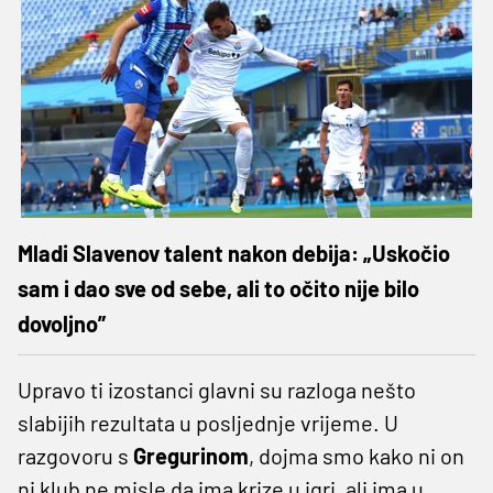
Mladi Slavenov talent nakon debija: „Uskočio
sam i dao sve od sebe, ali to očito nije bilo
dovoljno”
Upravo ti izostanci glavni su razloga nešto
slabijih rezultata u posljednje vrijeme. U
razgovoru s
Gregurinom
, dojma smo kako ni on
ni klub ne misle da ima krize u igri, ali ima u