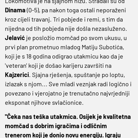
Lokomotiva je na sjajnom nizu. Stradali su od
Dinama
(0-5), pa nakon toga ostali neporaženi
kroz cijeli travanj. Tri pobjede i remi, s tim da
nijedna od tih pobjeda nije došla nezasluženo.
Jelavić
je posložio momčad po svom ukusu, u
prvi plan prometnuo mladog Matiju Subotića,
koji je s 18 godina odigrao utakmicu kao da je
'veteran' koji je došao karijeru završiti na
Kajzerici
. Sjajna rješenja, spuštanje po loptu,
izlazak s njom... Sve mladi veznjak radi logično i
povezano i vjerojatno je trenutačno najvrjedniji
eksponat njihove svlačionice.
"Čeka nas teška utakmica. Osijek je kvalitetna
momčad s dobrim igračima i odličnim
trenerom koji je donio novu energiju. Igraju