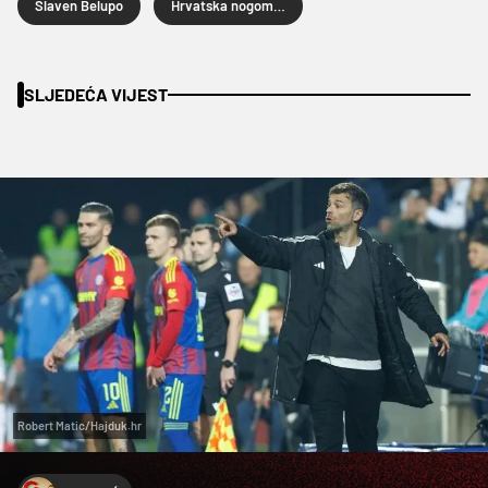
Slaven Belupo
Hrvatska nogometna liga
SLJEDEĆA VIJEST
Robert Matic/Hajduk.hr