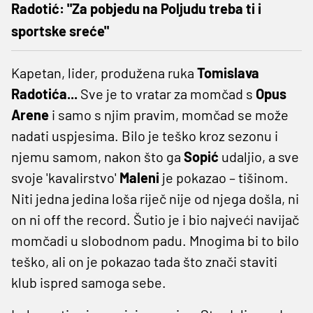
Radotić: "Za pobjedu na Poljudu treba ti i
sportske sreće"
Kapetan, lider, produžena ruka
Tomislava
Radotića...
Sve je to vratar za momčad s
Opus
Arene
i samo s njim pravim, momčad se može
nadati uspjesima. Bilo je teško kroz sezonu i
njemu samom, nakon što ga
Sopić
udaljio, a sve
svoje 'kavalirstvo'
Maleni
je pokazao – tišinom.
Niti jedna jedina loša riječ nije od njega došla, ni
on ni off the record. Šutio je i bio najveći navijač
momčadi u slobodnom padu. Mnogima bi to bilo
teško, ali on je pokazao tada što znači staviti
klub ispred samoga sebe.