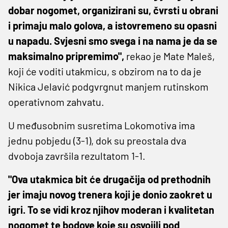
dobar nogomet, organizirani su, čvrsti u obrani
i primaju malo golova, a istovremeno su opasni
u napadu. Svjesni smo svega i na nama je da se
maksimalno pripremimo",
rekao je Mate Maleš,
koji će voditi utakmicu, s obzirom na to da je
Nikica Jelavić podgvrgnut manjem rutinskom
operativnom zahvatu.
U međusobnim susretima Lokomotiva ima
jednu pobjedu (3-1), dok su preostala dva
dvoboja završila rezultatom 1-1.
"Ova utakmica bit će drugačija od prethodnih
jer imaju novog trenera koji je donio zaokret u
igri. To se vidi kroz njihov moderan i kvalitetan
nogomet te bodove koje su osvojili pod