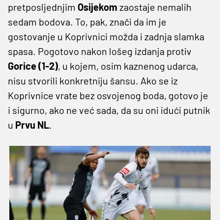
pretposljednjim
Osijekom
zaostaje nemalih
sedam bodova. To, pak, znači da im je
gostovanje u Koprivnici možda i zadnja slamka
spasa. Pogotovo nakon lošeg izdanja protiv
Gorice
(1-2)
, u kojem, osim kaznenog udarca,
nisu stvorili konkretniju šansu. Ako se iz
Koprivnice vrate bez osvojenog boda, gotovo je
i sigurno, ako ne već sada, da su oni idući putnik
u
Prvu NL
.