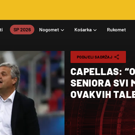
ti
SP 2026
Nogomet
Košarka
Rukomet
PODIJELI SADRŽAJ
CAPELLAS: “O
SENIORA SVI 
OVAKVIH TAL