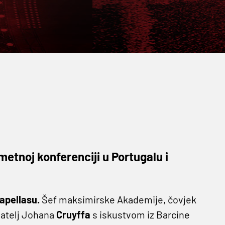
etnoj konferenciji u Portugalu i
apellasu.
Šef maksimirske Akademije, čovjek
vatelj Johana
Cruyffa
s iskustvom iz Barcine