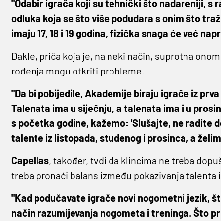
"Odabir igrača koji su tehnički što nadareniji, 
odluka koja se što više podudara s onim što traži
imaju 17, 18 i 19 godina, fizička snaga će već napra
Dakle, priča koja je, na neki način, suprotna ono
rođenja mogu otkriti probleme.
"Da bi pobijedile, Akademije biraju igrače iz prva
Talenata ima u siječnju, a talenata ima i u pros
s početka godine, kažemo: 'Slušajte, ne radite 
talente iz listopada, studenog i prosinca, a želim
Capellas
, također, tvdi da klincima ne treba dopu
treba pronaći balans između pokazivanja talenta i 
"Kad podučavate igrače novi nogometni jezik, št
način razumijevanja nogometa i treninga. Što prij