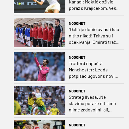
Kanadi: Mektić doživio
poraz s Krajicekom, Vekić
poražena u paru sa
Sakkari
NOGOMET
“Dalić je dobio ovlasti kao
nitko nikad! Takva su i
očekivanja, Emirati traže
i veliki rezultat!“
NOGOMET
Trafford napušta
Manchester: Leeds
potpisao ugovor s novim
golmanom i oborio
nekoliko rekorda
NOGOMET
Strateg Ilvesa: „Ne
slavimo poraze niti smo
njime zadovoljni, ali
možemo biti ponosni jer
smo pokazali karakter”
NOGOMET