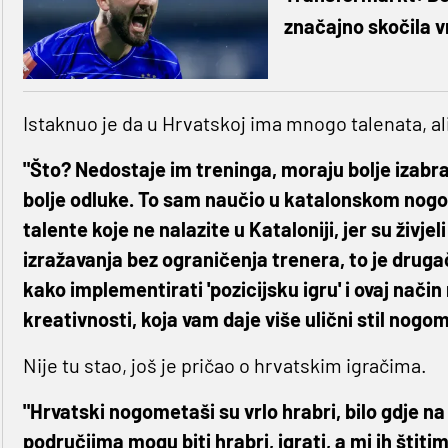
značajno skočila v
Istaknuo je da u Hrvatskoj ima mnogo talenata, al
"Što? Nedostaje im treninga, moraju bolje izabrat
bolje odluke. To sam naučio u katalonskom nogom
talente koje ne nalazite u Kataloniji, jer su živj
izražavanja bez ograničenja trenera, to je drugači
kako implementirati 'pozicijsku igru' i ovaj nači
kreativnosti, koja vam daje više ulični stil nogom
Nije tu stao, još je pričao o hrvatskim igračima.
"Hrvatski nogometaši su vrlo hrabri, bilo gdje n
područjima mogu biti hrabri, igrati, a mi ih štit