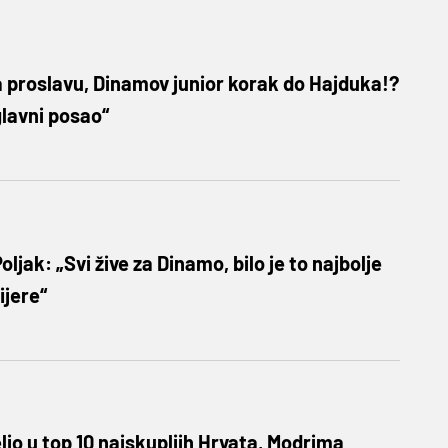
 proslavu, Dinamov junior korak do Hajduka!?
glavni posao“
ljak: „Svi žive za Dinamo, bilo je to najbolje
ijere“
jo u top 10 najskupljih Hrvata, Modrima