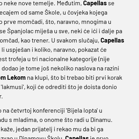
vio neke nove temelje. Međutim,
Capellas
se
jecajem od same Škole, u čovjeka kojega
 oko prve momčadi, što, naravno, mnogima u
se Španjolac miješa u sve, neki će ići i dalje pa
 momčad, kao trener. U svakom slučaju,
Capellas
 li uspješan i koliko, naravno, pokazat će
t trofeja u tri nacionalne kategorije (nije
, dodao je tome još nekoliko naslova na razini
om Lekom
na klupi, što bi trebao biti prvi korak
akmusi', koji će odrediti što je doista donio
r.
a četvrtoj konferenciji 'Bijela lopta' u
radu s mladima, o onome što radi u Dinamu.
kaže, jedan prijatelj i rekao mu da bi ga
pozvao u Dinamovu Školu,
Capellas
je prvo