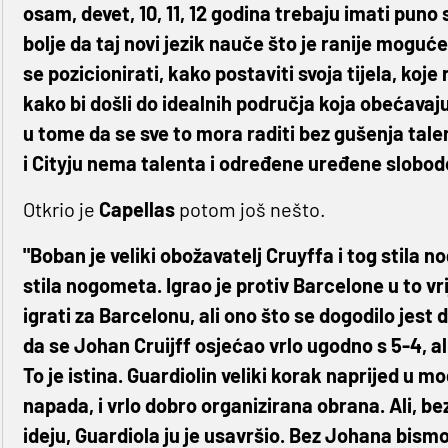
osam, devet, 10, 11, 12 godina trebaju imati pun
bolje da taj novi jezik nauče što je ranije moguć
se pozicionirati, kako postaviti svoja tijela, ko
kako bi došli do idealnih područja koja obećavaju
u tome da se sve to mora raditi bez gušenja tale
i Cityju nema talenta i određene uređene slobode
Otkrio je
Capellas
potom još nešto.
"Boban je veliki obožavatelj Cruyffa i tog stila
stila nogometa. Igrao je protiv Barcelone u to v
igrati za Barcelonu, ali ono što se dogodilo jest 
da se Johan Cruijff osjećao vrlo ugodno s 5-4, al
To je istina. Guardiolin veliki korak naprijed u
napada, i vrlo dobro organizirana obrana. Ali, be
ideju, Guardiola ju je usavršio. Bez Johana bismo