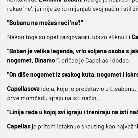
rekao 'ne', jer nije želio mijenjati svoj način i sti
"Bobanu ne možeš reći 'ne'!"
Nakon toga su opet razgovarali, ubrzo kliknuli i
Ca
"Boban je velika legenda, vrlo voljena osoba s j
nogomet, Dinamo “,
pričao je Capellas i dodao:
"On diše nogomet iz svakog kuta, nogomet i iskre
Capellasova
ideja, koju je predstavio u Lisabonu
prve momčadi, igraju na isti način.
"Linija rada u kojoj svi igraju i treniraju na isti 
Capellas
je pritom istaknuo skauting kao najvažni