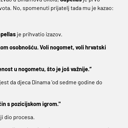
l života. No, spomenuti prijatelj tada mu je kazao:
pellas
je prihvatio izazov.
akom osobnošću. Voli nogomet, voli hrvatski
nost u nogometu, što je još važnije.“
, jest da djeca Dinama 'od sedme godine do
način s pozicijskom igrom."
ji dio procesa.