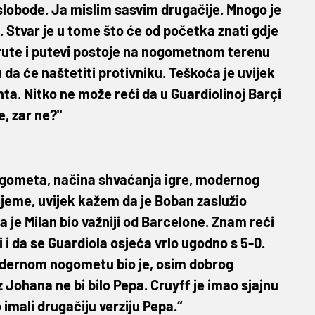
o slobode. Ja mislim sasvim drugačije. Mnogo je
e. Stvar je u tome što će od početka znati gdje
je rute i putevi postoje na nogometnom terenu
 da će naštetiti protivniku. Teškoća je uvijek
nta. Nitko ne može reći da u Guardiolinoj Barçi
, zar ne?"
 nogometa, načina shvaćanja igre, modernog
rijeme, uvijek kažem da je Boban zaslužio
da je Milan bio važniji od Barcelone. Znam reći
i i da se Guardiola osjeća vrlo ugodno s 5-0.
 modernom nogometu bio je, osim dobrog
z Johana ne bi bilo Pepa. Cruyff je imao sjajnu
 imali drugačiju verziju Pepa.“