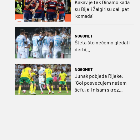
Kakav je tek Dinamo kada
su Bijeli Žalgirisu dali pet
'komada'
NOGOMET
Šteta što nećemo gledati
derbi...
NOGOMET
Junak pobjede Rijeke:
“Gol posvećujem našem
šefu, ali nisam skroz
zadovoljan, trebali smo
pobijediti s dva, tri gola
razlike”