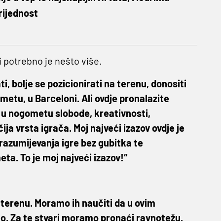
rijednost
i potrebno je nešto više.
i, bolje se pozicionirati na terenu, donositi
etu, u Barceloni. Ali ovdje pronalazite
eli u nogometu slobode, kreativnosti,
ja vrsta igrača. Moj najveći izazov ovdje je
n razumijevanja igre bez gubitka te
eta. To je moj najveći izazov!“
a terenu. Moramo ih naučiti da u ovim
imo. Za te stvari moramo pronaći ravnotežu.