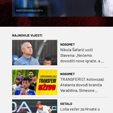
MARTON MONUS/DPA
NAJNOVIJE VIJESTI
NOGOMET
Nikola Šafarić uoči
Slavena: „Nećemo
dovoditi nove igrače, a o
prodaji ćemo razmisliti
ako dođe ponuda”
NOGOMET
TRANSFERI (7. kolovoza):
Atalanta dovodi braniča
Varaždina, Simeone
dovodi stopera po svom
ukusu
OSTALO
Loša večer za Hrvate u