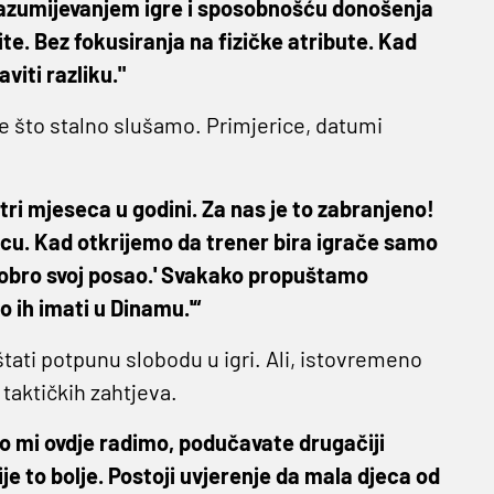
s razumijevanjem igre i sposobnošću donošenja
te. Bez fokusiranja na fizičke atribute. Kad
viti razliku."
me što stalno slušamo. Primjerice, datumi
 tri mjeseca u godini. Za nas je to zabranjeno!
incu. Kad otkrijemo da trener bira igrače samo
dobro svoj posao.' Svakako propuštamo
o ih imati u Dinamu.'“
štati potpunu slobodu u igri. Ali, istovremeno
taktičkih zahtjeva.
o mi ovdje radimo, podučavate drugačiji
e to bolje. Postoji uvjerenje da mala djeca od