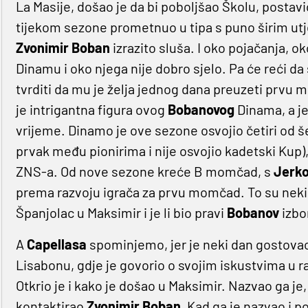
La Masije, došao je da bi poboljšao Školu, posta
tijekom sezone prometnuo u tipa s puno širim ut
Zvonimir Boban
izrazito sluša. I oko pojačanja,
Dinamu i oko njega nije dobro sjelo. Pa će reći da 
tvrditi da mu je želja jednog dana preuzeti prvu
je intrigantna figura ovog
Bobanovog
Dinama, a je
vrijeme. Dinamo je ove sezone osvojio četiri od šes
prvak među pionirima i nije osvojio kadetski Kup)
ZNS-a. Od nove sezone kreće B momčad, s
Jerk
prema razvoju igrača za prvu momčad. To su neki 'l
Španjolac u Maksimir i je li bio pravi
Bobanov
izbo
A
Capellasa
spominjemo, jer je neki dan gostovao n
Lisabonu, gdje je govorio o svojim iskustvima u 
Otkrio je i kako je došao u Maksimir. Nazvao ga je, 
kontaktirao
Zvonimir Boban.
Kad ga je nazvao i 