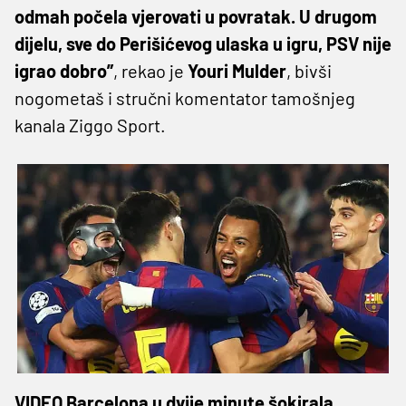
odmah počela vjerovati u povratak. U drugom
dijelu, sve do Perišićevog ulaska u igru, PSV nije
igrao dobro”
, rekao je
Youri Mulder
, bivši
nogometaš i stručni komentator tamošnjeg
kanala Ziggo Sport.
VIDEO Barcelona u dvije minute šokirala