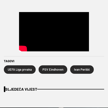
TAGOVI
UEFA Liga prvaka
PSV Eindhoven
Ivan Perišić
SLJEDEĆA VIJEST