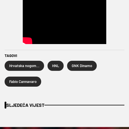
TAGOVI
Hrvatska nogometna liga
HNL
GNK Dinamo
Fabio Cannavaro
SLJEDEĆA VIJEST