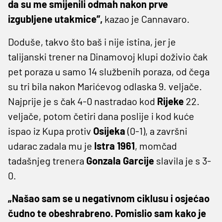
da su me smijenili odmah nakon prve
izgubljene utakmice”,
kazao je Cannavaro.
Doduše, takvo što baš i nije istina, jer je
talijanski trener na Dinamovoj klupi doživio čak
pet poraza u samo 14 službenih poraza, od čega
su tri bila nakon Marićevog odlaska 9. veljače.
Najprije je s čak 4-0 nastradao kod
Rijeke
22.
veljače, potom četiri dana poslije i kod kuće
ispao iz Kupa protiv
Osijeka
(0-1), a završni
udarac zadala mu je
Istra 1961
, momčad
tadašnjeg trenera
Gonzala Garcije
slavila je s 3-
0.
„Našao sam se u negativnom ciklusu i osjećao
čudno te obeshrabreno. Pomislio sam kako je