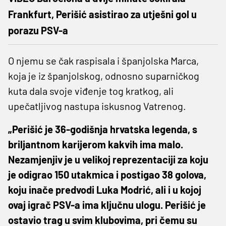
Frankfurt, Perišić asistirao za utješni gol u
porazu PSV-a
O njemu se čak raspisala i španjolska Marca,
koja je iz španjolskog, odnosno suparničkog
kuta dala svoje viđenje tog kratkog, ali
upečatljivog nastupa iskusnog Vatrenog.
„Perišić je 36-godišnja hrvatska legenda, s
briljantnom karijerom kakvih ima malo.
Nezamjenjiv je u velikoj reprezentaciji za koju
je odigrao 150 utakmica i postigao 38 golova,
koju inače predvodi Luka Modrić, ali i u kojoj
ovaj igrač PSV-a ima ključnu ulogu. Perišić je
ostavio trag u svim klubovima, pri čemu su