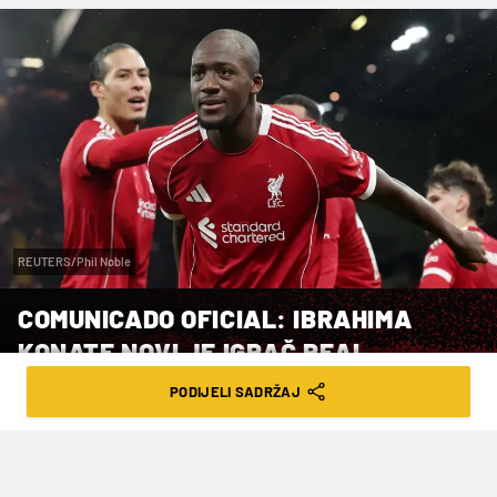
REUTERS/Phil Noble
COMUNICADO OFICIAL: IBRAHIMA
KONATE NOVI JE IGRAČ REAL
MADRIDA
PODIJELI SADRŽAJ
VRIJEME ČITANJA: 1MIN | ČET. 18.06.26. | 12:49