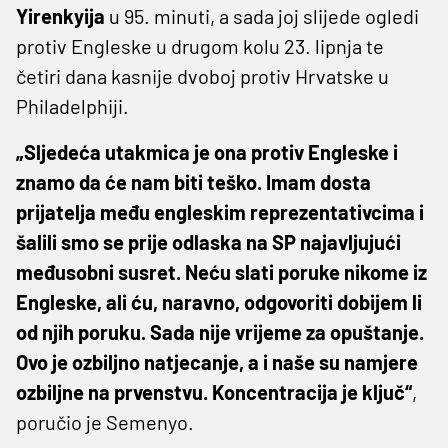
Yirenkyija
u 95. minuti, a sada joj slijede ogledi
protiv Engleske u drugom kolu 23. lipnja te
četiri dana kasnije dvoboj protiv Hrvatske u
Philadelphiji.
„Sljedeća utakmica je ona protiv Engleske i
znamo da će nam biti teško. Imam dosta
prijatelja među engleskim reprezentativcima i
šalili smo se prije odlaska na SP najavljujući
međusobni susret. Neću slati poruke nikome iz
Engleske, ali ću, naravno, odgovoriti dobijem li
od njih poruku. Sada nije vrijeme za opuštanje.
Ovo je ozbiljno natjecanje, a i naše su namjere
ozbiljne na prvenstvu. Koncentracija je ključ“
,
poručio je Semenyo.