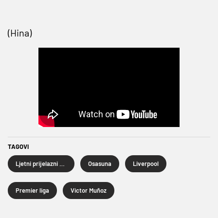
(Hina)
TAGOVI
Ljetni prijelazni rok 2026.
Osasuna
Liverpool
Premier liga
Victor Muñoz