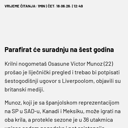
VRIJEME ČITANJA: 1MIN | ČET. 18.06.26. | 12:49
Parafirat će suradnju na šest godina
Krilni nogometaš Osasune Victor Munoz (22)
prošao je liječnički pregled i trebao bi potpisati
šestogodišnji ugovor s Liverpoolom, objavili su
britanski mediji.
Munoz, koji je sa španjolskom reprezentacijom
na SP u SAD-u, Kanadi i Meksiku, može igrati na
oba krila, a protekle sezone je u 36 utakmica
upisao sedam pogodaka i pet asistencija.