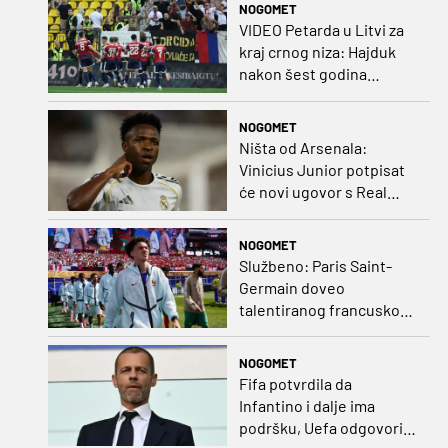
NOGOMET
VIDEO Petarda u Litvi za
kraj crnog niza: Hajduk
nakon šest godina
pobijedio na europskom
gostovanju
NOGOMET
Ništa od Arsenala:
Vinicius Junior potpisat
će novi ugovor s Real
Madridom
NOGOMET
Službeno: Paris Saint-
Germain doveo
talentiranog francuskog
ofenzivca iz Monaca
NOGOMET
Fifa potvrdila da
Infantino i dalje ima
podršku, Uefa odgovorila