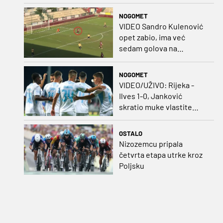
kako bojkot ostaje na
snazi
NOGOMET
VIDEO Sandro Kulenović
opet zabio, ima već
sedam golova na
pripremama
NOGOMET
VIDEO/UŽIVO: Rijeka -
Ilves 1-0, Janković
skratio muke vlastite
momčadi i bombom
probio bedem Finaca!
OSTALO
Nizozemcu pripala
četvrta etapa utrke kroz
Poljsku