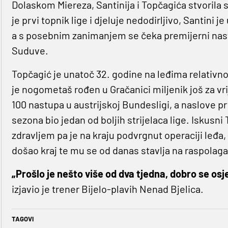
Dolaskom Miereza, Santinija i Topčagića stvorila 
je prvi topnik lige i djeluje nedodirljivo, Santini 
a s posebnim zanimanjem se čeka premijerni nast
Suduve.
Topčagić je unatoč 32. godine na leđima relativno n
je nogometaš rođen u Gračanici miljenik još za vr
100 nastupa u austrijskoj Bundesligi, a naslove prv
sezona bio jedan od boljih strijelaca lige. Iskusn
zdravljem pa je na kraju podvrgnut operaciji leđa
došao kraj te mu se od danas stavlja na raspolaga
„Prošlo je nešto više od dva tjedna, dobro se osje
izjavio je trener Bijelo-plavih Nenad Bjelica.
TAGOVI