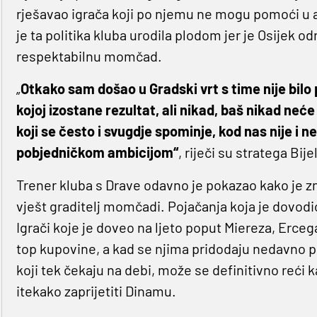
rješavao igrača koji po njemu ne mogu pomoći u a
je ta politika kluba urodila plodom jer je Osijek od
respektabilnu momčad.
„
Otkako sam došao u Gradski vrt s time nije bilo
kojoj izostane rezultat, ali nikad, baš nikad neće
koji se često i svugdje spominje, kod nas nije i n
pobjedničkom ambicijom“
, riječi su stratega Bije
Trener kluba s Drave odavno je pokazao kako je znal
vješt graditelj momčadi. Pojačanja koja je dovodio
Igrači koje je doveo na ljeto poput Miereza, Erceg
top kupovine, a kad se njima pridodaju nedavno pri
koji tek čekaju na debi, može se definitivno reći
itekako zaprijetiti Dinamu.