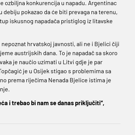
se ozbiljna konkurencija u napadu. Argentinac
je u debiju pokazao da će biti prevaga na terenu,
up iskusnog napadača pristiglog iz litavske
epoznat hrvatskoj javnosti, ali ne i Bjelici čiji
ijeme austrijskih dana. To je napadač sa skoro
aka je naučio uzimati u Litvi gdje je par
i Topčagić je u Osijek stigao s problemima sa
, no prema riječima Nenada Bjelice istima je
nje.
ća i trebao bi nam se danas priključiti“,