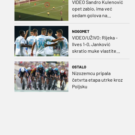
VIDEO Sandro Kulenović
opet zabio, ima već
sedam golova na
pripremama
NOGOMET
VIDEO/UŽIVO: Rijeka -
Ilves 1-0, Janković
skratio muke vlastite
momčadi i bombom
probio bedem Finaca!
OSTALO
Nizozemcu pripala
četvrta etapa utrke kroz
Poljsku