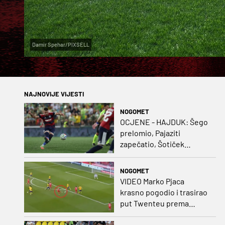
Damir Spehar/PIXSELL
NAJNOVIJE VIJESTI
NOGOMET
OCJENE - HAJDUK: Šego
prelomio, Pajaziti
zapečatio, Šotiček
oduševio u predstavi
splitskih 'odlikaša'
NOGOMET
VIDEO Marko Pjaca
krasno pogodio i trasirao
put Twenteu prema
važnoj pobjedi