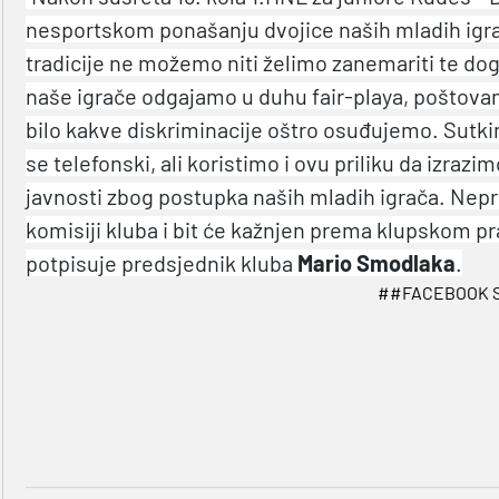
nesportskom ponašanju dvojice naših mladih igr
tradicije ne možemo niti želimo zanemariti te dog
naše igrače odgajamo u duhu fair-playa, poštovanja 
bilo kakve diskriminacije oštro osuđujemo. Sutkin
se telefonski, ali koristimo i ovu priliku da izrazi
javnosti zbog postupka naših mladih igrača. Neprom
komisiji kluba i bit će kažnjen prema klupskom pra
potpisuje predsjednik kluba
Mario Smodlaka
.
##FACEBOOK 