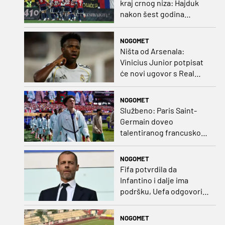
kraj crnog niza: Hajduk
nakon šest godina
pobijedio na europskom
gostovanju
NOGOMET
Ništa od Arsenala:
Vinicius Junior potpisat
će novi ugovor s Real
Madridom
NOGOMET
Službeno: Paris Saint-
Germain doveo
talentiranog francuskog
ofenzivca iz Monaca
NOGOMET
Fifa potvrdila da
Infantino i dalje ima
podršku, Uefa odgovorila
kako bojkot ostaje na
snazi
NOGOMET