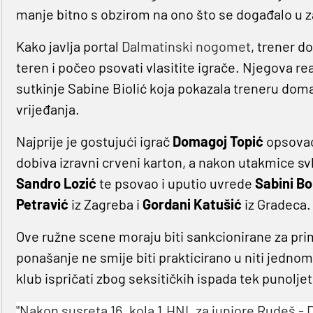
manje bitno s obzirom na ono što se događalo u z
Kako javlja portal
Dalmatinski nogomet
, trener 
teren i počeo psovati vlasitite igrače. Njegova re
sutkinje Sabine Biolić koja pokazala treneru domać
vrijeđanja.
Najprije je gostujući igrač
Domagoj Topić
opsovao
dobiva izravni crveni karton, a nakon utakmice svl
Sandro Lozić
te psovao i uputio uvrede
Sabini Bo
Petravić
iz Zagreba i
Gordani Katušić
iz Gradeca.
Ove ružne scene moraju biti sankcionirane za pri
ponašanje ne smije biti prakticirano u niti jednom
klub ispričati zbog seksitičkih ispada tek punoljetn
"Nakon susreta 16. kola 1.HNL za juniore Rudeš - 