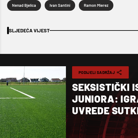
Nenad Bjelica
Ivan Santini
Ramon Mierez
SLJEDEĆA VIJEST
PODIJELI SADRŽAJ
SEKSISTIČKI 
JUNIORA: IGR
UVREDE SUT