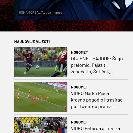
OSMAN ORSAL/Action Images
NAJNOVIJE VIJESTI
NOGOMET
OCJENE - HAJDUK: Šego
prelomio, Pajaziti
zapečatio, Šotiček
oduševio u predstavi
splitskih 'odlikaša'
NOGOMET
VIDEO Marko Pjaca
krasno pogodio i trasirao
put Twenteu prema
važnoj pobjedi
NOGOMET
VIDEO Petarda u Litvi za