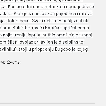
ača. Kao ugledni nogometni klub dugogodišnje
ađaje. Klub je iznad svakog pojedinca i mi sve
i tolerancije. Svaki oblik nesnošljivosti ili
jama Bolić, Petravić i Katušić ispričat ćemo
mo najiskreniju ispriku sutkinjama i cjelokupnoj
išljeni dvojac prijavljen je disciplinskoj
vilniku", stoji u priopćenju Dugopolja kojeg
SADRŽAJ##