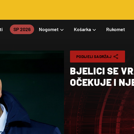
ti
SP 2026
Nogomet
Košarka
Rukomet
PODIJELI SADRŽAJ
BJELICI SE V
OČEKUJE I NJ