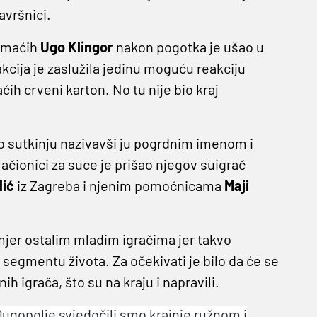
avršnici.
domaćih
Ugo Klingor
nakon pogotka je ušao u
akcija je zaslužila jedinu moguću reakciju
ih crveni karton. No tu nije bio kraj
 sutkinju nazivavši ju pogrdnim imenom i
ačionici za suce je prišao njegov suigrač
lić
iz Zagreba i njenim pomoćnicama
Maji
mjer ostalim mladim igračima jer takvo
 segmentu života. Za očekivati je bilo da će se
ih igrača, što su na kraju i napravili.
Dugopolje svjedočili smo krajnje ružnom i