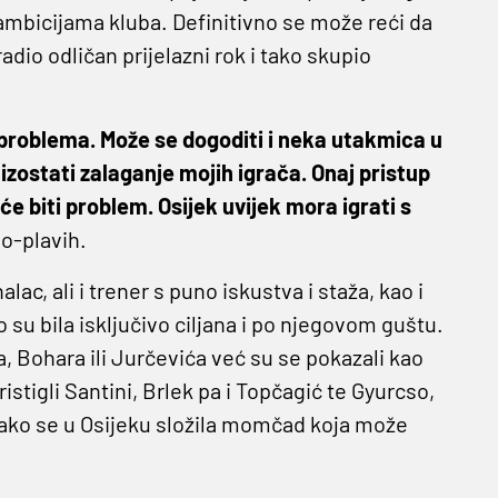
mbicijama kluba. Definitivno se može reći da
radio odličan prijelazni rok i tako skupio
 problema. Može se dogoditi i neka utakmica u
 izostati zalaganje mojih igrača. Onaj pristup
eće biti problem. Osijek uvijek mora igrati s
lo-plavih.
ac, ali i trener s puno iskustva i staža, kao i
 su bila isključivo ciljana i po njegovom guštu.
a, Bohara ili Jurčevića već su se pokazali kao
stigli Santini, Brlek pa i Topčagić te Gyurcso,
 kako se u Osijeku složila momčad koja može