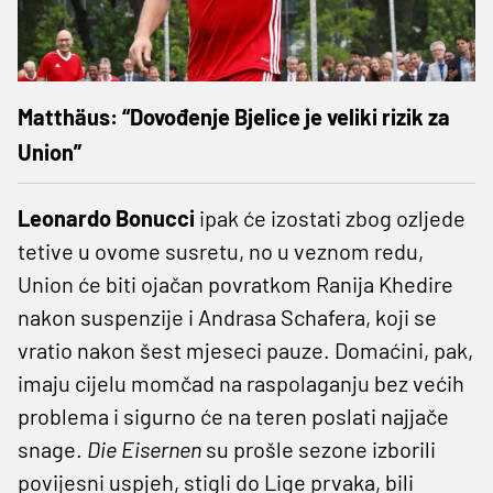
Matthäus: “Dovođenje Bjelice je veliki rizik za
Union”
Leonardo Bonucci
ipak će izostati zbog ozljede
tetive u ovome susretu, no u veznom redu,
Union će biti ojačan povratkom Ranija Khedire
nakon suspenzije i Andrasa Schafera, koji se
vratio nakon šest mjeseci pauze. Domaćini, pak,
imaju cijelu momčad na raspolaganju bez većih
problema i sigurno će na teren poslati najjače
snage.
Die Eisernen
su prošle sezone izborili
povijesni uspjeh, stigli do Lige prvaka, bili