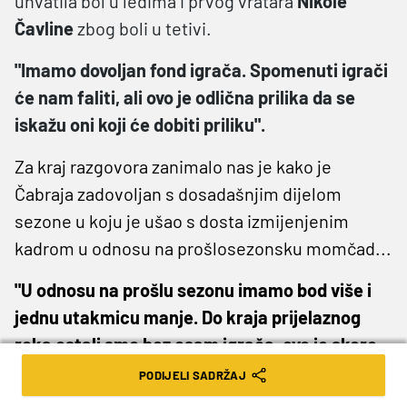
uhvatila bol u leđima i prvog vratara
Nikole
Čavline
zbog boli u tetivi.
"Imamo dovoljan fond igrača. Spomenuti igrači
će nam faliti, ali ovo je odlična prilika da se
iskažu oni koji će dobiti priliku".
Za kraj razgovora zanimalo nas je kako je
Čabraja zadovoljan s dosadašnjim dijelom
sezone u koju je ušao s dosta izmijenjenim
kadrom u odnosu na prošlosezonsku momčad...
"U odnosu na prošlu sezonu imamo bod više i
jednu utakmicu manje. Do kraja prijelaznog
roka ostali smo bez osam igrača, ovo je skoro
pa i potpuno nova ekipa. Iskočili su Martin
PODIJELI SADRŽAJ
Šotićek, Krivak, Fran Žilinski, Art Smakaj,