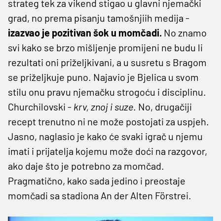
strateg tek za vikend stigao u glavni njemački
grad, no prema pisanju tamošnjiih medija -
izazvao je pozitivan šok u momčadi.
No znamo
svi kako se brzo mišljenje promijeni ne budu li
rezultati oni priželjkivani, a u susretu s Bragom
se priželjkuje puno. Najavio je Bjelica u svom
stilu onu pravu njemačku strogoću i disciplinu.
Churchilovski -
krv, znoj i suze
. No, drugačiji
recept trenutno ni ne može postojati za uspjeh.
Jasno, naglasio je kako će svaki igrač u njemu
imati i prijatelja kojemu može doći na razgovor,
ako daje što je potrebno za momčad.
Pragmatično, kako sada jedino i preostaje
momčadi sa stadiona An der Alten Förstrei.