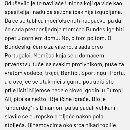
Oduševilo je to navijače Uniona koji ga vide kao
spasitelja i nadu da sezona ipak nije izgubljena.
Da će se tablica moći 'okrenuti naopačke' pa da
će sada pretposljednja momčad Bundeslige biti
opet u gornjem domu. No, o tom po tom. O
Bundesligi ćemo za vikend, a sada prvo
Portugalci. Momčad koja se u domaćem
prvenstvu 'tuče' sa svakim protivnikom, puše za
vratom vodećoj trojci, Benfici, Sportingu i Portu,
a u ovoj će se utakmici sigurno potruditi što
prije lišiti Nijemce nada o Novoj godini u Europi.
Ali, pita se nešto i Bjeličine igrače. Bio je
"underdog" i s Dinamom pa su padali velikani i
slavilo se europsko proljeće nakon pola
stoljeća. Dinamovcima oko srca nikad toplije.