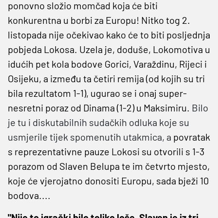
ponovno složio momčad koja će biti
konkurentna u borbi za Europu! Nitko tog 2.
listopada nije očekivao kako će to biti posljednja
pobjeda Lokosa. Uzela je, doduše, Lokomotiva u
idućih pet kola bodove Gorici, Varaždinu, Rijeci i
Osijeku, a između ta četiri remija (od kojih su tri
bila rezultatom 1-1), ugurao se i onaj super-
nesretni poraz od Dinama (1-2) u Maksimiru.
Bilo
je tu i diskutabilnih sudačkih odluka koje su
usmjerile tijek spomenutih utakmica, a
povratak
s reprezentativne pauze Lokosi su otvorili s 1-3
porazom od Slaven Belupa te im četvrto mjesto,
koje će vjerojatno donositi Europu, sada bježi 10
bodova....
"Nije to igrački bilo toliko loše, Slaven je iz tri