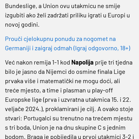
Bundeslige, a Union ovu utakmicu ne smije
izgubiti ako želi zadržati priliku igrati u Europi u
novoj godini.
Prouči cjelokupnu ponudu za nogomet na
Germaniji i zaigraj odmah (Igraj odgovorno, 18+)
Već nakon remija 1-1 kod
Napolija
prije tri tjedna
bilo je jasno da Nijemci do osmine finala Lige
prvaka više i matematički ne mogu doći, ali
treće mjesto, a time i plasman u play-off
Europske lige (prva i uzvratna utakmica 15. i 22.
veljače 2024.), proklamirani je cilj. A ovako stoje
stvari: Portugalci su trenutno na trećem mjestu
s tri boda, Union je na dnu skupine C s jednim
bodom. Braga je pobijedila u prvoj utakmici 3-2 i