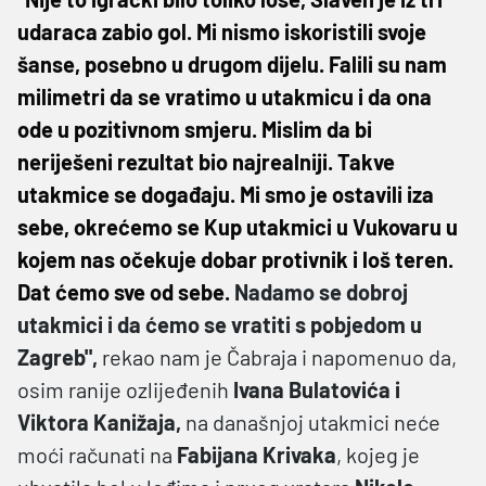
udaraca zabio gol. Mi nismo iskoristili svoje
šanse, posebno u drugom dijelu. Falili su nam
milimetri da se vratimo u utakmicu i da ona
ode u pozitivnom smjeru. Mislim da bi
neriješeni rezultat bio najrealniji. Takve
utakmice se događaju. Mi smo je ostavili iza
sebe, okrećemo se Kup utakmici u Vukovaru u
kojem nas očekuje dobar protivnik i loš teren.
Dat ćemo sve od sebe.
Nadamo se dobroj
utakmici i da ćemo se vratiti s pobjedom u
Zagreb",
rekao nam je Čabraja i napomenuo da,
osim ranije ozlijeđenih
Ivana Bulatovića i
Viktora Kanižaja,
na današnjoj utakmici neće
moći računati na
Fabijana Krivaka
, kojeg je