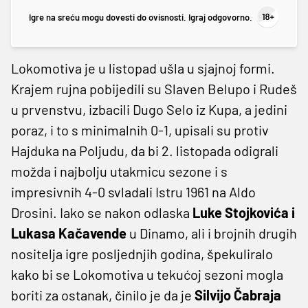
Igre na sreću mogu dovesti do ovisnosti. Igraj odgovorno.
Lokomotiva je u listopad ušla u sjajnoj formi.
Krajem rujna pobijedili su Slaven Belupo i Rudeš
u prvenstvu, izbacili Dugo Selo iz Kupa, a jedini
poraz, i to s minimalnih 0-1, upisali su protiv
Hajduka na Poljudu, da bi 2. listopada odigrali
možda i najbolju utakmicu sezone i s
impresivnih 4-0 svladali Istru 1961 na Aldo
Drosini. Iako se nakon odlaska
Luke Stojkovića i
Lukasa Kačavende
u Dinamo, ali i brojnih drugih
nositelja igre posljednjih godina, špekuliralo
kako bi se Lokomotiva u tekućoj sezoni mogla
boriti za ostanak, činilo je da je
Silvijo Čabraja