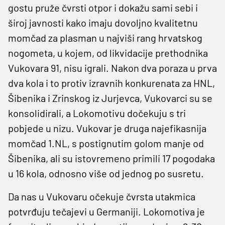
gostu pruže čvrsti otpor i dokažu sami sebi i
široj javnosti kako imaju dovoljno kvalitetnu
momčad za plasman u najviši rang hrvatskog
nogometa, u kojem, od likvidacije prethodnika
Vukovara 91, nisu igrali. Nakon dva poraza u prva
dva kola i to protiv izravnih konkurenata za HNL,
Šibenika i Zrinskog iz Jurjevca, Vukovarci su se
konsolidirali, a Lokomotivu dočekuju s tri
pobjede u nizu. Vukovar je druga najefikasnija
momčad 1.NL, s postignutim golom manje od
Šibenika, ali su istovremeno primili 17 pogodaka
u 16 kola, odnosno više od jednog po susretu.
Da nas u Vukovaru očekuje čvrsta utakmica
potvrđuju tečajevi u Germaniji. Lokomotiva je