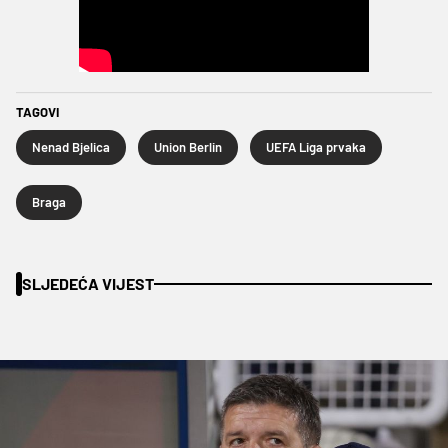
TAGOVI
Nenad Bjelica
Union Berlin
UEFA Liga prvaka
Braga
SLJEDEĆA VIJEST