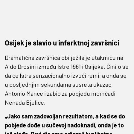
Osijek je slavio u infarktnoj završnici
Dramatična završnica obilježila je utakmicu na
Aldo Drosini između Istre 1961 i Osijeka. Činilo se
da će Istra senzacionalno izvući remi, a onda se
u posljednjim sekundama susreta ukazao
Antonio Mance i zabio za pobjedu momčadi
Nenada Bjelice.
„Jako sam zadovoljan rezultatom, a kad se do
pobjede dođe u sučevoj nadoknadi, onda je to
još slađe. Prvi dio smo odigrali kvalitetno,