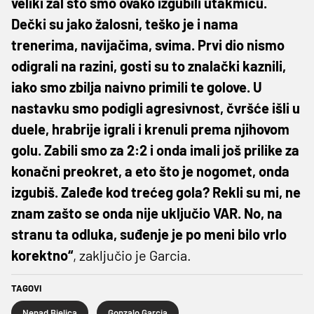
veliki žal što smo ovako izgubili utakmicu.
Dečki su jako žalosni, teško je i nama
trenerima, navijačima, svima. Prvi dio nismo
odigrali na razini, gosti su to znalački kaznili,
iako smo zbilja naivno primili te golove. U
nastavku smo podigli agresivnost, čvršće išli u
duele, hrabrije igrali i krenuli prema njihovom
golu. Zabili smo za 2:2 i onda imali još prilike za
konačni preokret, a eto što je nogomet, onda
izgubiš. Zaleđe kod trećeg gola? Rekli su mi, ne
znam zašto se onda nije uključio VAR. No, na
stranu ta odluka, suđenje je po meni bilo vrlo
korektno“
, zaključio je Garcia.
TAGOVI
Nenad Bjelica
Gonzalo Garcia