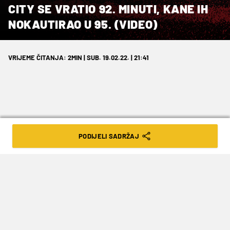
CITY SE VRATIO 92. MINUTI, KANE IH
NOKAUTIRAO U 95. (VIDEO)
VRIJEME ČITANJA: 2MIN | SUB. 19.02.22. | 21:41
Utakmica između Manchester Cityja i
PODIJELI SADRŽAJ
Tottenhama bila je ljepotica kola, a
pobjeda Spursa znači da prvenstvo još
uvijek nije odlučeno.
Liverpool slavi.
Tottenham je na Etihadu s 2:3