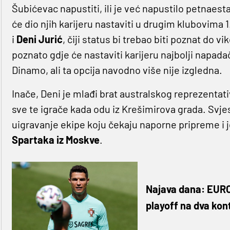
Šubićevac napustiti, ili je već napustilo petnaesta
će dio njih karijeru nastaviti u drugim klubovima
i
Deni Jurić
, čiji status bi trebao biti poznat do v
poznato gdje će nastaviti karijeru najbolji napada
Dinamo, ali ta opcija navodno više nije izgledna.
Inače, Deni je mlađi brat australskog reprezentat
sve te igrače kada odu iz Krešimirova grada. Sv
uigravanje ekipe koju čekaju naporne pripreme i j
Spartaka iz Moskve
.
Najava dana: EURO, 
playoff na dva kon