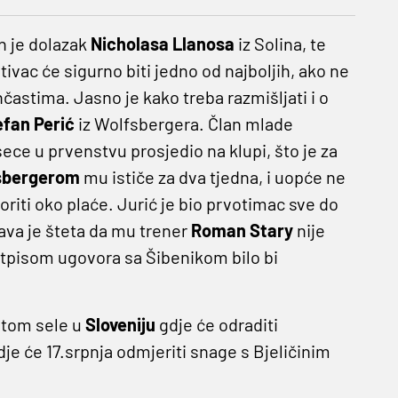
n je dolazak
Nicholasa Llanosa
iz Solina, te
tivac će sigurno biti jedno od najboljih, ako ne
nčastima. Jasno je kako treba razmišljati i o
efan Perić
iz Wolfsbergera. Član mlade
ece u prvenstvu prosjedio na klupi, što je za
sbergerom
mu ističe za dva tjedna, i uopće ne
iti oko plaće. Jurić je bio prvotimac sve do
rava je šteta da mu trener
Roman Stary
nije
otpisom ugovora sa Šibenikom bilo bi
potom sele u
Sloveniju
gdje će odraditi
e će 17.srpnja odmjeriti snage s Bjeličinim