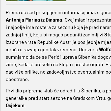
Prema do sad prikupljenim informacijama, sigura
Antonija Marina iz Dinama
. Ovaj mladi reprezenta
i najbolje ime rostera za sezonu koja je pred nara
zadnjoj liniji, koju bi mogao popuniti zanimljivi
St
izabrane vrste Republike Austrije posljednje mjes
igrača u razvoju gubitak vremena. Ugovor s
Wolf
sumnjamo da će se Perić i uprava Šibenika dogovor
zime, kada je preselio na klupu i prestao igrati. P
dao više prilike, no zadovoljnstvo eventualnim p
obostrano.
Prvi dio priprema klub če odraditi u Šibeniku, a 
generalke pred start sezone na Gradskom Vrtu, gdj
Osjekom
.