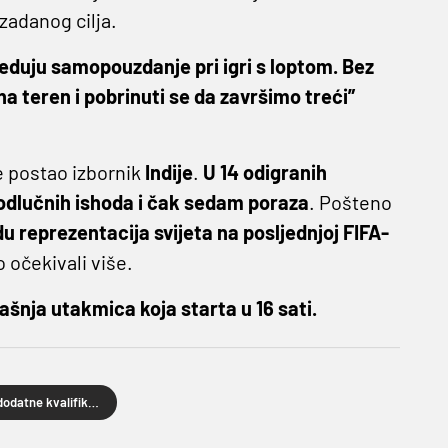
zadanog cilja.
jeduju samopouzdanje pri igri s loptom. Bez
a teren i pobrinuti se da završimo treći”
e postao izbornik
Indije
.
U 14 odigranih
eodlučnih ishoda i čak sedam poraza
. Pošteno
du reprezentacija svijeta na posljednjoj FIFA-
 očekivali više.
našnja utakmica koja starta u 16 sati.
dodatne kvalifikacije