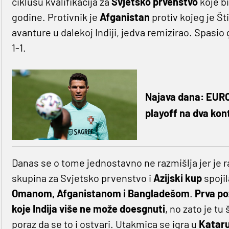
ciklusu kvalifikacija za
Svjetsko prvenstvo
koje bi
godine. Protivnik je
Afganistan
protiv kojeg je 
avanture u dalekoj Indiji, jedva remizirao. Spasio 
1-1.
Najava dana: EURO, 
playoff na dva kon
Danas se o tome jednostavno ne razmišlja jer je r
skupina za Svjetsko prvenstvo i
Azijski kup
spojil
Omanom, Afganistanom i Bangladešom
.
Prva po
koje Indija više ne može doesgnuti
, no zato je tu
poraz da se to i ostvari. Utakmica se igra u
Katar