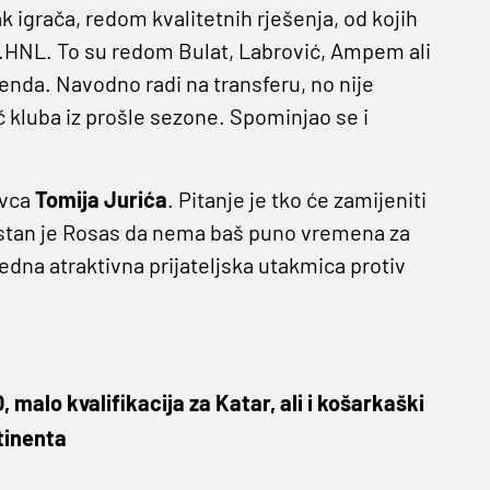
k igrača, redom kvalitetnih rješenja, od kojih
 1.HNL. To su redom Bulat, Labrović, Ampem ali
ikenda. Navodno radi na transferu, no nije
č kluba iz prošle sezone. Spominjao se i
ivca
Tomija Jurića
. Pitanje je tko će zamijeniti
jestan je Rosas da nema baš puno vremena za
edna atraktivna prijateljska utakmica protiv
malo kvalifikacija za Katar, ali i košarkaški
tinenta