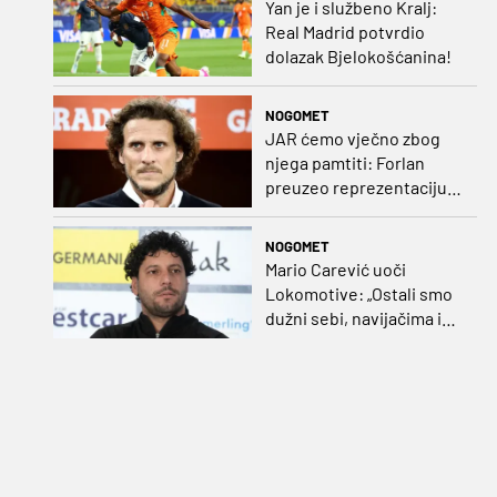
Yan je i službeno Kralj:
Real Madrid potvrdio
dolazak Bjelokošćanina!
NOGOMET
JAR ćemo vječno zbog
njega pamtiti: Forlan
preuzeo reprezentaciju
Urugvaja!
NOGOMET
Mario Carević uoči
Lokomotive: „Ostali smo
dužni sebi, navijačima i
klubu. Očekujem dobru
reakciju momčadi”