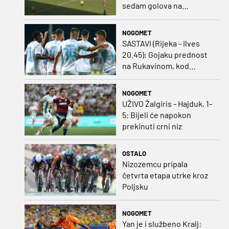
sedam golova na
pripremama
NOGOMET
SASTAVI (Rijeka - Ilves
20.45): Gojaku prednost
na Rukavinom, kod
Finaca bivši vratar
Dinama od prve minute
NOGOMET
UŽIVO Žalgiris - Hajduk, 1-
5: Bijeli će napokon
prekinuti crni niz
OSTALO
Nizozemcu pripala
četvrta etapa utrke kroz
Poljsku
NOGOMET
Yan je i službeno Kralj: