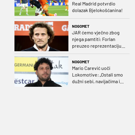
Real Madrid potvrdio
dolazak Bjelokošćanina!
NOGOMET
JAR ćemo vječno zbog
njega pamtiti: Forlan
preuzeo reprezentaciju
Urugvaja!
NOGOMET
Mario Carević uoči
Lokomotive: „Ostali smo
dužni sebi, navijačima i
klubu. Očekujem dobru
reakciju momčadi”