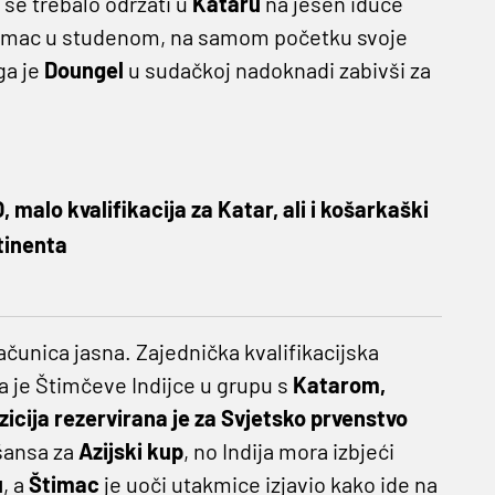
 se trebalo održati u
Kataru
na jesen iduće
Štimac u studenom, na samom početku svoje
ga je
Doungel
u sudačkoj nadoknadi zabivši za
malo kvalifikacija za Katar, ali i košarkaški
tinenta
ačunica jasna. Zajednička kvalifikacijska
a je Štimčeve Indijce u grupu s
Katarom,
zicija rezervirana je za Svjetsko prvenstvo
 šansa za
Azijski kup
, no Indija mora izbjeći
u
, a
Štimac
je uoči utakmice izjavio kako ide na