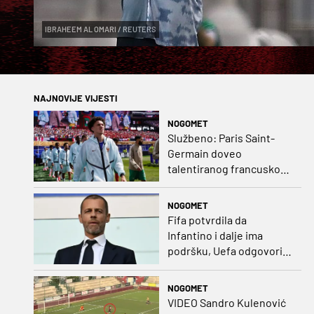
IBRAHEEM AL OMARI / REUTERS
NAJNOVIJE VIJESTI
NOGOMET
Službeno: Paris Saint-
Germain doveo
talentiranog francuskog
ofenzivca iz Monaca
NOGOMET
Fifa potvrdila da
Infantino i dalje ima
podršku, Uefa odgovorila
kako bojkot ostaje na
snazi
NOGOMET
VIDEO Sandro Kulenović