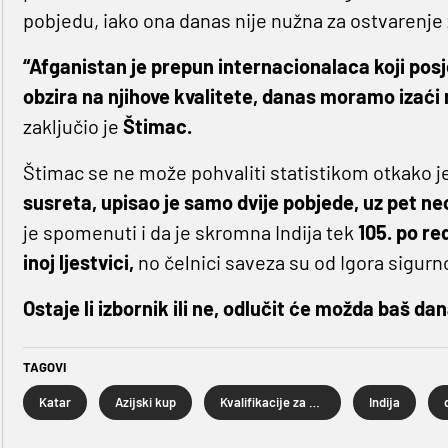
pobjedu, iako ona danas nije nužna za ostvarenje 
“Afganistan je prepun internacionalaca koji pos
obzira na njihove kvalitete, danas moramo izaći n
zaključio je
Štimac.
Štimac se ne može pohvaliti statistikom otkako j
susreta, upisao je samo dvije pobjede, uz pet n
je spomenuti i da je skromna Indija tek
105. po re
inoj ljestvici,
no čelnici saveza su od Igora sigurno
Ostaje li izbornik ili ne, odlučit će možda baš da
TAGOVI
Katar
Azijski kup
Kvalifikacije za Svjetsko prvenstvo
Indija