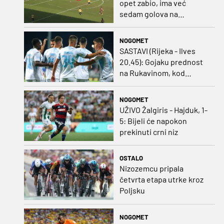
opet zabio, ima već
sedam golova na
pripremama
NOGOMET
SASTAVI (Rijeka - Ilves
20.45): Gojaku prednost
na Rukavinom, kod
Finaca bivši vratar
Dinama od prve minute
NOGOMET
UŽIVO Žalgiris - Hajduk, 1-
5: Bijeli će napokon
prekinuti crni niz
OSTALO
Nizozemcu pripala
četvrta etapa utrke kroz
Poljsku
NOGOMET