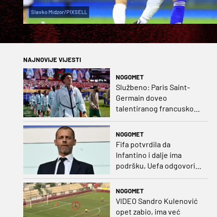
Slavko Midzor/PIXSELL
NAJNOVIJE VIJESTI
NOGOMET
Službeno: Paris Saint-
Germain doveo
talentiranog francuskog
ofenzivca iz Monaca
NOGOMET
Fifa potvrdila da
Infantino i dalje ima
podršku, Uefa odgovorila
kako bojkot ostaje na
snazi
NOGOMET
VIDEO Sandro Kulenović
opet zabio, ima već