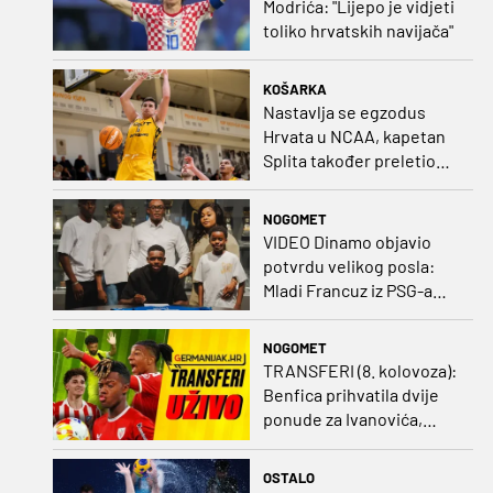
Modrića: "Lijepo je vidjeti
toliko hrvatskih navijača"
KOŠARKA
Nastavlja se egzodus
Hrvata u NCAA, kapetan
Splita također preletio
Atlantik
NOGOMET
VIDEO Dinamo objavio
potvrdu velikog posla:
Mladi Francuz iz PSG-a
zadužio dres Plavih!
NOGOMET
TRANSFERI (8. kolovoza):
Benfica prihvatila dvije
ponude za Ivanovića,
Vukovar doveo
Marokanca
OSTALO