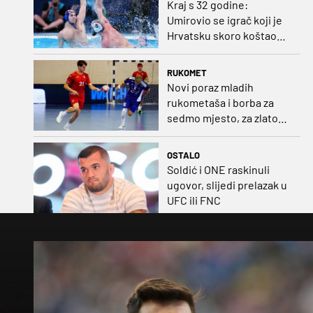
Kraj s 32 godine:
Umirovio se igrač koji je
Hrvatsku skoro koštao
svjetskog zlata
RUKOMET
Novi poraz mladih
rukometaša i borba za
sedmo mjesto, za zlato
se bore Slovenci i
Nijemci
OSTALO
Soldić i ONE raskinuli
ugovor, slijedi prelazak u
UFC ili FNC