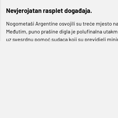
Nevjerojatan rasplet događaja.
Nogometaši Argentine osvojili su treće mjesto 
Međutim, puno prašine digla je polufinalna utakm
uz svesrdnu pomoć sudaca koji su previdjeli mini
Nakon utakmice, Lionel Messi rigao je vatru prema
„usrano suđenje“
i da im
„korupcija nije dozvolila 
mogao dobiti drakonsku kaznu zbog svojih izjava.
Kako prenosi španjolski AS, Južnoamerička nog
odriješiti dvogodišnju suspenziju nastupanja na t
kvalifikacije za Svjetskog prvenstvo 2022. godine
Argentini.
Ipak, kako saznaje argentinski Fox Sports, Gaučosi