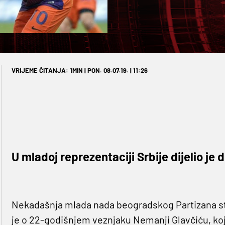
VRIJEME ČITANJA: 1MIN | PON. 08.07.19. | 11:26
U mladoj reprezentaciji Srbije dijelio je
Nekadašnja mlada nada beogradskog Partizana sti
je o 22-godišnjem veznjaku Nemanji Glavčiću, koji 