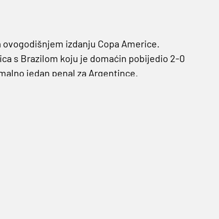
na ovogodišnjem izdanju Copa Americe.
ica s Brazilom koju je domaćin pobijedio 2-0
malno jedan penal za Argentince.
 sucima i domaćinu izjavivši da su imali
da igraju u finalu“.
Sada bi napadač Barcelone
ometna organizacija CONMEBOL mogla bi mu
om kontinentu. To znači da bi Messi propustio
, kao i Copa Americu koja se dogodine igra u
 su dobili ponudu da igrali u europskoj Ligi