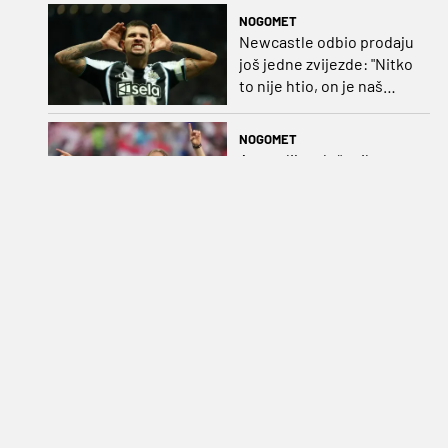
NOGOMET
Newcastle odbio prodaju
još jedne zvijezde: "Nitko
to nije htio, on je naš
kapetan"
NOGOMET
Australija oduševila
Modrića: "Lijepo je vidjeti
toliko hrvatskih navijača"
KOŠARKA
Nastavlja se egzodus
Hrvata u NCAA, kapetan
Splita također preletio
Atlantik
NOGOMET
VIDEO Dinamo objavio
potvrdu velikog posla:
Mladi Francuz iz PSG-a