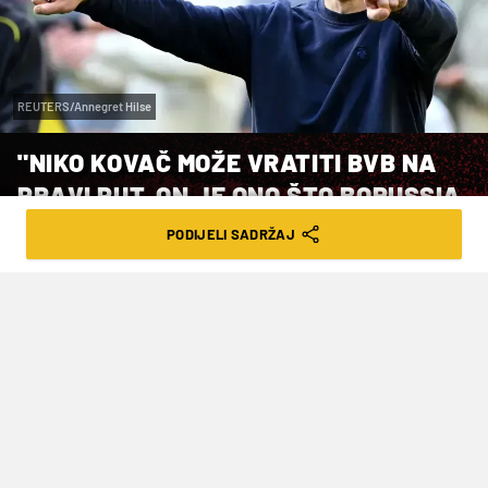
REUTERS/Annegret Hilse
"NIKO KOVAČ MOŽE VRATITI BVB NA
PRAVI PUT, ON JE ONO ŠTO BORUSSIA
TREBA!"
PODIJELI SADRŽAJ
VRIJEME ČITANJA: 2MIN | UTO. 17.06.25. | 20:03
Carsten Ramelow, bivši igrač Herthe