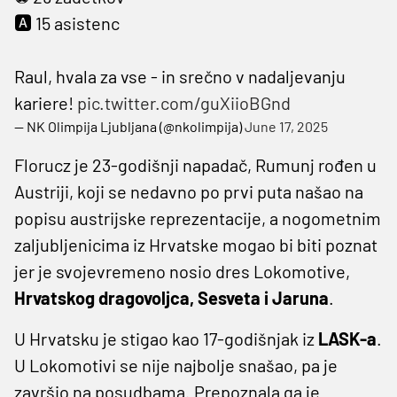
🅰️ 15 asistenc
Raul, hvala za vse - in srečno v nadaljevanju
kariere!
pic.twitter.com/guXiioBGnd
— NK Olimpija Ljubljana (@nkolimpija)
June 17, 2025
Florucz je 23-godišnji napadač, Rumunj rođen u
Austriji, koji se nedavno po prvi puta našao na
popisu austrijske reprezentacije, a nogometnim
zaljubljenicima iz Hrvatske mogao bi biti poznat
jer je svojevremeno nosio dres Lokomotive,
Hrvatskog dragovoljca, Sesveta i Jaruna
.
U Hrvatsku je stigao kao 17-godišnjak iz
LASK-a
.
U Lokomotivi se nije najbolje snašao, pa je
završio na posudbama. Prepoznala ga je