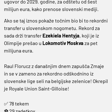
ugovor do 2029. godine, za odštetu od šest
milijun eura, kako prenose slovenski mediji.
Ako se taj iznos pokaže točnim bio bi to rekordni
transfer u slovenskom nogometu. Rekord za
sada drži transfer
Ezekiela Hentyja
, koji je iz
Olimpije prešao u
Lokomotiv Moskva
za pet
milijuna eura.
Raul Florucz z današnjim dnem zapušča Zmaje
in se v zameno za rekordno odškodnino iz
slovenske lige seli na belgijske zelenice! Okrepil
je Royale Union Saint-Gilloise!
✅ 78 tekem
⚽️ 29 zadetkov