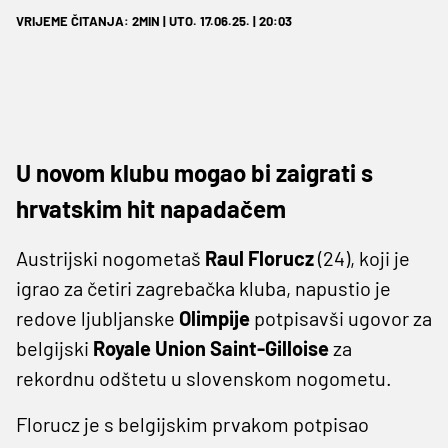
VRIJEME ČITANJA: 2MIN | UTO. 17.06.25. | 20:03
U novom klubu mogao bi zaigrati s
hrvatskim hit napadačem
Austrijski nogometaš
Raul Florucz
(24), koji je
igrao za četiri zagrebačka kluba, napustio je
redove ljubljanske
Olimpije
potpisavši ugovor za
belgijski
Royale Union Saint-Gilloise
za
rekordnu odštetu u slovenskom nogometu.
Florucz je s belgijskim prvakom potpisao