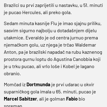
Brazilci su prvi zaprijetili u nastavku, u 51. minuti
je pucao Hercules, ali preko gola.
Sedam minuta kasnije Flu je imao sjajnu priliku,
sasvim sigurno najbolju u dotadašnjem dijelu
utakmice. Everaldo je od centra jurnuo prema
njemačkom golu, uz njega je trčao Waldemar
Anton, pa je brazilski napadač na rubu kaznenog
prostora gurnu loptu do Agustina Canobbia koji
je u trku pucao, ali vrlo loše i Kobel je lagano
obranio.
Momčad iz
Dortmunda
je prvi udarac u okvir
suparničkog gola imala u 65. minuti, pucao je
Marcel Sabitzer
, ali je golman
Fabio
bio
spreman.