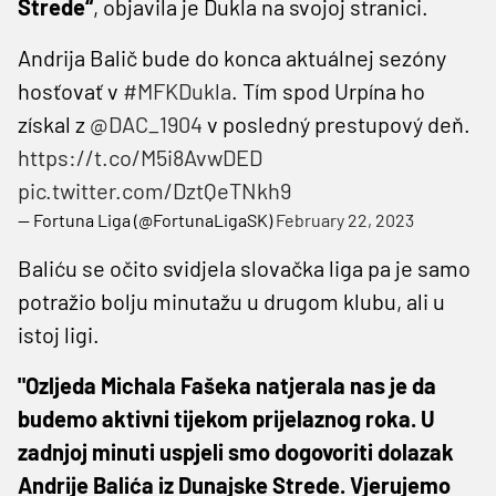
Strede“
, objavila je Dukla na svojoj stranici.
Andrija Balič bude do konca aktuálnej sezóny
hosťovať v
#MFKDukla
. Tím spod Urpína ho
získal z
@DAC_1904
v posledný prestupový deň.
https://t.co/M5i8AvwDED
pic.twitter.com/DztQeTNkh9
— Fortuna Liga (@FortunaLigaSK)
February 22, 2023
Baliću se očito svidjela slovačka liga pa je samo
potražio bolju minutažu u drugom klubu, ali u
istoj ligi.
"Ozljeda Michala Fašeka natjerala nas je da
budemo aktivni tijekom prijelaznog roka. U
zadnjoj minuti uspjeli smo dogovoriti dolazak
Andrije Balića iz Dunajske Strede. Vjerujemo