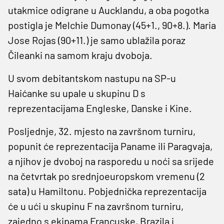
utakmice odigrane u Aucklandu, a oba pogotka
postigla je Melchie Dumonay (45+1., 90+8.). Maria
Jose Rojas (90+11.) je samo ublažila poraz
Čileanki na samom kraju dvoboja.
U svom debitantskom nastupu na SP-u
Haićanke su upale u skupinu D s
reprezentacijama Engleske, Danske i Kine.
Posljednje, 32. mjesto na završnom turniru,
popunit će reprezentacija Paname ili Paragvaja,
a njihov je dvoboj na rasporedu u noći sa srijede
na četvrtak po srednjoeuropskom vremenu (2
sata) u Hamiltonu. Pobjednička reprezentacija
će u ući u skupinu F na završnom turniru,
zajedno s ekipama Francuske, Brazila i