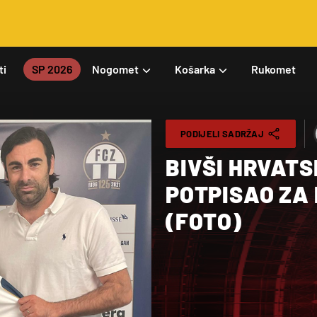
ti
SP 2026
Nogomet
Košarka
Rukomet
PODIJELI SADRŽAJ
BIVŠI HRVATS
POTPISAO ZA
(FOTO)