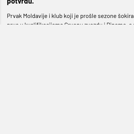
potvrdu.
Prvak Moldavije i klub koji je prošle sezone šoki
prvo u kvalifikacijama Crvenu zvezdu i Dinamo, a 
i Šahtar, Šerif iz Tiraspolja, u svoje je redove dov
Ekskluzivna informacija Germanijaka
još jednom
smo najavili transfer, on je i službeno potvrđen,
Nigerijca u Moldaviju bez odštete, ali je zato zad
Germanijak doznaj
pred transferom u 
Službeno, 26-godišnji krilni napadač, je ostvario na