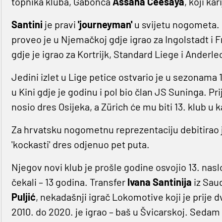
topnika kluba, Gabonca
Assana
Ceesaya
, koji ka
Santini
je pravi
'journeyman'
u svijetu nogometa. 
proveo je u Njemačkoj gdje igrao za Ingolstadt i Fr
gdje je igrao za Kortrijk, Standard Liege i Anderle
Jedini izlet u Lige petice ostvario je u sezonama 16
u Kini gdje je godinu i pol bio član JS Suninga. Pr
nosio dres Osijeka, a Zürich će mu biti 13. klub u ka
Za hrvatsku nogometnu reprezentaciju debitirao je
'kockasti' dres odjenuo pet puta.
Njegov novi klub je prošle godine osvojio 13. naslo
čekali – 13 godina. Transfer
Ivana Santinija
iz Saud
Puljić
, nekadašnji igrač Lokomotive koji je prije d
2010. do 2020. je igrao – baš u Švicarskoj. Sedam 