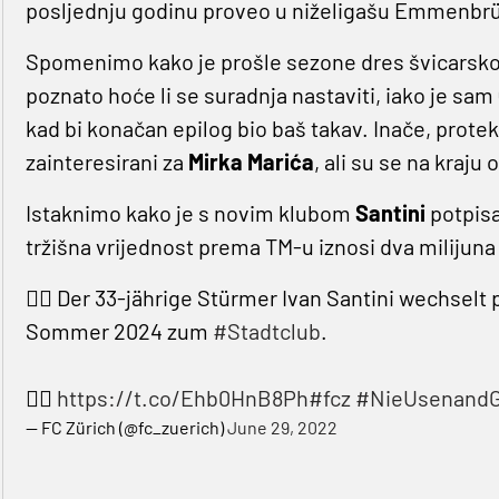
posljednju godinu proveo u niželigašu Emmenbr
Spomenimo kako je prošle sezone dres švicarsk
poznato hoće li se suradnja nastaviti, iako je sam
kad bi konačan epilog bio baš takav. Inače, protek
zainteresirani za
Mirka Marića
, ali su se na kraju 
Istaknimo kako je s novim klubom
Santini
potpisa
tržišna vrijednost prema TM-u iznosi dva milijuna
✍🏼 Der 33-jährige Stürmer Ivan Santini wechselt 
Sommer 2024 zum
#Stadtclub
.
👉🏼
https://t.co/Ehb0HnB8Ph
#fcz
#NieUsenand
— FC Zürich (@fc_zuerich)
June 29, 2022