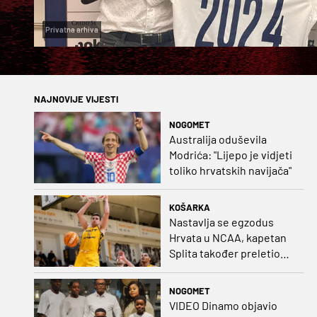
Privatna arhiva
NAJNOVIJE VIJESTI
NOGOMET
Australija oduševila
Modrića: "Lijepo je vidjeti
toliko hrvatskih navijača"
KOŠARKA
Nastavlja se egzodus
Hrvata u NCAA, kapetan
Splita također preletio
Atlantik
NOGOMET
VIDEO Dinamo objavio