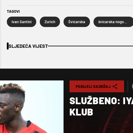
TAGOVI
Ivan Santini
Zurich
Švicarska
švicarska nogometna liga
SLJEDEĆA VIJEST
PODIJELI SADRŽAJ
SLUŽBENO: IY
KLUB