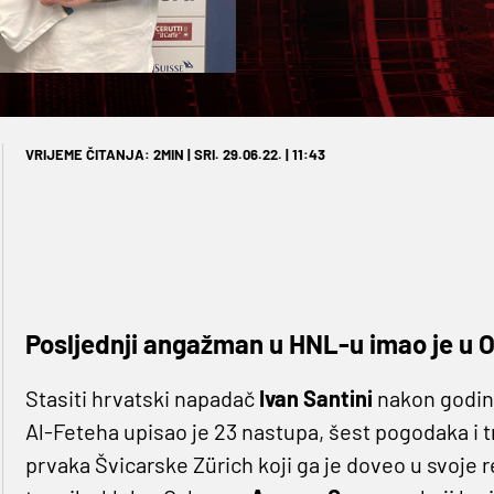
VRIJEME ČITANJA: 2MIN | SRI. 29.06.22. | 11:43
Posljednji angažman u HNL-u imao je u O
Stasiti hrvatski napadač
Ivan Santini
nakon godinu
Al-Feteha upisao je 23 nastupa, šest pogodaka i tr
prvaka Švicarske Zürich koji ga je doveo u svoj