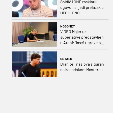
Soldić i ONE raskinuli
ugovor, slijedi prelazak u
UFC ili FNC
NOGOMET
VIDEO Majer uz
superlative predstavljen
u Ateni: "Imaš tigrove oči,
vrlo si inteligentan"
OSTALO
Branitelj naslova siguran
na kanadskom Mastersu