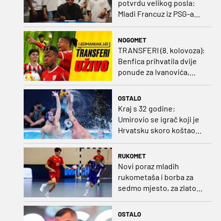
potvrdu velikog posla:
Mladi Francuz iz PSG-a
zadužio dres Plavih!
NOGOMET
TRANSFERI (8. kolovoza):
Benfica prihvatila dvije
ponude za Ivanovića,
Vukovar doveo
Marokanca
OSTALO
Kraj s 32 godine:
Umirovio se igrač koji je
Hrvatsku skoro koštao
svjetskog zlata
RUKOMET
Novi poraz mladih
rukometaša i borba za
sedmo mjesto, za zlato
se bore Slovenci i
Nijemci
OSTALO