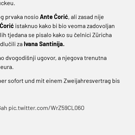
ückeu.
og prvaka nosio
Ante Ćorić
, ali zasad nije
Ćorić
istaknuo kako bi bio veoma zadovoljan
lih tjedana se pisalo kako su čelnici Züricha
odlučili za
Ivana Santinija.
o dvogodišnji ugovor, a njegova trenutna
 eura.
per sofort und mit einem Zweijahresvertrag bis
Gah
pic.twitter.com/WrZ59CL06O