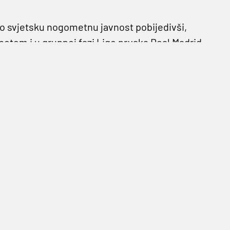
rao svjetsku nogometnu javnost pobijedivši,
potom i u grupnoj fazi Lige prvaka Real Madrid
eo
Iyayija
Atiemwena
.
 je naišla na plodno tlo. Sedam dana otkako
 a prema našim informacijama Dinamo je pustio
ržao prvo na 20 posto od sljedeće prodaje.
e: Junak Dinamove eurosezone 2020./21.
Šerif iz Tiraspolja
jveći izlazni transfer u povijesti Gorice, a baš