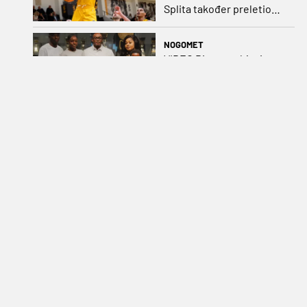
Splita također preletio
Atlantik
NOGOMET
VIDEO Dinamo objavio
potvrdu velikog posla:
Mladi Francuz iz PSG-a
zadužio dres Plavih!
NOGOMET
TRANSFERI (8. kolovoza):
Benfica prihvatila dvije
ponude za Ivanovića,
Vukovar doveo
Marokanca
OSTALO
Kraj s 32 godine:
Umirovio se igrač koji je
Hrvatsku skoro koštao
svjetskog zlata
RUKOMET
Novi poraz mladih