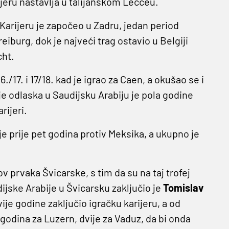
rijeru nastavlja u talijanskom Lecceu.
Karijeru je započeo u Zadru, jedan period
eiburg, dok je najveći trag ostavio u Belgiji
cht.
./17. i 17/18. kad je igrao za Caen, a okušao se i
ije odlaska u Saudijsku Arabiju je pola godine
rijeri.
 prije pet godina protiv Meksika, a ukupno je
v prvaka Švicarske, s tim da su na taj trofej
ijske Arabije u Švicarsku zaključio je
Tomislav
vije godine zaključio igračku karijeru, a od
godina za Luzern, dvije za Vaduz, da bi onda