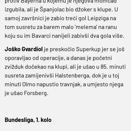
protiv Bayerna u kojemu je njegova momčad
izgubila, ali je Španjolac bio džoker s klupe. U
samoj završnici je zabio treći gol Leipziga na
tom susretu za barem malo 'melema' na ranu
koju su im Bavarci nanijeli zabivši dva gola više.
Joško Gvardiol
je preskočio Superkup jer se još
oporavljao od operacije, a danas je početni
zvižduk dočekao na klupi, ali je ušao u 85. minuti
susreta zamijenivši Halstenberga, dok je u toj
minuti Olmo napustio travnjak, a umjesto njega
je ušao Forsberg.
Bundesliga, 1. kolo