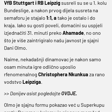
VfB Stuttgart i RB Leipzig
susreli su se u 1. kolu
Bundeslige, a nakon prvog dijela susreta na
semaforu je stajalo
1:1, a
tako je ostalo i do
kraja.
Iako su gosti poveli, domaćini su uspjeli
izjednačiti 31. minuti preko
Ahamade
, no ono
što je više zaintrigiralo našu javnost je sjajni
Dani Olmo.
Naime, nekadašnji dinamovac je nakon samo
osam minuta igre odlično uposlio
rfenomenalnog
Christophera Nkunkua
za rano
vodstvo
Leipziga
.
>> Danijev asist pogledajte
OVDJE
.
Olmo je sjajnu formu pokazao već u Superkupu