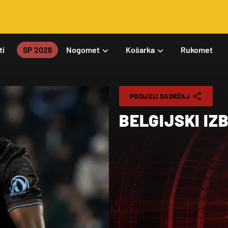
ti
SP 2026
Nogomet
Košarka
Rukomet
PODIJELI SADRŽAJ
BELGIJSKI IZ