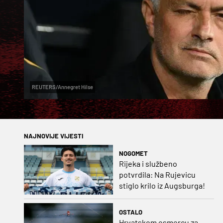
REUTERS/Annegret Hilse
NAJNOVIJE VIJESTI
NOGOMET
Rijeka i službeno
potvrdila: Na Rujevicu
stiglo krilo iz Augsburga!
OSTALO
Hrvatskom osmercu za