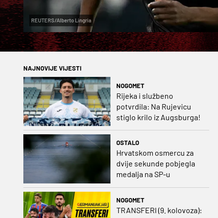
REUTERS/Alberto Lingria
NAJNOVIJE VIJESTI
NOGOMET
Rijeka i službeno
potvrdila: Na Rujevicu
stiglo krilo iz Augsburga!
OSTALO
Hrvatskom osmercu za
dvije sekunde pobjegla
medalja na SP-u
NOGOMET
TRANSFERI (9. kolovoza):