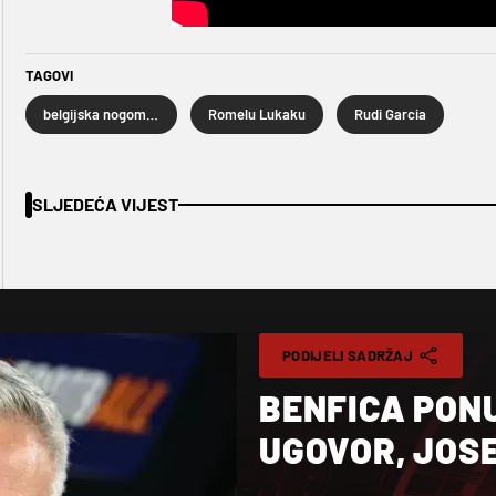
TAGOVI
belgijska nogometna reprezentacija
Romelu Lukaku
Rudi Garcia
SLJEDEĆA VIJEST
PODIJELI SADRŽAJ
BENFICA PON
UGOVOR, JOS