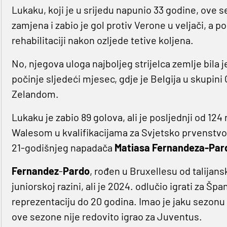
Lukaku, koji je u srijedu napunio 33 godine, ove s
zamjena i zabio je gol protiv Verone u veljači, a p
rehabilitaciji nakon ozljede tetive koljena.
No, njegova uloga najboljeg strijelca zemlje bila j
počinje sljedeći mjesec, gdje je Belgija u skupin
Zelandom.
Lukaku je zabio 89 golova, ali je posljednji od 1
Walesom u kvalifikacijama za Svjetsko prvenstvo p
21-godišnjeg napadača
Matiasa Fernandeza-Par
Fernandez
-
Pardo
, rođen u Bruxellesu od talijansk
juniorskoj razini, ali je 2024. odlučio igrati za Šp
reprezentaciju do 20 godina. Imao je jaku sezonu u
ove sezone nije redovito igrao za Juventus.