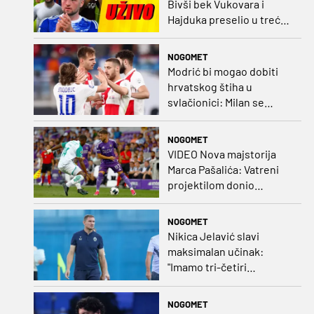
Bivši bek Vukovara i
Hajduka preselio u treću
ligu, đakovački 'sin vjetra'
napustio Kirgistan
NOGOMET
Modrić bi mogao dobiti
hrvatskog štiha u
svlačionici: Milan se
raspituje za usluge
Vatrenog!
NOGOMET
VIDEO Nova majstorija
Marca Pašalića: Vatreni
projektilom donio
vodstvo pa igru napustio
zbog ozljede
NOGOMET
Nikica Jelavić slavi
maksimalan učinak:
"Imamo tri-četiri
senatora koji vode naš
vrtić"
NOGOMET