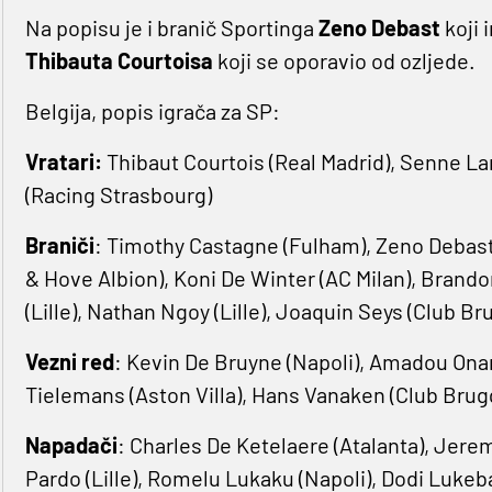
Na popisu je i branič Sportinga
Zeno Debast
koji 
Thibauta Courtoisa
koji se oporavio od ozljede.
Belgija, popis igrača za SP:
Vratari:
Thibaut Courtois (Real Madrid), Senne 
(Racing Strasbourg)
Braniči
: Timothy Castagne (Fulham), Zeno Debast
& Hove Albion), Koni De ‌Winter (AC Milan), Bran
(Lille), Nathan Ngoy (Lille), Joaquin Seys (Club Br
Vezni
red
: Kevin De Bruyne (Napoli), Amadou Onana
Tielemans (Aston Villa), Hans Vanaken (Club Brugg
Napadači
: Charles De Ketelaere (Atalanta), Jere
Pardo (Lille), Romelu Lukaku (Napoli), Dodi Lukeb