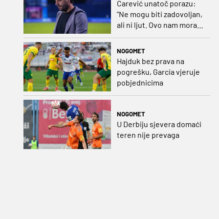
Carević unatoč porazu:
"Ne mogu biti zadovoljan,
ali ni ljut. Ovo nam mora
biti putokaz"
NOGOMET
Hajduk bez prava na
pogrešku, Garcia vjeruje
pobjednicima
NOGOMET
U Derbiju sjevera domaći
teren nije prevaga