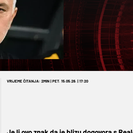
VRIJEME ČITANJA: 2MIN | PET. 15.05.26. | 17:20
Je li ovo znak da je blizu dogovora s Re