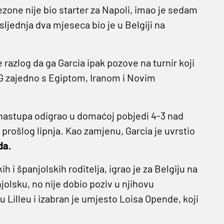
ezone nije bio starter za Napoli, imao je sedam
osljednja dva mjeseca bio je u Belgiji na
e razlog da ga Garcia ipak pozove na turnir koji
i G zajedno s Egiptom, Iranom i Novim
24 nastupa odigrao u domaćoj pobjedi 4-3 nad
rošlog lipnja. Kao zamjenu, Garcia je uvrstio
da.
ih i španjolskih roditelja, igrao je za Belgiju na
anjolsku, no nije dobio poziv u njihovu
 Lilleu i izabran je umjesto Loisa Opende, koji