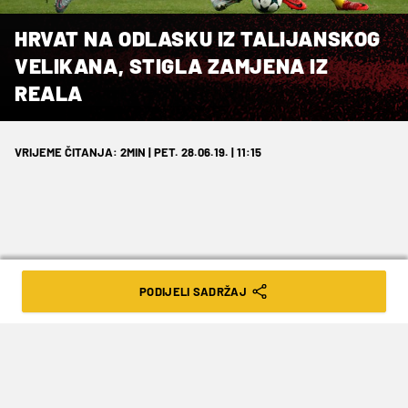
HRVAT NA ODLASKU IZ TALIJANSKOG
VELIKANA, STIGLA ZAMJENA IZ
REALA
VRIJEME ČITANJA: 2MIN | PET. 28.06.19. | 11:15
Stiglo pojačanje iz španjolskog giganta.
PODIJELI SADRŽAJ
Dolaskom Zvonimira Bobana na čelo sportske
politike talijanskog giganta Milana, naveliko se
krenulo pisati o potencijalnom stvaranju