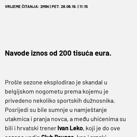
VRIJEME ČITANJA: 2MIN | PET. 28.06.19. | 11:15
Navode iznos od 200 tisuća eura.
Prošle sezone eksplodirao je skandal u
belgijskom nogometu prema kojemu je
privedeno nekoliko sportskih dužnosnika.
Posrijedi su bile sumnje u namještanje
utakmica i pranja novca, a među uhićenima su
bili i hrvatski trener
Ivan
Leko
, koji je do ove
sezone vodio
Club
Brugge
, kao i srpski