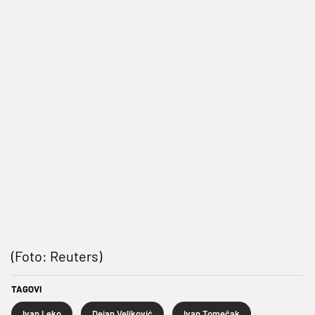
(Foto: Reuters)
TAGOVI
Ivan Leko
Dejan Veljković
Ivan Tomečak