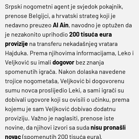
Srpski nogometni agent je svjedok pokajnik,
prenose Belgijci, a hrvatski strateg koji je
nedavno preuzeo
Al Ain
, navodno je optužen da
je nezakonito uprihodio
200 tisuća eura
provizije
na transferu nekadašnjeg vratara
Hajduka. Prema njihovima informacijama, Leko i
Veljković su imali
dogovor
bez znanja
spomenutih igrača. Nakon dolaska navedene
trojice nogometaša, Veljković bi dogovorenu
sumu novca proslijedio Leki, a sami igrači su
dobivali ugovore koji su ovisili o učinku, prema
kojemu je sam Veljković dobivao dodatnu
proviziju. Važno je naglasiti, prenose iste
novine, da njihovi izvori sa suda
nisu pronašli
novac
(spomenutih 200 tisuća eura).