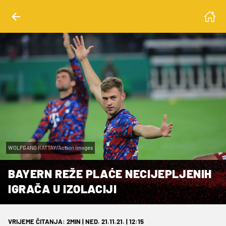
WOLFGANG RATTAY/Action Images
BAYERN REŽE PLAĆE NECIJEPLJENIH
IGRAČA U IZOLACIJI
VRIJEME ČITANJA: 2MIN | NED. 21.11.21. | 12:15