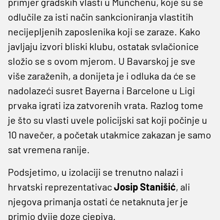
primjer gradskih vlasti u Munchenu, koje su se
odlučile za isti način sankcioniranja vlastitih
necijepljenih zaposlenika koji se zaraze. Kako
javljaju izvori bliski klubu, ostatak svlačionice
složio se s ovom mjerom. U Bavarskoj je sve
više zaraženih, a donijeta je i odluka da će se
nadolazeći susret Bayerna i Barcelone u Ligi
prvaka igrati iza zatvorenih vrata. Razlog tome
je što su vlasti uvele policijski sat koji počinje u
10 navečer, a početak utakmice zakazan je samo
sat vremena ranije.
Podsjetimo, u izolaciji se trenutno nalazi i
hrvatski reprezentativac
Josip
Stanišić
, ali
njegova primanja ostati će netaknuta jer je
primio dvije doze cjepiva.