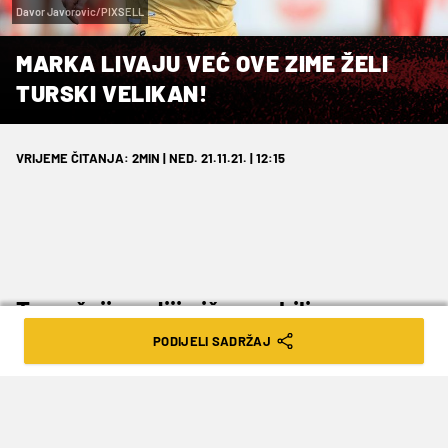
Davor Javorovic/PIXSELL
MARKA LIVAJU VEĆ OVE ZIME ŽELI
TURSKI VELIKAN!
VRIJEME ČITANJA: 2MIN | NED. 21.11.21. | 12:15
Tamošnji mediji pišu o ozbiljnom
interesu koji bi u siječnju mogao
PODIJELI SADRŽAJ
prerasti u nešto veće
Nije rijetkost da turski mediji s vremena na