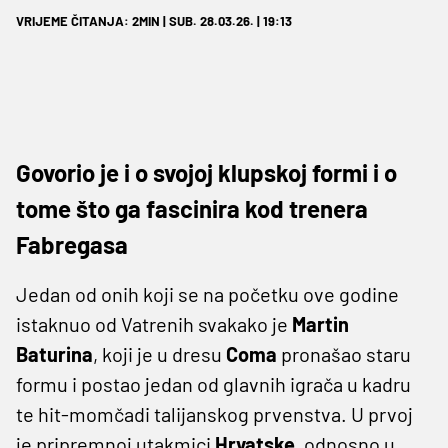
VRIJEME ČITANJA: 2MIN | SUB. 28.03.26. | 19:13
Govorio je i o svojoj klupskoj formi i o
tome što ga fascinira kod trenera
Fabregasa
Jedan od onih koji se na početku ove godine
istaknuo od Vatrenih svakako je
Martin
Baturina
, koji je u dresu
Coma
pronašao staru
formu i postao jedan od glavnih igrača u kadru
te hit-momčadi talijanskog prvenstva. U prvoj
je pripremnoj utakmici
Hrvatske
, odnosno u