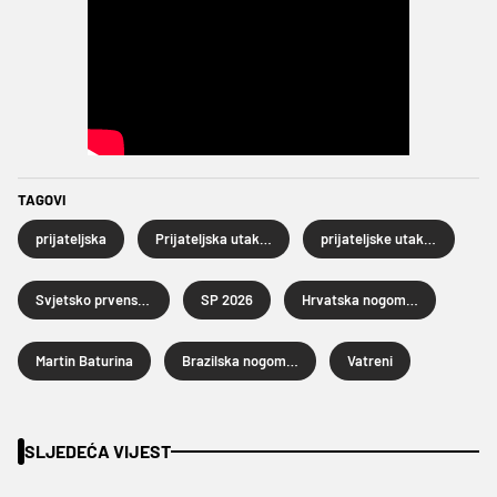
TAGOVI
prijateljska
Prijateljska utakmica
prijateljske utakmice
Svjetsko prvenstvo u nogometu 2026.
SP 2026
Hrvatska nogometna reprezentacija
Martin Baturina
Brazilska nogometna reprezentacija
Vatreni
SLJEDEĆA VIJEST