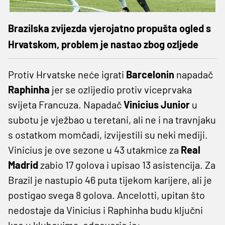
Brazilska zvijezda vjerojatno propušta ogled s
Hrvatskom, problem je nastao zbog ozljede
Protiv Hrvatske neće igrati
Barcelonin
napadač
Raphinha
jer se ozlijedio protiv viceprvaka
svijeta Francuza. Napadač
Vinicius Junior
u
subotu je vježbao u teretani, ali ne i na travnjaku
s ostatkom momčadi, izvijestili su neki mediji.
Vinicius je ove sezone u 43 utakmice za
Real
Madrid
zabio 17 golova i upisao 13 asistencija. Za
Brazil je nastupio 46 puta tijekom karijere, ali je
postigao svega 8 golova. Ancelotti, upitan što
nedostaje da Vinicius i Raphinha budu ključni
kao u klubovima, odgovorio je: