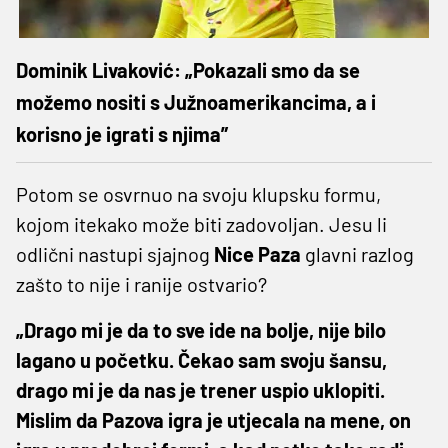
Dominik Livaković: „Pokazali smo da se
možemo nositi s Južnoamerikancima, a i
korisno je igrati s njima”
Potom se osvrnuo na svoju klupsku formu,
kojom itekako može biti zadovoljan. Jesu li
odlični nastupi sjajnog
Nice Paza
glavni razlog
zašto to nije i ranije ostvario?
„Drago mi je da to sve ide na bolje, nije bilo
lagano u početku. Čekao sam svoju šansu,
drago mi je da nas je trener uspio uklopiti.
Mislim da Pazova igra je utjecala na mene, on