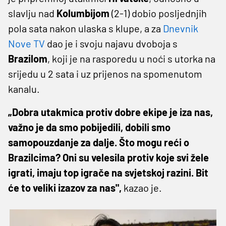
slavlju nad
Kolumbijom
(2-1) dobio posljednjih
pola sata nakon ulaska s klupe, a za
Dnevnik
Nove TV
dao je i svoju najavu dvoboja s
Brazilom
, koji je na rasporedu u noći s utorka na
srijedu u 2 sata i uz prijenos na spomenutom
kanalu.
„Dobra utakmica protiv dobre ekipe je iza nas,
važno je da smo pobijedili, dobili smo
samopouzdanje za dalje. Što mogu reći o
Brazilcima? Oni su velesila protiv koje svi žele
igrati, imaju top igrače na svjetskoj razini. Bit
će to veliki izazov za nas",
kazao je.