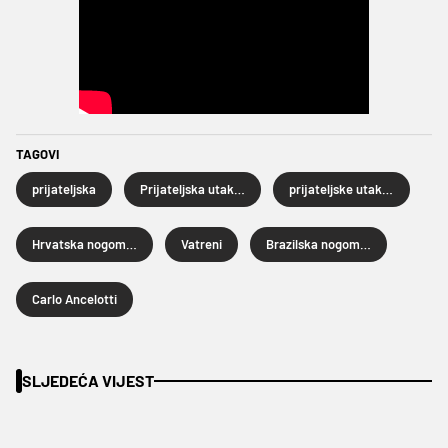
TAGOVI
prijateljska
Prijateljska utakmica
prijateljske utakmice
Hrvatska nogometna reprezentacija
Vatreni
Brazilska nogometna reprezentacija
Carlo Ancelotti
SLJEDEĆA VIJEST