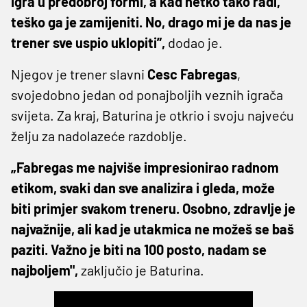
igra u predobroj formi, a kad netko tako radi,
teško ga je zamijeniti. No, drago mi je da nas je
trener sve uspio uklopiti”,
dodao je.
Njegov je trener slavni
Cesc Fabregas
,
svojedobno jedan od ponajboljih veznih igrača
svijeta. Za kraj, Baturina je otkrio i svoju najveću
želju za nadolazeće razdoblje.
„Fabregas me najviše impresionirao radnom
etikom, svaki dan sve analizira i gleda, može
biti primjer svakom treneru. Osobno, zdravlje je
najvažnije, ali kad je utakmica ne možeš se baš
paziti. Važno je biti na 100 posto, nadam se
najboljem",
zaključio je Baturina.