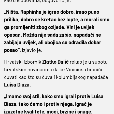
„Ništa. Raphinha je igrao dobro, imao puno
prilika, dobro se kretao bez lopte, a morali smo
ga promijeniti zbog ozljede. Vini je uvijek
opasan. Možda nije sada zabio, napadači ne
zabijaju uvijek, ali obojica su odradila dobar
posao“,
izjavio je.
Hrvatski izbornik
Zlatko Dalić
rekao je u subotu
hrvatskim novinarima da će Viniciusa braniči
čuvati kao što su čuvali kolumbijskog napadača
Luisa Diaza
.
„Imamo svoj stil, kako smo igrali protiv Luisa
Diaza, tako ćemo i protiv njega. Igrač je
izuzetne kvalitete, moći, brzine i snage.