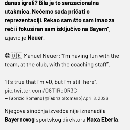
danas igrali? Bila je to senzacionalna
utakmica. Nećemo sada pričati o
reprezentaciji. Rekao sam što sam imao za
reći i fokusiran sam isključivo na Bayern"
,
izjavio je
Neuer
.
😁🇩🇪 Manuel Neuer: “I'm having fun with the
team, at the club, with the coaching staff”.
“It's true that I'm 40, but I'm still here”.
pic.twitter.com/Q8T1RoOR3C
— Fabrizio Romano (@FabrizioRomano)
April 8, 2026
Njegova sinoćnja izvedba nije iznenadila
Bayernovog
sportskog direktora
Maxa Eberla
.