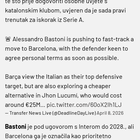
te što prije dogovoriti osobne uvjete s
katalonskim klubom, uvjeren da je sada pravi
trenutak za iskorak iz Serie A.
🚨 Alessandro Bastoni is pushing to fast-track a
move to Barcelona, with the defender keen to
agree personal terms as soon as possible.
Barça view the Italian as their top defensive
target, but are also exploring a cheaper
alternative in Jhon Lucumí, who would cost
around €25M…
pic.twitter.com/60oX2lh1LJ
— Transfer News Live (@DeadlineDayLive)
April 8, 2026
Bastoni
je pod ugovorom s Interom do 2028., ali
Barcelona ga je označila kao prioritetno