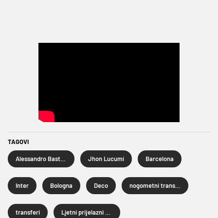
TAGOVI
Alessandro Bastoni
Jhon Lucumí
Barcelona
Inter
Bologna
Deco
nogometni transferi
transferi
Ljetni prijelazni rok 2026.