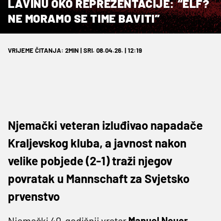
LAVINU OKO REPREZENTACIJE: “ELF?
NE MORAMO SE TIME BAVITI”
VRIJEME ČITANJA: 2MIN | SRI. 08.04.26. | 12:19
Njemački veteran izluđivao napadače
Kraljevskog kluba, a javnost nakon
velike pobjede (2-1) traži njegov
povratak u Mannschaft za Svjetsko
prvenstvo
Njemački 40-godišnji vratar
Manuel Neuer