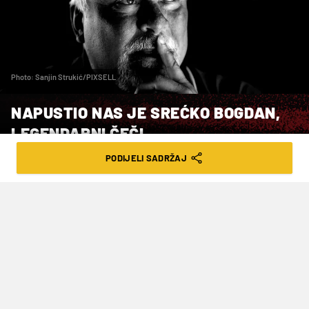
Photo: Sanjin Strukić/PIXSELL
NAPUSTIO NAS JE SREĆKO BOGDAN,
LEGENDARNI ČEČI
PODIJELI SADRŽAJ
VRIJEME ČITANJA: 2MIN | SRI. 08.04.26. | 12:19
Dosegnuo je status Dinamove legende:
odigrao je 304 službene utakmice i s