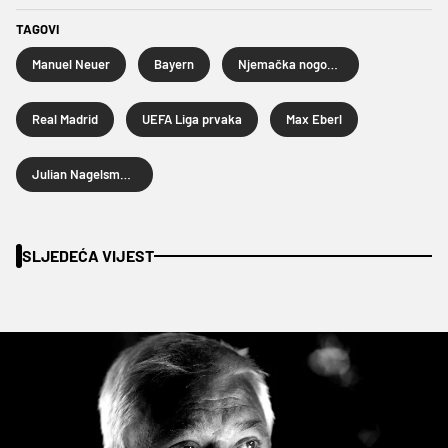
TAGOVI
Manuel Neuer
Bayern
Njemačka nogometna reprezentacija
Real Madrid
UEFA Liga prvaka
Max Eberl
Julian Nagelsmann
SLJEDEĆA VIJEST