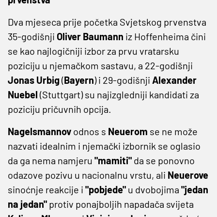
Dva mjeseca prije početka Svjetskog prvenstva
35-godišnji
Oliver Baumann
iz Hoffenheima čini
se kao najlogičniji izbor za prvu vratarsku
poziciju u njemačkom sastavu, a 22-godišnji
Jonas Urbig
(
Bayern
) i 29-godišnji
Alexander
Nuebel
(Stuttgart) su najizgledniji kandidati za
poziciju pričuvnih opcija.
Nagelsmannov
odnos s
Neuerom
se ne može
nazvati idealnim i njemački izbornik se oglasio
da ga nema namjeru
"mamiti"
da se ponovno
odazove pozivu u nacionalnu vrstu, ali
Neuerove
sinoćnje reakcije i
"pobjede"
u dvobojima
"jedan
na jedan"
protiv ponajboljih napadača svijeta