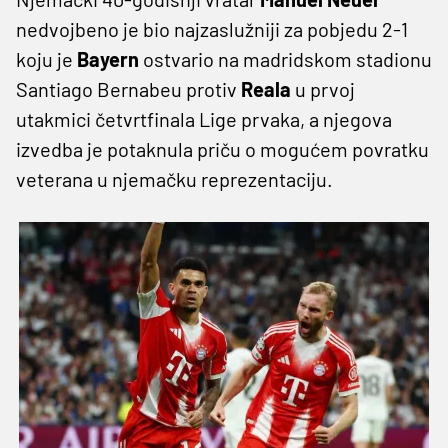
nedvojbeno je bio najzaslužniji za pobjedu 2-1
koju je
Bayern
ostvario na madridskom stadionu
Santiago Bernabeu protiv
Reala
u prvoj
utakmici četvrtfinala Lige prvaka, a njegova
izvedba je potaknula priču o mogućem povratku
veterana u njemačku reprezentaciju.