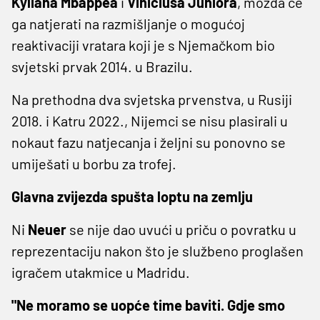
Kyliana Mbappea
i
Viniciusa Juniora
, možda će
ga natjerati na razmišljanje o mogućoj
reaktivaciji vratara koji je s Njemačkom bio
svjetski prvak 2014. u Brazilu.
Na prethodna dva svjetska prvenstva, u Rusiji
2018. i Katru 2022., Nijemci se nisu plasirali u
nokaut fazu natjecanja i željni su ponovno se
umiješati u borbu za trofej.
Glavna zvijezda spušta loptu na zemlju
Ni
Neuer
se nije dao uvući u priču o povratku u
reprezentaciju nakon što je službeno proglašen
igračem utakmice u Madridu.
"Ne moramo se uopće time baviti. Gdje smo