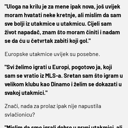
"Uloga na krilu je za mene ipak nova, još uvijek
moram hvatati neke kretnje, ali mislim da sam
sve bolji iz utakmice u utakmicu. Cijeli sam
život napadač, znam što moram činiti i nadam
se da ću u četvrtak zabiti koji gol."
Europske utakmice uvijek su posebne.
"Svi želimo igrati u Europi, pogotovo ja, koji
sam se vratio iz MLS-a. Sretan sam što igram u
velikom klubu kao Dinamo i želim se dokazati u
svakoj utakmici."
Znači, nada za prolaz ipak nije napustila
svlačionicu?
"Mislim da smo igrali dobro u prvoj utakmici, ali