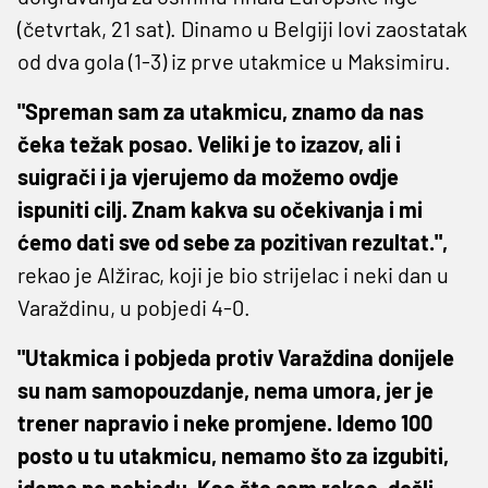
(četvrtak, 21 sat). Dinamo u Belgiji lovi zaostatak
od dva gola (1-3) iz prve utakmice u Maksimiru.
"Spreman sam za utakmicu, znamo da nas
čeka težak posao. Veliki je to izazov, ali i
suigrači i ja vjerujemo da možemo ovdje
ispuniti cilj. Znam kakva su očekivanja i mi
ćemo dati sve od sebe za pozitivan rezultat.",
rekao je Alžirac, koji je bio strijelac i neki dan u
Varaždinu, u pobjedi 4-0.
"Utakmica i pobjeda protiv Varaždina donijele
su nam samopouzdanje, nema umora, jer je
trener napravio i neke promjene. Idemo 100
posto u tu utakmicu, nemamo što za izgubiti,
idemo po pobjedu. Kao što sam rekao, došli