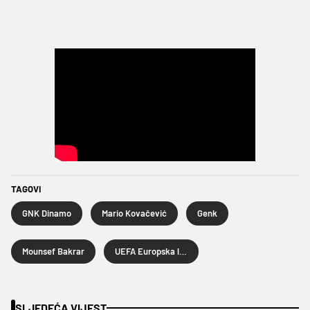
TAGOVI
GNK Dinamo
Mario Kovačević
Genk
Mounsef Bakrar
UEFA Europska liga
SLJEDEĆA VIJEST