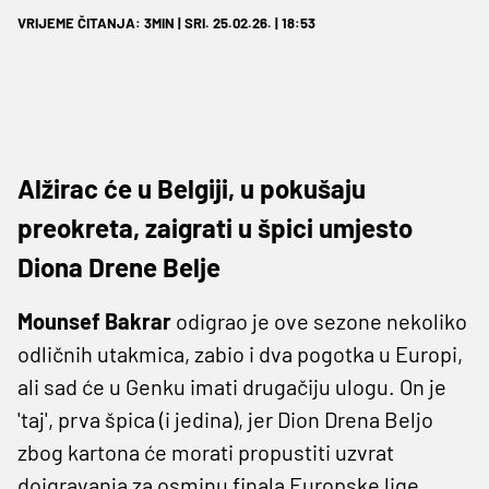
VRIJEME ČITANJA: 3MIN | SRI. 25.02.26. | 18:53
Alžirac će u Belgiji, u pokušaju
preokreta, zaigrati u špici umjesto
Diona Drene Belje
Mounsef Bakrar
odigrao je ove sezone nekoliko
odličnih utakmica, zabio i dva pogotka u Europi,
ali sad će u Genku imati drugačiju ulogu. On je
'taj', prva špica (i jedina), jer Dion Drena Beljo
zbog kartona će morati propustiti uzvrat
doigravanja za osminu finala Europske lige