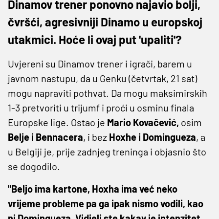
Dinamov trener ponovno najavio bolji,
čvršći, agresivniji Dinamo u europskoj
utakmici. Hoće li ovaj put 'upaliti'?
Uvjereni su Dinamov trener i igrači, barem u
javnom nastupu, da u Genku (četvrtak, 21 sat)
mogu napraviti pothvat. Da mogu maksimirskih
1-3 pretvoriti u trijumf i proći u osminu finala
Europske lige. Ostao je
Mario Kovačević,
osim
Belje i Bennacera
, i bez
Hoxhe i Domingueza
, a
u Belgiji je, prije zadnjeg treninga i objasnio što
se dogodilo.
"Beljo ima kartone, Hoxha ima već neko
vrijeme probleme pa ga ipak nismo vodili, kao
ni Domingueza. Vidjeli ste kakav je intenzitet,