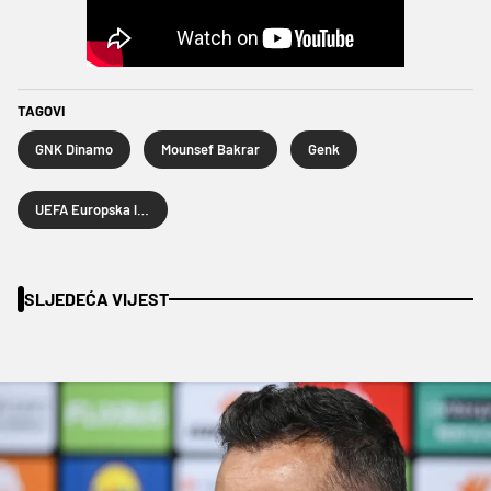
TAGOVI
GNK Dinamo
Mounsef Bakrar
Genk
UEFA Europska liga
SLJEDEĆA VIJEST