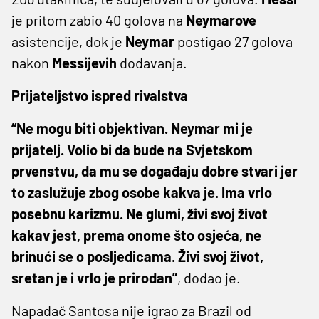
je pritom zabio 40 golova na
Neymarove
asistencije, dok je
Neymar
postigao 27 golova
nakon
Messijevih
dodavanja.
Prijateljstvo ispred rivalstva
“Ne mogu biti objektivan. Neymar mi je
prijatelj. Volio bi da bude na Svjetskom
prvenstvu, da mu se događaju dobre stvari jer
to zaslužuje zbog osobe kakva je. Ima vrlo
posebnu karizmu. Ne glumi, živi svoj život
kakav jest, prema onome što osjeća, ne
brinući se o posljedicama. Živi svoj život,
sretan je i vrlo je prirodan”
, dodao je.
Napadač Santosa nije igrao za Brazil od