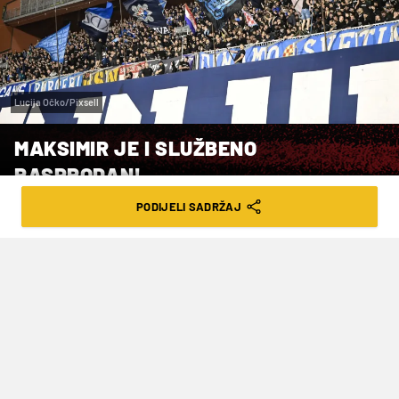
Lucija Očko/Pixsell
MAKSIMIR JE I SLUŽBENO
RASPRODAN!
PODIJELI SADRŽAJ
VRIJEME ČITANJA: 1MIN | SUB. 09.05.26. | 11:03
U subotu su planule i zadnje ulaznice za