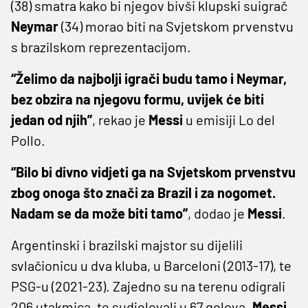
(38) smatra kako bi njegov bivši klupski suigrač
Neymar
(34) morao biti na Svjetskom prvenstvu
s brazilskom reprezentacijom.
“Želimo da najbolji igrači budu tamo i Neymar,
bez obzira na njegovu formu, uvijek će biti
jedan od njih”
, rekao je
Messi
u emisiji Lo del
Pollo.
“Bilo bi divno vidjeti ga na Svjetskom prvenstvu
zbog onoga što znači za Brazil i za nogomet.
Nadam se da može biti tamo”
, dodao je
Messi
.
Argentinski i brazilski majstor su dijelili
svlačionicu u dva kluba, u Barceloni (2013-17), te
PSG-u (2021-23). Zajedno su na terenu odigrali
206 utakmica, te sudjelovali u 67 golova.
Messi