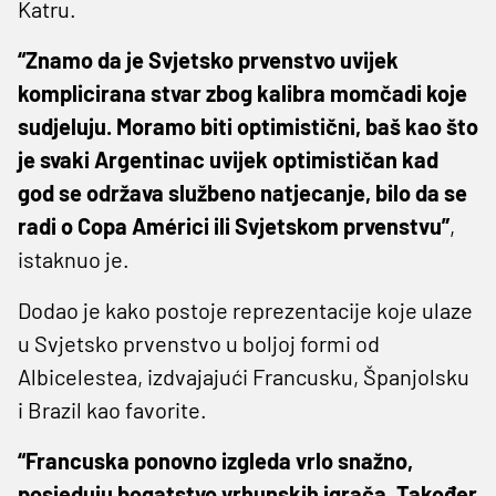
Katru.
“Znamo da je Svjetsko prvenstvo uvijek
komplicirana stvar zbog kalibra momčadi koje
sudjeluju. Moramo biti optimistični, baš kao što
je svaki Argentinac uvijek optimističan kad
god se održava službeno natjecanje, bilo da se
radi o Copa Américi ili Svjetskom prvenstvu”
,
istaknuo je.
Dodao je kako postoje reprezentacije koje ulaze
u Svjetsko prvenstvo u boljoj formi od
Albicelestea, izdvajajući Francusku, Španjolsku
i Brazil kao favorite.
“Francuska ponovno izgleda vrlo snažno,
posjeduju bogatstvo vrhunskih igrača. Također