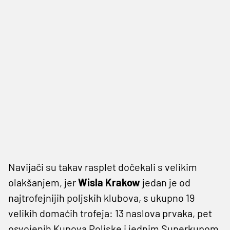
Navijači su takav rasplet dočekali s velikim
olakšanjem, jer
Wisla Krakow
jedan je od
najtrofejnijih poljskih klubova, s ukupno 19
velikih domaćih trofeja: 13 naslova prvaka, pet
osvojenih Kupova Poljske i jednim Superkupom.