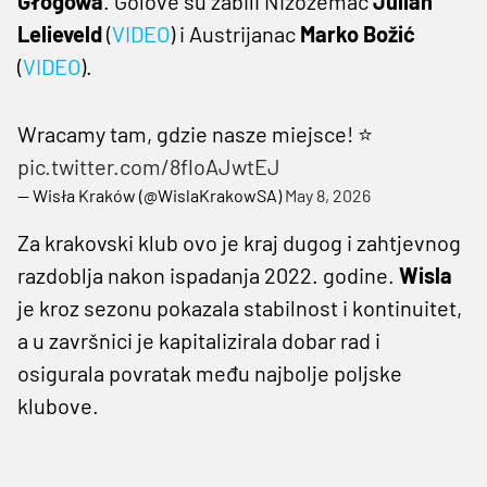
Głogówa
. Golove su zabili Nizozemac
Julian
Lelieveld
(
VIDEO
) i Austrijanac
Marko Božić
(
VIDEO
).
Wracamy tam, gdzie nasze miejsce! ⭐️
pic.twitter.com/8floAJwtEJ
— Wisła Kraków (@WislaKrakowSA)
May 8, 2026
Za krakovski klub ovo je kraj dugog i zahtjevnog
razdoblja nakon ispadanja 2022. godine.
Wisla
je kroz sezonu pokazala stabilnost i kontinuitet,
a u završnici je kapitalizirala dobar rad i
osigurala povratak među najbolje poljske
klubove.