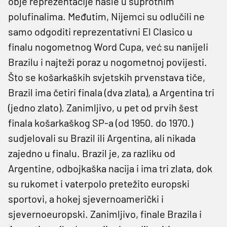
obje reprezentacije našle u suprotnim
polufinalima. Međutim, Nijemci su odlučili ne
samo odgoditi reprezentativni El Clasico u
finalu nogometnog Word Cupa, već su nanijeli
Brazilu i najteži poraz u nogometnoj povijesti.
Što se košarkaških svjetskih prvenstava tiče,
Brazil ima četiri finala (dva zlata), a Argentina tri
(jedno zlato). Zanimljivo, u pet od prvih šest
finala košarkaškog SP-a (od 1950. do 1970.)
sudjelovali su Brazil ili Argentina, ali nikada
zajedno u finalu. Brazil je, za razliku od
Argentine, odbojkaška nacija i ima tri zlata, dok
su rukomet i vaterpolo pretežito europski
sportovi, a hokej sjevernoamerički i
sjevernoeuropski. Zanimljivo, finale Brazila i