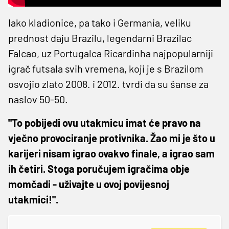
Iako kladionice, pa tako i Germania, veliku
prednost daju Brazilu, legendarni Brazilac
Falcao, uz Portugalca Ricardinha najpopularniji
igrač futsala svih vremena, koji je s Brazilom
osvojio zlato 2008. i 2012. tvrdi da su šanse za
naslov 50-50.
"To pobijedi ovu utakmicu imat će pravo na
vječno provociranje protivnika. Žao mi je što u
karijeri nisam igrao ovakvo finale, a igrao sam
ih četiri. Stoga poručujem igračima obje
momčadi - uživajte u ovoj povijesnoj
utakmici!".