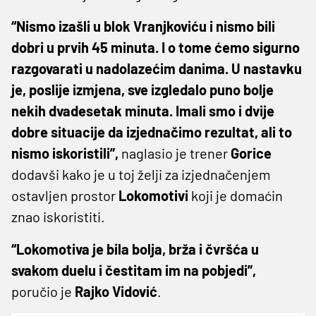
“Nismo izašli u blok Vranjkoviću i nismo bili
dobri u prvih 45 minuta. I o tome ćemo sigurno
razgovarati u nadolazećim danima. U nastavku
je, poslije izmjena, sve izgledalo puno bolje
nekih dvadesetak minuta. Imali smo i dvije
dobre situacije da izjednačimo rezultat, ali to
nismo iskoristili”,
naglasio je trener
Gorice
dodavši kako je u toj želji za izjednačenjem
ostavljen prostor
Lokomotivi
koji je domaćin
znao iskoristiti.
“Lokomotiva je bila bolja, brža i čvršća u
svakom duelu i čestitam im na pobjedi”,
poručio je
Rajko
Vidović
.