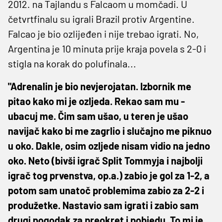
2012. na Tajlandu s Falcaom u momčadi. U
četvrtfinalu su igrali Brazil protiv Argentine.
Falcao je bio ozlijeđen i nije trebao igrati. No,
Argentina je 10 minuta prije kraja povela s 2-0 i
stigla na korak do polufinala...
"Adrenalin je bio nevjerojatan. Izbornik me
pitao kako mi je ozljeda. Rekao sam mu -
ubacuj me. Čim sam ušao, u teren je ušao
navijač kako bi me zagrlio i slučajno me piknuo
u oko. Dakle, osim ozljede nisam vidio na jedno
oko. Neto (bivši igrač Split Tommyja i najbolji
igrač tog prvenstva, op.a.) zabio je gol za 1-2, a
potom sam unatoč problemima zabio za 2-2 i
produžetke. Nastavio sam igrati i zabio sam
drugi pogodak za preokret i pobjedu. To mi je