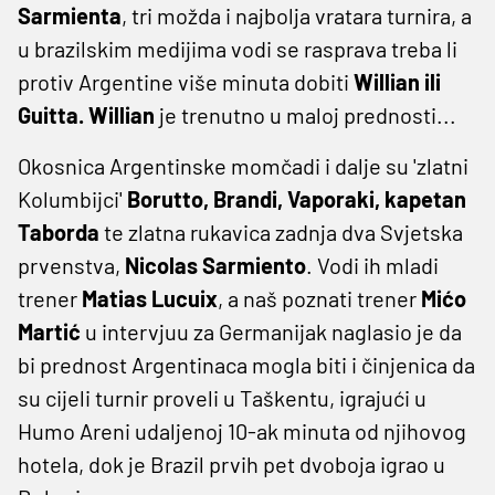
Sarmienta
, tri možda i najbolja vratara turnira, a
u brazilskim medijima vodi se rasprava treba li
protiv Argentine više minuta dobiti
Willian ili
Guitta. Willian
je trenutno u maloj prednosti...
Okosnica Argentinske momčadi i dalje su 'zlatni
Kolumbijci'
Borutto, Brandi, Vaporaki, kapetan
Taborda
te zlatna rukavica zadnja dva Svjetska
prvenstva,
Nicolas Sarmiento
. Vodi ih mladi
trener
Matias Lucuix
, a naš poznati trener
Mićo
Martić
u intervjuu za Germanijak naglasio je da
bi prednost Argentinaca mogla biti i činjenica da
su cijeli turnir proveli u Taškentu, igrajući u
Humo Areni udaljenoj 10-ak minuta od njihovog
hotela, dok je Brazil prvih pet dvoboja igrao u