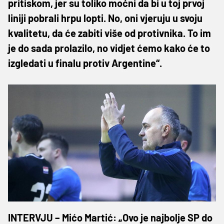
pritiskom, jer su toliko moćni da bi u toj prvoj
liniji pobrali hrpu lopti. No, oni vjeruju u svoju
kvalitetu, da će zabiti više od protivnika. To im
je do sada prolazilo, no vidjet ćemo kako će to
izgledati u finalu protiv Argentine“.
INTERVJU – Mićo Martić: „Ovo je najbolje SP do