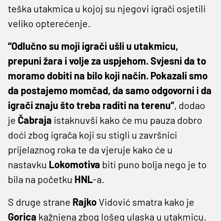
teška utakmica u kojoj su njegovi igrači osjetili
veliko opterećenje.
“Odlučno su moji igrači ušli u utakmicu,
prepuni žara i volje za uspjehom. Svjesni da to
moramo dobiti na bilo koji način. Pokazali smo
da postajemo momčad, da samo odgovorni i da
igrači znaju što treba raditi na terenu”
, dodao
je
Čabraja
istaknuvši kako će mu pauza dobro
doći zbog igrača koji su stigli u završnici
prijelaznog roka te da vjeruje kako će u
nastavku
Lokomotiva
biti puno bolja nego je to
bila na početku
HNL
-a.
S druge strane
Rajko
Vidović smatra kako je
Gorica
kažnjena zbog lošeg ulaska u utakmicu.