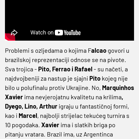
Problemi s ozljedama o kojima F
alcao
govori u
brazilskoj reprezentaciji odnose se na pivote.
Sva trojica -
Pito, Ferrao i Rafael
- su načeti, a
najdvojbeniji za nastup je sjajni
Pito
kojeg nije
bilo u polufinalu protiv Ukrajine. No,
Marquinhos
Xavier
ima nevjerojatnu kvalitetu na krilima
,
Dyego, Lino, Arthur
igraju u fantastičnoj formi,
kao i
Marcel
, najbolji strijelac tekućeg turnira s
10 pogodaka.
Xavier
ima i slatkih briga po
pitanju vratara. Brazil ima, uz Argentinca