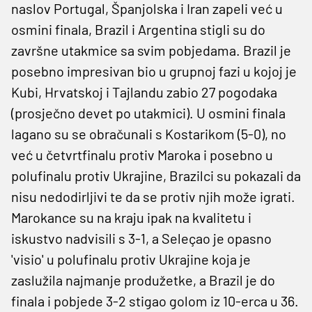
naslov Portugal, Španjolska i Iran zapeli već u
osmini finala, Brazil i Argentina stigli su do
završne utakmice sa svim pobjedama. Brazil je
posebno impresivan bio u grupnoj fazi u kojoj je
Kubi, Hrvatskoj i Tajlandu zabio 27 pogodaka
(prosječno devet po utakmici). U osmini finala
lagano su se obračunali s Kostarikom (5-0), no
već u četvrtfinalu protiv Maroka i posebno u
polufinalu protiv Ukrajine, Brazilci su pokazali da
nisu nedodirljivi te da se protiv njih može igrati.
Marokance su na kraju ipak na kvalitetu i
iskustvo nadvisili s 3-1, a Seleçao je opasno
'visio' u polufinalu protiv Ukrajine koja je
zaslužila najmanje produžetke, a Brazil je do
finala i pobjede 3-2 stigao golom iz 10-erca u 36.