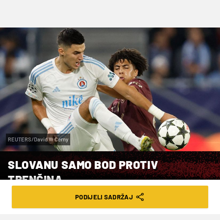
REUTERS/David W Cerny
SLOVANU SAMO BOD PROTIV
TRENČINA
PODIJELI SADRŽAJ
VRIJEME ČITANJA: 6MIN | NED. 06.10.24. | 08:01