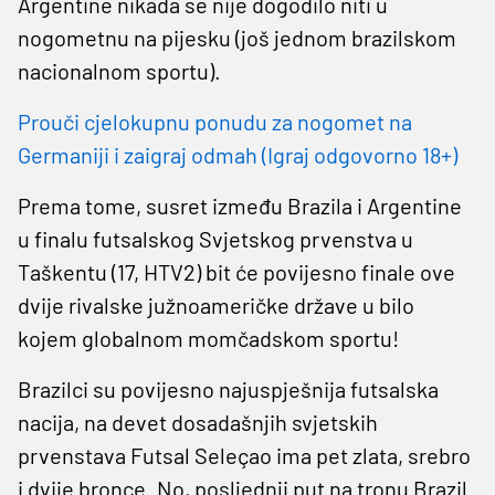
Argentine nikada se nije dogodilo niti u
nogometnu na pijesku (još jednom brazilskom
nacionalnom sportu).
Prouči cjelokupnu ponudu za nogomet na
Germaniji i zaigraj odmah (Igraj odgovorno 18+)
Prema tome, susret između Brazila i Argentine
u finalu futsalskog Svjetskog prvenstva u
Taškentu (17, HTV2) bit će povijesno finale ove
dvije rivalske južnoameričke države u bilo
kojem globalnom momčadskom sportu!
Brazilci su povijesno najuspješnija futsalska
nacija, na devet dosadašnjih svjetskih
prvenstava Futsal Seleçao ima pet zlata, srebro
i dvije bronce. No, posljednji put na tronu Brazil