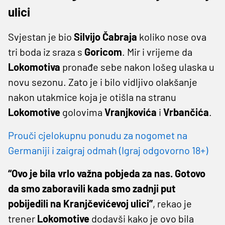
ulici
Svjestan je bio
Silvijo
Čabraja
koliko nose ova
tri boda iz sraza s
Goricom
. Mir i vrijeme da
Lokomotiva
pronađe sebe nakon lošeg ulaska u
novu sezonu. Zato je i bilo vidljivo olakšanje
nakon utakmice koja je otišla na stranu
Lokomotive
golovima
Vranjkovića
i
Vrbančića
.
Prouči cjelokupnu ponudu za nogomet na
Germaniji i zaigraj odmah (Igraj odgovorno 18+)
“Ovo je bila vrlo važna pobjeda za nas. Gotovo
da smo zaboravili kada smo zadnji put
pobijedili na Kranjčevićevoj ulici”
, rekao je
trener
Lokomotive
dodavši kako je ovo bila