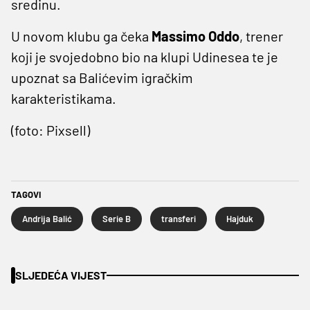
sredinu.
U novom klubu ga čeka
Massimo Oddo
, trener
koji je svojedobno bio na klupi Udinesea te je
upoznat sa Balićevim igračkim
karakteristikama.
(foto: Pixsell)
TAGOVI
Andrija Balić
Serie B
transferi
Hajduk
SLJEDEĆA VIJEST