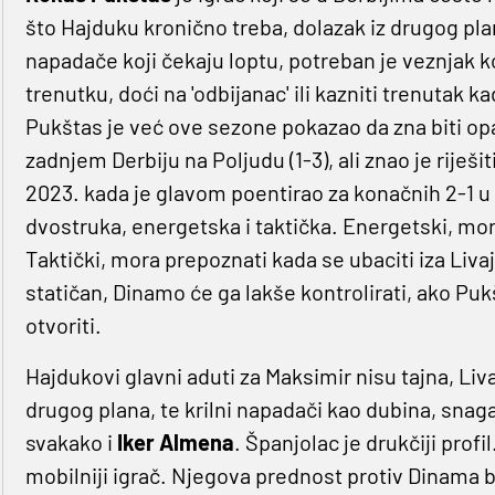
što Hajduku kronično treba, dolazak iz drugog pla
napadače koji čekaju loptu, potreban je veznjak k
trenutku, doći na 'odbijanac' ili kazniti trenutak 
Pukštas je već ove sezone pokazao da zna biti op
zadnjem Derbiju na Poljudu (1-3), ali znao je riješi
2023. kada je glavom poentirao za konačnih 2-1 u
dvostruka, energetska i taktička. Energetski, mora
Taktički, mora prepoznati kada se ubaciti iza Liv
statičan, Dinamo će ga lakše kontrolirati, ako Pu
otvoriti.
Hajdukovi glavni aduti za Maksimir nisu tajna, Liv
drugog plana, te krilni napadači kao dubina, snaga
svakako i
Iker Almena
. Španjolac je drukčiji profil
mobilniji igrač. Njegova prednost protiv Dinama b