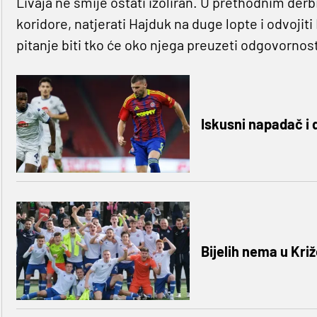
Livaja ne smije ostati izoliran. U prethodnim derb
koridore, natjerati Hajduk na duge lopte i odvojit
pitanje biti tko će oko njega preuzeti odgovornos
Iskusni napadač i d
Bijelih nema u Kri