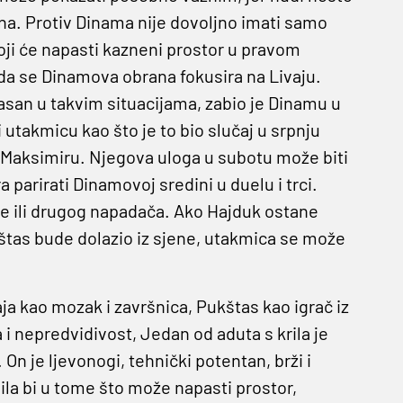
na. Protiv Dinama nije dovoljno imati samo
oji će napasti kazneni prostor u pravom
kada se Dinamova obrana fokusira na Livaju.
asan u takvim situacijama, zabio je Dinamu u
ti utakmicu kao što je to bio slučaj u srpnju
 Maksimiru. Njegova uloga u subotu može biti
 parirati Dinamovoj sredini u duelu i trci.
aje ili drugog napadača. Ako Hajduk ostane
kštas bude dolazio iz sjene, utakmica se može
aja kao mozak i završnica, Pukštas kao igrač iz
 i nepredvidivost, Jedan od aduta s krila je
. On je ljevonogi, tehnički potentan, brži i
ila bi u tome što može napasti prostor,