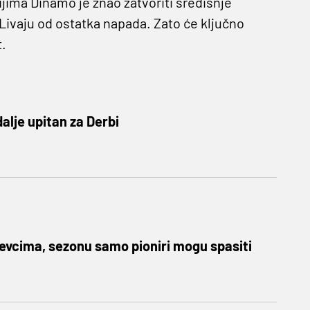
ijima Dinamo je znao zatvoriti središnje
i Livaju od ostatka napada. Zato će ključno
t.
alje upitan za Derbi
ževcima, sezonu samo pioniri mogu spasiti