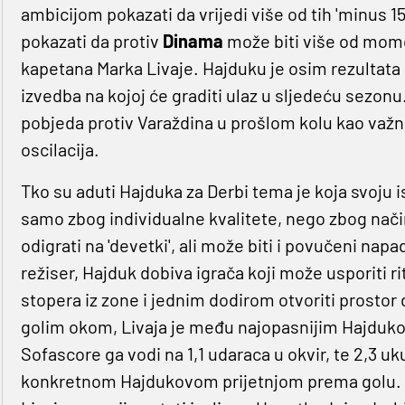
ambicijom pokazati da vrijedi više od tih 'minus 15'
pokazati da protiv
Dinama
može biti više od momč
kapetana Marka Livaje. Hajduku je osim rezultata
izvedba na kojoj će graditi ulaz u sljedeću sezonu
pobjeda protiv Varaždina u prošlom kolu kao važna
oscilacija.
Tko su aduti Hajduka za Derbi tema je koja svoju 
samo zbog individualne kvalitete, nego zbog nači
odigrati na 'devetki', ali može biti i povučeni napa
režiser, Hajduk dobiva igrača koji može usporiti ri
stopera iz zone i jednim dodirom otvoriti prostor 
golim okom, Livaja je među najopasnijim Hajduko
Sofascore ga vodi na 1,1 udaraca u okvir, te 2,3 u
konkretnom Hajdukovom prijetnjom prema golu. Ali