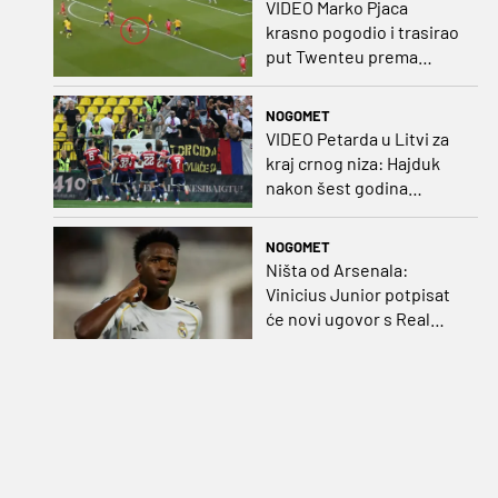
VIDEO Marko Pjaca
krasno pogodio i trasirao
put Twenteu prema
važnoj pobjedi
NOGOMET
VIDEO Petarda u Litvi za
kraj crnog niza: Hajduk
nakon šest godina
pobijedio na europskom
gostovanju
NOGOMET
Ništa od Arsenala:
Vinicius Junior potpisat
će novi ugovor s Real
Madridom