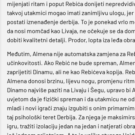
mijenjati ritam i poput Rebića donijeti nepredvidiv
takvoj utakmici mogao imati zanimljivu ulogu, jer
postati iznenađenje derbija. To je ponekad vrlo 
da nosi momčad kao Livaja, ne očekuje se da domin
dobiti kvalitetni detalji. Prodor, lopta iza leđa obr
Međutim, Almena nije automatska zamjena za Rebi
učinkovitosti. Ako Rebić ne bude spreman, Almena
zaprijetiti Dinamu, ali ne kao Rebićeva kopija. Re
Almena donosi brzinu, lijevu nogu, promjenu ritm
Dinamo najviše paziti na Livaju i Šegu, upravo bi
uvjetom da je fizički spreman i da utakmicu ne o
mladi i novi igrači znaju izgubiti s onim primarni
taj psihološki teret Derbija. Za njega je maksimir
igru, tražiti izolaciju jedan na jedan i natjerati 
još jednom prijetnjom. A to je velika stvar za Hajd