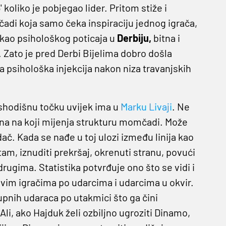
 koliko je pobjegao lider. Pritom stiže i
adi koja samo čeka inspiraciju jednog igrača,
 kao psihološkog poticaja u
Derbiju,
bitna i
. Zato je pred Derbi Bijelima dobro došla
 psihološka injekcija nakon niza travanjskih
ishodišnu točku uvijek ima u
Marku Livaji
. Ne
na na koji mijenja strukturu momčadi. Može
dač. Kada se nađe u toj ulozi između linija kao
tam, iznuditi prekršaj, okrenuti stranu, povući
drugima. Statistika potvrđuje ono što se vidi i
vim igračima po udarcima i udarcima u okvir.
kupnih udaraca po utakmici što ga čini
, ako Hajduk želi ozbiljno ugroziti Dinamo,