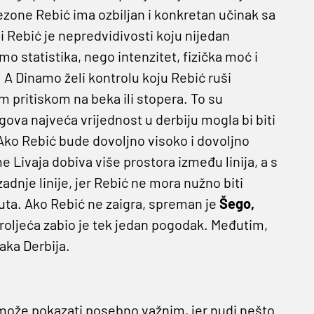
ezone Rebić ima ozbiljan i konkretan učinak sa
i Rebić je nepredvidivosti koju nijedan
mo statistika, nego intenzitet, fizička moć i
A Dinamo želi kontrolu koju Rebić ruši
 pritiskom na beka ili stopera. To su
ova najveća vrijednost u derbiju mogla bi biti
Ako Rebić bude dovoljno visoko i dovoljno
e Livaja dobiva više prostora između linija, a s
dnje linije, jer Rebić ne mora nužno biti
duta. Ako Rebić ne zaigra, spreman je
Šego,
 proljeća zabio je tek jedan pogodak. Međutim,
aka Derbija.
o može pokazati posebno važnim, jer nudi nešto