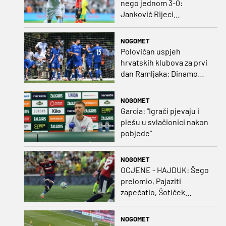
nego jednom 3-0:
Janković Rijeci
projektilom donio slavlje
protiv inferiornijeg
NOGOMET
protivnika
Polovičan uspjeh
hrvatskih klubova za prvi
dan Ramljaka: Dinamo
poražen od Juventusa,
Hajduk bolji od Bologne
NOGOMET
Garcia: "Igrači pjevaju i
plešu u svlačionici nakon
pobjede"
NOGOMET
OCJENE - HAJDUK: Šego
prelomio, Pajaziti
zapečatio, Šotiček
oduševio u predstavi
splitskih 'odlikaša'
NOGOMET