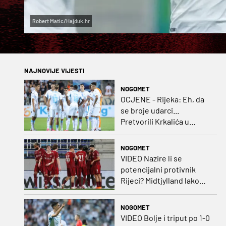
Robert Matic/Hajduk.hr
NAJNOVIJE VIJESTI
NOGOMET
OCJENE - Rijeka: Eh, da
se broje udarci...
Pretvorili Krkalića u
junaka, a izlet na uzvrat u
ozbiljan posao!
NOGOMET
VIDEO Nazire li se
potencijalni protivnik
Rijeci? Midtjylland lako
protiv Iraca za slavlje u
prvoj utakmici
NOGOMET
VIDEO Bolje i triput po 1-0