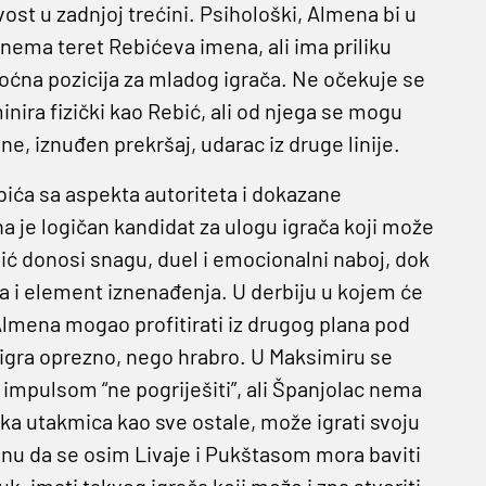
ost u zadnjoj trećini. Psihološki, Almena bi u
 nema teret Rebićeva imena, ali ima priliku
moćna pozicija za mladog igrača. Ne očekuje se
ira fizički kao Rebić, ali od njega se mogu
ane, iznuđen prekršaj, udarac iz druge linije.
ća sa aspekta autoriteta i dokazane
 je logičan kandidat za ulogu igrača koji može
bić donosi snagu, duel i emocionalni naboj, dok
a i element iznenađenja. U derbiju u kojem će
 Almena mogao profitirati iz drugog plana pod
digra oprezno, nego hrabro. U Maksimiru se
m impulsom “ne pogriješiti”, ali Španjolac nema
ska utakmica kao sve ostale, može igrati svoju
obranu da se osim Livaje i Pukštasom mora baviti
uk, imati takvog igrača koji može i zna stvoriti