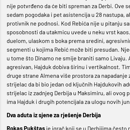
nije potvrđeno da će biti spreman za Derbi. Ove s
sedam pogodaka i pet asistencija u 28 nastupa, al
protivnik ne podnosi. Kod Rebića nije u pitanju sa
sposobnosti da utakmicu uvede u neku vrst kaos. 
duelom, ulaskom s boka prema sredini, agresivnim
segmenti u kojima Rebić može biti presudan. Njeg
u tome što Dinamo ne smije braniti samo Livaju. 
agresivan, Hajduk dobiva širinu i vertikalnost. Tim
druge strane Almena više prostora za napadanje za
strijelac da bi bio jedan od ključnih Hajdukovih a
strijelac iz zadnjeg Derbija u Maksimiru, ali ovog
ima Hajduk i drugih potencijala za ulogu novih jun
Dva aduta iz sjene za rješenje Derbija
Rokas Pukštas
je igrač koji se u Derbijima čest