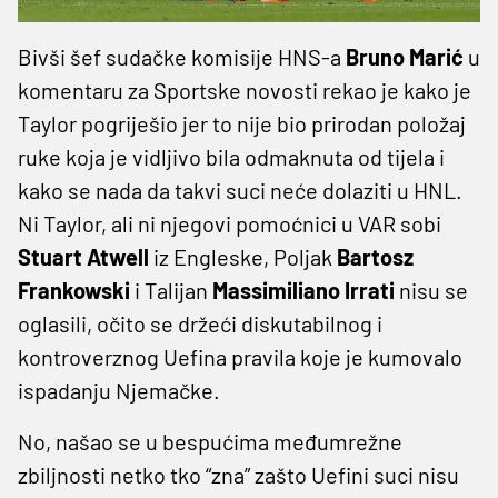
Bivši šef sudačke komisije HNS-a
Bruno Marić
u
komentaru za Sportske novosti rekao je kako je
Taylor pogriješio jer to nije bio prirodan položaj
ruke koja je vidljivo bila odmaknuta od tijela i
kako se nada da takvi suci neće dolaziti u HNL.
Ni Taylor, ali ni njegovi pomoćnici u VAR sobi
Stuart Atwell
iz Engleske, Poljak
Bartosz
Frankowski
i Talijan
Massimiliano Irrati
nisu se
oglasili, očito se držeći diskutabilnog i
kontroverznog Uefina pravila koje je kumovalo
ispadanju Njemačke.
No, našao se u bespućima međumrežne
zbiljnosti netko tko “zna” zašto Uefini suci nisu