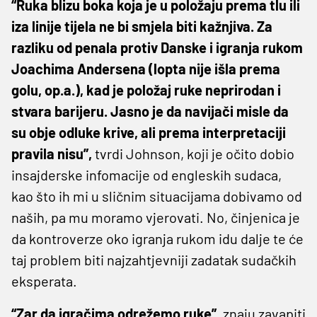
“Ruka blizu boka koja je u položaju prema tlu ili
iza linije tijela ne bi smjela biti kažnjiva. Za
razliku od penala protiv Danske i igranja rukom
Joachima Andersena (lopta nije išla prema
golu, op.a.), kad je položaj ruke neprirodan i
stvara barijeru. Jasno je da navijači misle da
su obje odluke krive, ali prema interpretaciji
pravila nisu”,
tvrdi Johnson, koji je očito dobio
insajderske infomacije od engleskih sudaca,
kao što ih mi u sličnim situacijama dobivamo od
naših, pa mu moramo vjerovati. No, činjenica je
da kontroverze oko igranja rukom idu dalje te će
taj problem biti najzahtjevniji zadatak sudačkih
eksperata.
“Zar da igračima odrežemo ruke”,
znaju zavapiti