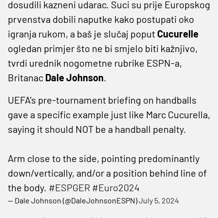
dosudili kazneni udarac. Suci su prije Europskog
prvenstva dobili naputke kako postupati oko
igranja rukom, a baš je slučaj poput
Cucurelle
ogledan primjer što ne bi smjelo biti kažnjivo,
tvrdi urednik nogometne rubrike ESPN-a,
Britanac
Dale Johnson
.
UEFA's pre-tournament briefing on handballs
gave a specific example just like Marc Cucurella,
saying it should NOT be a handball penalty.
Arm close to the side, pointing predominantly
down/vertically, and/or a position behind line of
the body.
#ESPGER
#Euro2024
— Dale Johnson (@DaleJohnsonESPN)
July 5, 2024