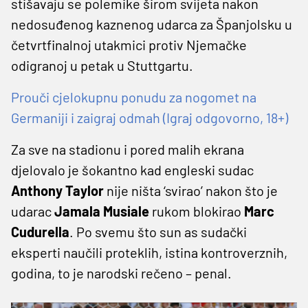
stišavaju se polemike širom svijeta nakon
nedosuđenog kaznenog udarca za Španjolsku u
četvrtfinalnoj utakmici protiv Njemačke
odigranoj u petak u Stuttgartu.
Prouči cjelokupnu ponudu za nogomet na
Germaniji i zaigraj odmah (Igraj odgovorno, 18+)
Za sve na stadionu i pored malih ekrana
djelovalo je šokantno kad engleski sudac
Anthony Taylor
nije ništa ‘svirao’ nakon što je
udarac
Jamala Musiale
rukom blokirao
Marc
Cudurella
. Po svemu što sun as sudački
eksperti naučili proteklih, istina kontroverznih,
godina, to je narodski rečeno – penal.