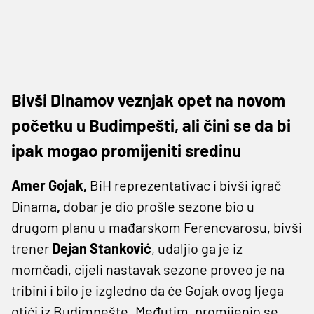
Bivši Dinamov veznjak opet na novom
početku u Budimpešti, ali čini se da bi
ipak mogao promijeniti sredinu
Amer Gojak,
BiH reprezentativac i bivši igrač
Dinama
,
dobar je dio prošle sezone bio u
drugom planu u mađarskom Ferencvarosu, bivši
trener
Dejan Stanković
, udaljio ga je iz
momčadi, cijeli nastavak sezone proveo je na
tribini i bilo je izgledno da će Gojak ovog ljega
otići iz Budimpešte. Međutim, promijenio se