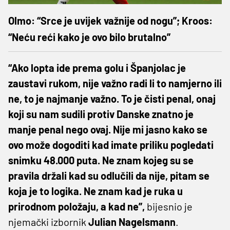
Olmo: “Srce je uvijek važnije od nogu”; Kroos:
“Neću reći kako je ovo bilo brutalno”
“Ako lopta ide prema golu i Španjolac je
zaustavi rukom, nije važno radi li to namjerno ili
ne, to je najmanje važno. To je čisti penal, onaj
koji su nam sudili protiv Danske znatno je
manje penal nego ovaj. Nije mi jasno kako se
ovo može dogoditi kad imate priliku pogledati
snimku 48.000 puta. Ne znam kojeg su se
pravila držali kad su odlučili da nije, pitam se
koja je to logika. Ne znam kad je ruka u
prirodnom položaju, a kad ne”,
bijesnio je
njemački izbornik
Julian Nagelsmann
.