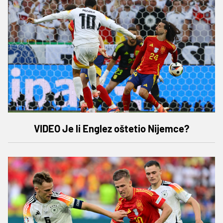
VIDEO Je li Englez oštetio Nijemce?