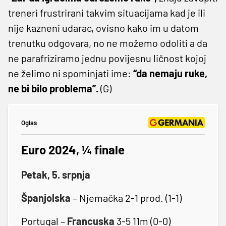
treneri frustrirani takvim situacijama kad je ili
nije kazneni udarac, ovisno kako im u datom
trenutku odgovara, no ne možemo odoliti a da
ne parafriziramo jednu povijesnu ličnost kojoj
ne želimo ni spominjati ime:
“da nemaju ruke,
ne bi bilo problema”.
(G)
Oglas
Euro 2024, ¼ finale
Petak, 5. srpnja
Španjolska
– Njemačka 2-1 prod. (1-1)
Portugal –
Francuska
3-5 11m (0-0)