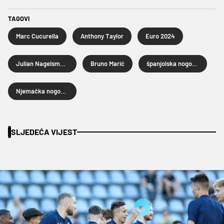
TAGOVI
Marc Cucurella
Anthony Taylor
Euro 2024
Julian Nagelsmann
Bruno Marić
španjolska nogometna reprezentacija
Njemačka nogometna reprezentacija
SLJEDEĆA VIJEST