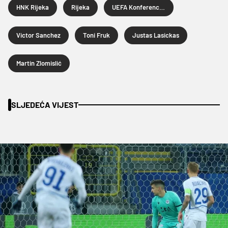
HNK Rijeka
Rijeka
UEFA Konferencijska liga
Victor Sanchez
Toni Fruk
Justas Lasickas
Martin Zlomislić
SLJEDEĆA VIJEST