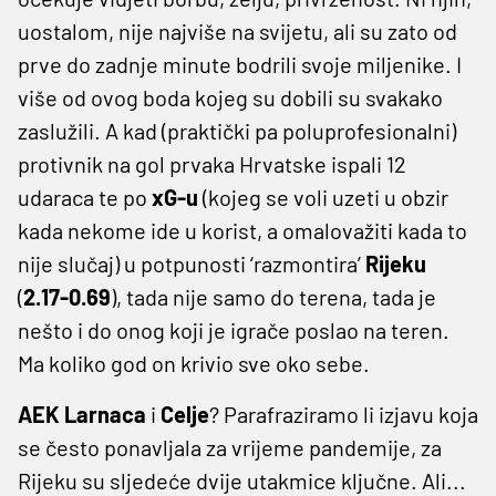
uostalom, nije najviše na svijetu, ali su zato od
prve do zadnje minute bodrili svoje miljenike. I
više od ovog boda kojeg su dobili su svakako
zaslužili. A kad (praktički pa poluprofesionalni)
protivnik na gol prvaka Hrvatske ispali 12
udaraca te po
xG-u
(kojeg se voli uzeti u obzir
kada nekome ide u korist, a omalovažiti kada to
nije slučaj) u potpunosti ‘razmontira’
Rijeku
(
2.17-0.69
), tada nije samo do terena, tada je
nešto i do onog koji je igrače poslao na teren.
Ma koliko god on krivio sve oko sebe.
AEK Larnaca
i
Celje
? Parafraziramo li izjavu koja
se često ponavljala za vrijeme pandemije, za
Rijeku su sljedeće dvije utakmice ključne. Ali...