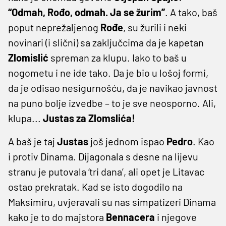
“Odmah, Rođo, odmah. Ja se žurim”
. A tako, baš
poput neprežaljenog
Rođe
, su žurili i neki
novinari (i slični) sa zaključcima da je kapetan
Zlomislić
spreman za klupu. Iako to baš u
nogometu i ne ide tako. Da je bio u lošoj formi,
da je odisao nesigurnošću, da je navikao javnost
na puno bolje izvedbe – to je sve neosporno. Ali,
klupa...
Justas za Zlomslića!
A baš je taj
Justas
još jednom ispao
Pedro
. Kao
i protiv Dinama. Dijagonala s desne na lijevu
stranu je putovala ‘tri dana’, ali opet je Litavac
ostao prekratak. Kad se isto dogodilo na
Maksimiru, uvjeravali su nas simpatizeri Dinama
kako je to do majstora
Bennacera
i njegove