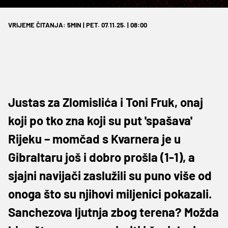
VRIJEME ČITANJA: 5MIN | PET. 07.11.25. | 08:00
Justas za Zlomislića i Toni Fruk, onaj
koji po tko zna koji su put 'spašava'
Rijeku – momčad s Kvarnera je u
Gibraltaru još i dobro prošla (1-1), a
sjajni navijači zaslužili su puno više od
onoga što su njihovi miljenici pokazali.
Sanchezova ljutnja zbog terena? Možda