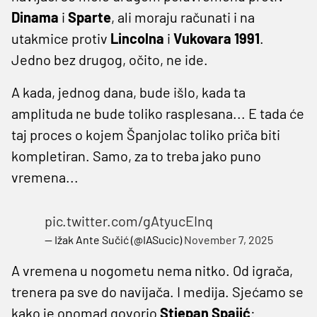
Dinama
i
Sparte
, ali moraju računati i na
utakmice protiv
Lincolna
i
Vukovara 1991
.
Jedno bez drugog, očito, ne ide.
A kada, jednog dana, bude išlo, kada ta
amplituda ne bude toliko rasplesana... E tada će
taj proces o kojem Španjolac toliko priča biti
kompletiran. Samo, za to treba jako puno
vremena...
pic.twitter.com/gAtyucEInq
— Ižak Ante Sučić (@IASucic)
November 7, 2025
A vremena u nogometu nema nitko. Od igrača,
trenera pa sve do navijača. I medija. Sjećamo se
kako je onomad govorio
Stjepan Spajić
: