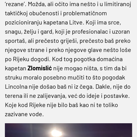
‘rezane’. Možda, ali očito ima nešto i u limitiranoj
taktičkoj obučenosti i problematičnom
pozicioniranju kapetana Litve. Koji ima srce,
snagu, želju i gard, koji je profesionalac i uzoran
sportaš, ali prečesto griješi, prečesto baš preko
njegove strane i preko njegove glave nešto loše
po Rijeku dogodi. Kod tog pogotka domaćina
kapetan
Zlomislić
nije mogao ništa, s tim da bi
struku moralo posebno mučiti to što pogodak
Lincolna nije došao baš ni iz čega. Dakle, nije do
terena ili ne zalijevanja, već do ideje i postavke.
Koje kod Rijeke nije bilo baš kao ni te toliko
zazivane vode.