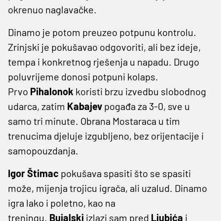
okrenuo naglavačke.
Dinamo je potom preuzeo potpunu kontrolu.
Zrinjski je pokušavao odgovoriti, ali bez ideje,
tempa i konkretnog rješenja u napadu. Drugo
poluvrijeme donosi potpuni kolaps.
Prvo
Pihalonok
koristi brzu izvedbu slobodnog
udarca, zatim
Kabajev
pogađa za 3-0, sve u
samo tri minute. Obrana Mostaraca u tim
trenucima djeluje izgubljeno, bez orijentacije i
samopouzdanja.
Igor Štimac
pokušava spasiti što se spasiti
može, mijenja trojicu igrača, ali uzalud. Dinamo
igra lako i poletno, kao na
treningu.
Bujalski
izlazi sam pred
Ljubića
i