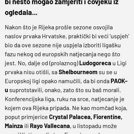
bi nešto mogao zamjeriti i čovjeku iz
ogledala...
Nakon što je Rijeka prošle sezone osvojila
naslov prvaka Hrvatske, praktički bi veći ‘uspjeh’
bio da ove sezone nije uspjela izboriti ligašku
fazu nekog od europskih natjecanja nego što
jest. No, dalje od (prolaznog)
Ludogoreca
u Ligi
prvaka nisu otišli, sa
Shelbourneom
su se u
Europskoj ligi opako namučili, da bi onda
PAOK-
u
suprotstavili, onako, zato što su baš morali.
Konferencijska liga, ruku na srce, natjecanje je
kojem ova Rijeka pripada. Ne kao momčad koja,
poput primjerice
Crystal Palacea, Fiorentine,
Mainza
ili
Rayo Vallecana
, u listopadu može