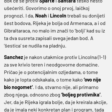
dok će se protiv
Sparte
i
Šahtara
teško nešto
ušećeriti. Govorimo o onoj prvoj, laičkoj
prognozi. I da,
Noah
i
Lincoln
trebali su donijeti
šest bodova, Rijeka je bolja od Armenaca, a i od
Gibraltaraca, no malo im znači to ‘bolji’ kad su iz
ta dva susreta zapisali svega jedan bod. A
‘šestica’ se nudila na pladnju.
Sanchez
je nakon utakmice protiv Lincolna (1-1)
za sve krivio teren i neodgovorne domaćine.
Pričao je o potencijalnim ozljedama, o tome
kako je lopta odskakala, o tome kako
‘ovo nije
bio nogomet’
. I da, stvarno nije, ali primarno
zbog njega, odnosno zbog
‘boljeg protivnika’
.
Jer, da je Rijeka igrala bolje, da je kreirala akcije,
da je imala neki konkretan plan i program, tada