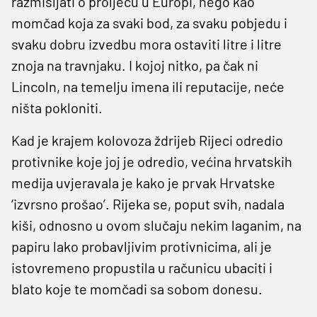
razmišljati o proljeću u Europi, nego kao
momčad koja za svaki bod, za svaku pobjedu i
svaku dobru izvedbu mora ostaviti litre i litre
znoja na travnjaku. I kojoj nitko, pa čak ni
Lincoln, na temelju imena ili reputacije, neće
ništa pokloniti.
Kad je krajem kolovoza ždrijeb Rijeci odredio
protivnike koje joj je odredio, većina hrvatskih
medija uvjeravala je kako je prvak Hrvatske
‘izvrsno prošao’. Rijeka se, poput svih, nadala
kiši, odnosno u ovom slučaju nekim laganim, na
papiru lako probavljivim protivnicima, ali je
istovremeno propustila u računicu ubaciti i
blato koje te momčadi sa sobom donesu.