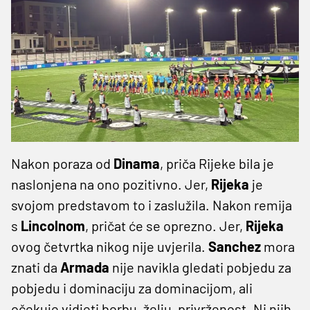
Nakon poraza od
Dinama
, priča Rijeke bila je
naslonjena na ono pozitivno. Jer,
Rijeka
je
svojom predstavom to i zaslužila. Nakon remija
s
Lincolnom
, pričat će se oprezno. Jer,
Rijeka
ovog četvrtka nikog nije uvjerila.
Sanchez
mora
znati da
Armada
nije navikla gledati pobjedu za
pobjedu i dominaciju za dominacijom, ali
očekuje vidjeti borbu, želju, privrženost. Ni njih,