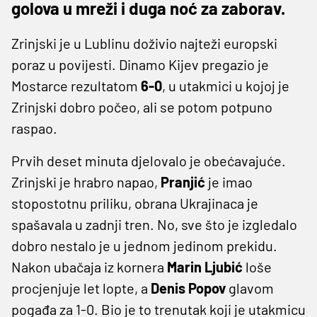
golova u mreži i duga noć za zaborav.
Zrinjski je u Lublinu doživio najteži europski
poraz u povijesti. Dinamo Kijev pregazio je
Mostarce rezultatom
6-0
, u utakmici u kojoj je
Zrinjski dobro počeo, ali se potom potpuno
raspao.
Prvih deset minuta djelovalo je obećavajuće.
Zrinjski je hrabro napao,
Pranjić
je imao
stopostotnu priliku, obrana Ukrajinaca je
spašavala u zadnji tren. No, sve što je izgledalo
dobro nestalo je u jednom jedinom prekidu.
Nakon ubačaja iz kornera
Marin Ljubić
loše
procjenjuje let lopte, a
Denis Popov
glavom
pogađa za 1-0. Bio je to trenutak koji je utakmicu