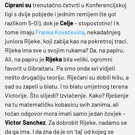
Ciprani su
trenutačno četvrti u Konferencijskoj
ligi s dvije pobjede i jednim remijem (te gol
razlikom 5-0!), dok je
Celje
– stopostotno! I k
tome imaju
Franka Kovačevića
, nekadašnjeg
juniora Rijeke, koji zabija kao na pokretnoj traci.
Rijeka ima sve u svojim rukama? Da, na papiru.
Ali, na papiru je
Rijeka
bila veliki, ogromni
favorit u Gibraltaru. Pa smo onda svi vidjeli
nešto drugačiju teoriju. Riječani su dobili kišu, a
sad su zapeli u blatu. I to blatu umjetnog terena
Victorije. Što slijedi? Izvlačenje. Kako? Rješenje
na tu matematičku kobasicu svih zanima, ali
točan odgovor mora imati samo jedan čovjek –
Victor Sanchez
. Za dobrobit Rijeke, nadamo se
da ga ima. I da zna da je on 'taj' od kojeg se