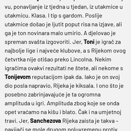
vu, ponavljanje iz tjedna u tjedan, iz utakmice u
utakmicu. Klasa. I tip s gardom. Poslije
utakmice došao je ljutit poput risa na izjave, ali
ga je ton novinara malo umirio. A djelovao je
spreman svašta izgovoriti. Jer,
Toni
je igrač za
najbolje lige i najveće klubove, a s Rijekom ovog
četvrtka nije otišao preko Lincolna. Nekim
igračima ovakvi rezultati ne štete, ali nekome s
Tonijevom
reputacijom ipak da. Iako je on svoj
dio posla napravio, Rijeka je kiksala. I ono što je
posebno zabrinjavajuće je ta ogromna
amplituda u igri. Amplituda zbog koje se onda
opet vraćamo na kišu i blato. Čak i na umjetnoj
travi. Jer,
Sanchezova
Rijeka zaista je takva –
navijači se mole drugom poluvremenu protiv