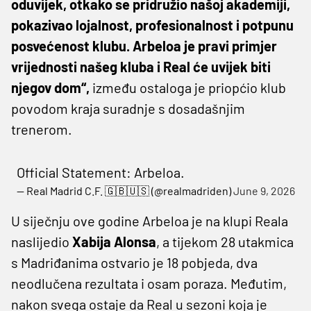
oduvijek, otkako se pridružio našoj akademiji,
pokazivao lojalnost, profesionalnost i potpunu
posvećenost klubu. Arbeloa je pravi primjer
vrijednosti našeg kluba i Real će uvijek biti
njegov dom“,
između ostaloga je priopćio klub
povodom kraja suradnje s dosadašnjim
trenerom.
Official Statement: Arbeloa.
— Real Madrid C.F. 🇬🇧🇺🇸 (@realmadriden)
June 9, 2026
U siječnju ove godine Arbeloa je na klupi Reala
naslijedio
Xabija Alonsa
, a tijekom 28 utakmica
s Madriđanima ostvario je 18 pobjeda, dva
neodlučena rezultata i osam poraza. Međutim,
nakon svega ostaje da Real u sezoni koja je