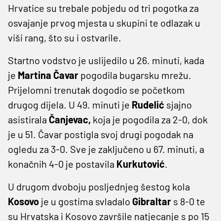
Hrvatice su trebale pobjedu od tri pogotka za
osvajanje prvog mjesta u skupini te odlazak u
viši rang, što su i ostvarile.
Startno vodstvo je uslijedilo u 26. minuti, kada
je
Martina Čavar
pogodila bugarsku mrežu.
Prijelomni trenutak dogodio se početkom
drugog dijela. U 49. minuti je
Rudelić
sjajno
asistirala
Čanjevac,
koja je pogodila za 2-0, dok
je u 51. Čavar postigla svoj drugi pogodak na
ogledu za 3-0. Sve je zaključeno u 67. minuti, a
konačnih 4-0 je postavila
Kurkutović
.
U drugom dvoboju posljednjeg šestog kola
Kosovo
je u gostima svladalo
Gibraltar
s 8-0 te
su Hrvatska i Kosovo završile natjecanje s po 15