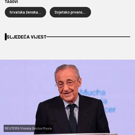
TAGOVI
hrvatska ženska nogometna reprezentacija
Svjetsko prvenstvo za nogometašice
SLJEDEĆA VIJEST
REUTERS/Violeta Santos Moura