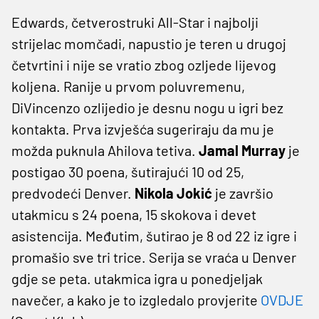
Edwards, četverostruki All-Star i najbolji
strijelac momčadi, napustio je teren u drugoj
četvrtini i nije se vratio zbog ozljede lijevog
koljena. Ranije u prvom poluvremenu,
DiVincenzo ozlijedio je desnu nogu u igri bez
kontakta. Prva izvješća sugeriraju da mu je
možda puknula Ahilova tetiva.
Jamal Murray
je
postigao 30 poena, šutirajući 10 od 25,
predvodeći Denver.
Nikola Jokić
je završio
utakmicu s 24 poena, 15 skokova i devet
asistencija. Međutim, šutirao je 8 od 22 iz igre i
promašio sve tri trice. Serija se vraća u Denver
gdje se peta. utakmica igra u ponedjeljak
navečer, a kako je to izgledalo provjerite
OVDJE