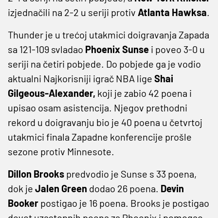
izjednačili na 2-2 u seriji protiv
Atlanta Hawksa
.
Thunder je u trećoj utakmici doigravanja Zapada
sa 121-109 svladao
Phoenix Sunse
i poveo 3-0 u
seriji na četiri pobjede. Do pobjede ga je vodio
aktualni Najkorisniji igrač NBA lige
Shai
Gilgeous-Alexander,
koji je zabio 42 poena i
upisao osam asistencija. Njegov prethodni
rekord u doigravanju bio je 40 poena u četvrtoj
utakmici finala Zapadne konferencije prošle
sezone protiv Minnesote.
Dillon Brooks
predvodio je Sunse s 33 poena,
dok je
Jalen Green
dodao 26 poena.
Devin
Booker
postigao je 16 poena. Brooks je postigao
devet uzastopnih poena za Phoenix i pomogao