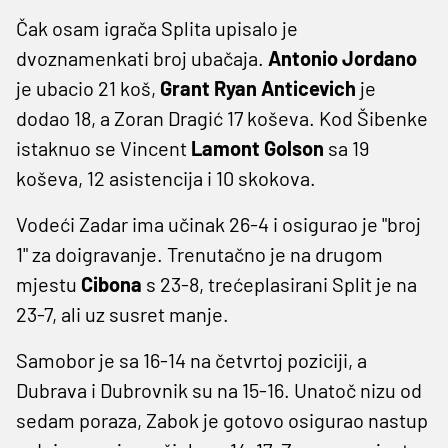
Čak osam igrača Splita upisalo je
dvoznamenkati broj ubačaja.
Antonio Jordano
je ubacio 21 koš,
Grant Ryan Anticevich
je
dodao 18, a Zoran Dragić 17 koševa. Kod Šibenke
istaknuo se Vincent
Lamont Golson
sa 19
koševa, 12 asistencija i 10 skokova.
Vodeći Zadar ima učinak 26-4 i osigurao je "broj
1" za doigravanje. Trenutačno je na drugom
mjestu
Cibona
s 23-8, trećeplasirani Split je na
23-7, ali uz susret manje.
Samobor je sa 16-14 na četvrtoj poziciji, a
Dubrava i Dubrovnik su na 15-16. Unatoč nizu od
sedam poraza, Zabok je gotovo osigurao nastup