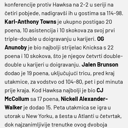
konferencije protiv Hawksa na 2-2 u seriji na
četiri pobjede, nadigravši ih u gostima sa 114-98.
Karl-Anthony Towns
je ukupno postigao 20
poena, 10 asistencija i 10 skokova za svoj prvi
triple-double u doigravanju u karijeri.
OG
Anunoby
je bio najbolji strijelac Knicksa s 22
poena i 10 skokova, što je njegov četvrti double-
double u karijeri u doigravanju.
Jalen Brunson
dodao je 19 poena, uključujući tricu, pred kraj
utakmice, za vodstvo od 104-80, pet i pol minuta
prije kraja. Kod Hawksa najbolji je bio
CJ
McCollum
sa 17 poena,
Nickell Alexander-
Walker
je dodao 15. Peta utakmica se igra u
utorak u New Yorku, a šesta u Atlanti u četvrtak,
dok najzanimljivije trenutke ovog dvoboja