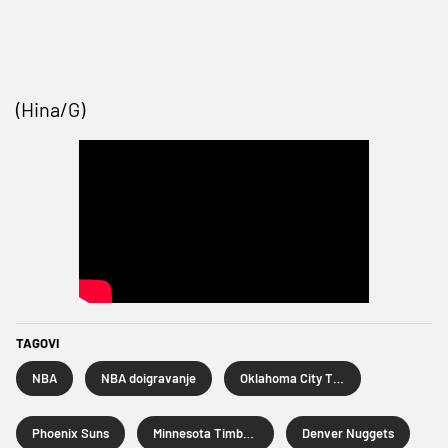
(Hina/G)
TAGOVI
NBA
NBA doigravanje
Oklahoma City Thunder
Phoenix Suns
Minnesota Timberwolves
Denver Nuggets