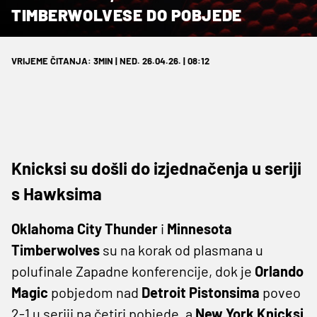
TIMBERWOLVESE DO POBJEDE
VRIJEME ČITANJA: 3MIN | NED. 26.04.26. | 08:12
Knicksi su došli do izjednačenja u seriji
s Hawksima
Oklahoma City Thunder
i
Minnesota
Timberwolves
su na korak od plasmana u
polufinale Zapadne konferencije, dok je
Orlando
Magic
pobjedom nad
Detroit Pistonsima
poveo
2-1 u seriji na četiri pobjede, a
New York Knicksi