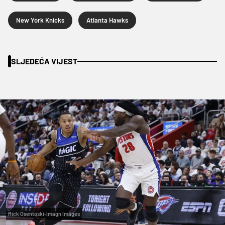
New York Knicks
Atlanta Hawks
SLJEDEĆA VIJEST
Rick Osentoski-Imagn Images