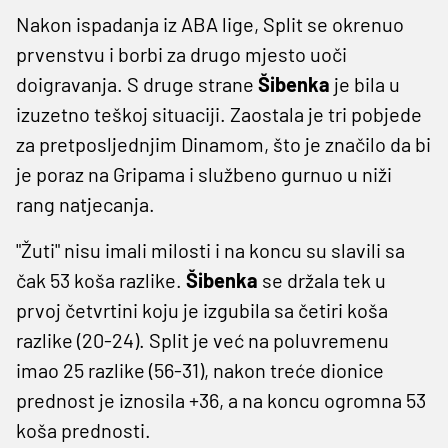
Nakon ispadanja iz ABA lige, Split se okrenuo
prvenstvu i borbi za drugo mjesto uoči
doigravanja. S druge strane
Šibenka
je bila u
izuzetno teškoj situaciji. Zaostala je tri pobjede
za pretposljednjim Dinamom, što je značilo da bi
je poraz na Gripama i službeno gurnuo u niži
rang natjecanja.
"Žuti" nisu imali milosti i na koncu su slavili sa
čak 53 koša razlike.
Šibenka
se držala tek u
prvoj četvrtini koju je izgubila sa četiri koša
razlike (20-24). Split je već na poluvremenu
imao 25 razlike (56-31), nakon treće dionice
prednost je iznosila +36, a na koncu ogromna 53
koša prednosti.