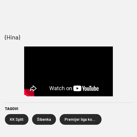
(Hina)
TAGOVI
KK Split
Šibenka
Premijer liga košarkaša