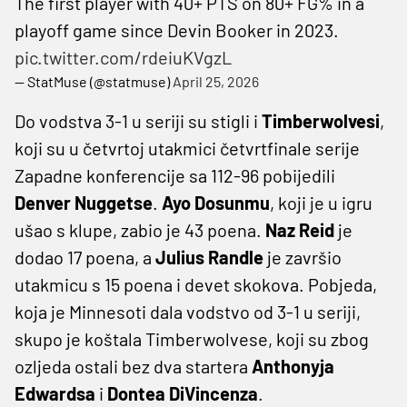
The first player with 40+ PTS on 80+ FG% in a
playoff game since Devin Booker in 2023.
pic.twitter.com/rdeiuKVgzL
— StatMuse (@statmuse)
April 25, 2026
Do vodstva 3-1 u seriji su stigli i
Timberwolvesi
,
koji su u četvrtoj utakmici četvrtfinale serije
Zapadne konferencije sa 112-96 pobijedili
Denver Nuggetse
.
Ayo Dosunmu
, koji je u igru
ušao s klupe, zabio je 43 poena.
Naz Reid
je
dodao 17 poena, a
Julius Randle
je završio
utakmicu s 15 poena i devet skokova. Pobjeda,
koja je Minnesoti dala vodstvo od 3-1 u seriji,
skupo je koštala Timberwolvese, koji su zbog
ozljeda ostali bez dva startera
Anthonyja
Edwardsa
i
Dontea DiVincenza
.