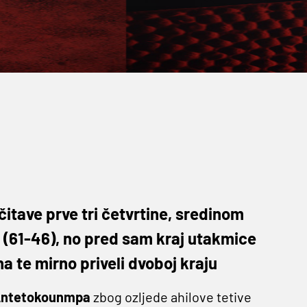
 čitave prve tri četvrtine, sredinom
ke (61-46), no pred sam kraj utakmice
a te mirno priveli dvoboj kraju
 Antetokounmpa
zbog ozljede ahilove tetive