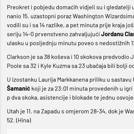
Preokret i pobjedu domaćih vidjeli su i gledatelji 
nanio 15. uzastopni poraz Washington Wizardsima s
vodili su i sa 14 razlike, a pet minuta prije kraja jo
seriju 14-0 prvenstveno zahvaljujući
Jordanu Cla
ulasku u posljednju minutu poveo s nedostižnih 1
Clarkson je sa 38 koševa i 10 skokova predvodio J
Poole sa 32 i Kyle Kuzma sa 23 ubačaja bili bolji 
U izostanku Laurija Markkanena priliku u sastavu U
Šamanić
koji je za 23:01 minuta provedenih u igri 
p dva skoka, asistencije i blokade te jednu osvoje
Utah je 11. na Zapadu s omjerom 28-34, dok je Wash
52. (Hina)