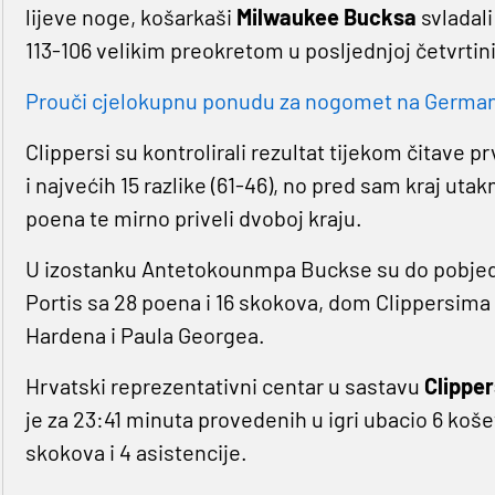
lijeve noge, košarkaši
Milwaukee Bucksa
svladal
113-106 velikim preokretom u posljednjoj četvrtini
Prouči cjelokupnu ponudu za nogomet na Germaniji
Clippersi su kontrolirali rezultat tijekom čitave pr
i najvećih 15 razlike (61-46), no pred sam kraj uta
poena te mirno priveli dvoboj kraju.
U izostanku Antetokounmpa Buckse su do pobjed
Portis sa 28 poena i 16 skokova, dom Clippersima
Hardena i Paula Georgea.
Hrvatski reprezentativni centar u sastavu
Clipper
je za 23:41 minuta provedenih u igri ubacio 6 koše
skokova i 4 asistencije.