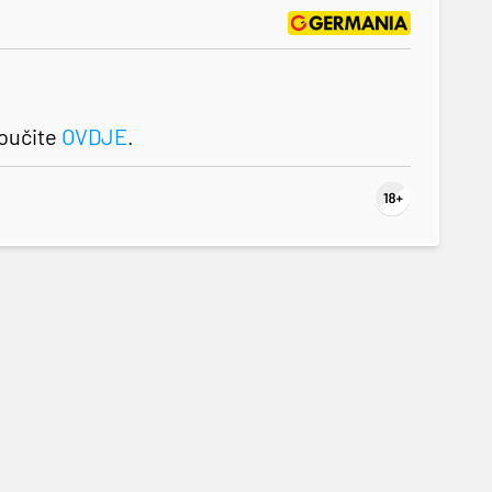
roučite
OVDJE
.