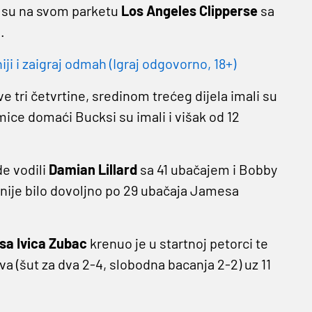
i su na svom parketu
Los Angeles Clipperse
sa
.
 i zaigraj odmah (Igraj odgovorno, 18+)
ve tri četvrtine, sredinom trećeg dijela imali su
kmice domaći Bucksi su imali i višak od 12
e vodili
Damian Lillard
sa 41 ubačajem i Bobby
 nije bilo dovoljno po 29 ubačaja Jamesa
sa Ivica Zubac
krenuo je u startnoj petorci te
va (šut za dva 2-4, slobodna bacanja 2-2) uz 11