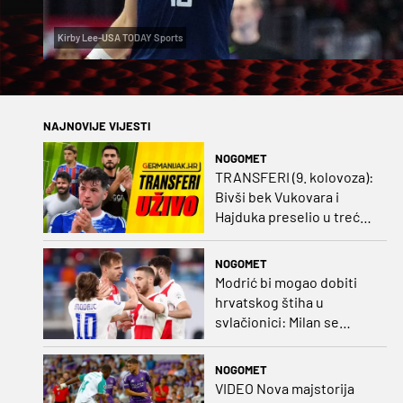
Kirby Lee-USA TODAY Sports
NAJNOVIJE VIJESTI
NOGOMET
TRANSFERI (9. kolovoza):
Bivši bek Vukovara i
Hajduka preselio u treću
ligu, đakovački 'sin vjetra'
napustio Kirgistan
NOGOMET
Modrić bi mogao dobiti
hrvatskog štiha u
svlačionici: Milan se
raspituje za usluge
Vatrenog!
NOGOMET
VIDEO Nova majstorija