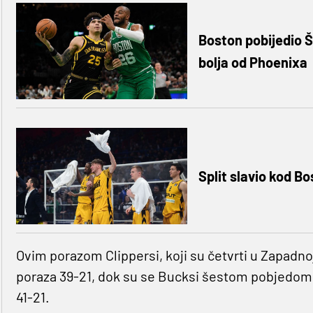
Boston pobijedio Š
bolja od Phoenixa
Split slavio kod B
Ovim porazom Clippersi, koji su četvrti u Zapadnoj
poraza 39-21, dok su se Bucksi šestom pobjedom 
41-21.