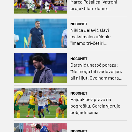
Marca Pašalića: Vatreni
projektilom donio
vodstvo pa igru napustio
zbog ozljede
NOGOMET
Nikica Jelavić slavi
maksimalan učinak:
"Imamo tri-četiri
senatora koji vode naš
vrtić"
NOGOMET
Carević unatoč porazu:
"Ne mogu biti zadovoljan,
ali ni ljut. Ovo nam mora
biti putokaz"
NOGOMET
Hajduk bez prava na
pogrešku, Garcia vjeruje
pobjednicima
NOGOMET