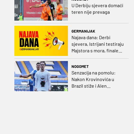
U Derbiju sjevera domaći
teren nije prevaga
GERMANIJAK
Najava dana: Derbi
sjevera, Istrijani testiraju
Majstora s mora, finale
Ramljaka Dinamo - Ajax,
mladi rukometaši protiv
NOGOMET
Francuza
Senzacija na pomolu:
Nakon Krovinovića u
Brazil stiže i Alen
Halilović!?