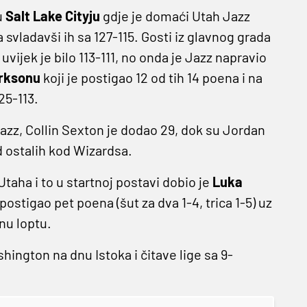
u
Salt Lake Cityju
gdje je domaći Utah Jazz
vladavši ih sa 127-115. Gosti iz glavnog grada
š uvijek je bilo 113-111, no onda je Jazz napravio
rksonu
koji je postigao 12 od tih 14 poena i na
25-113.
azz, Collin Sexton je dodao 29, dok su Jordan
od ostalih kod Wizardsa.
taha i to u startnoj postavi dobio je
Luka
postigao pet poena (šut za dva 1-4, trica 1-5) uz
nu loptu.
ington na dnu Istoka i čitave lige sa 9-