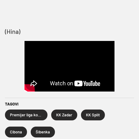
(Hina)
TAGOVI
Premijer liga košarkaša
KK Zadar
KK Split
Cibona
Šibenka