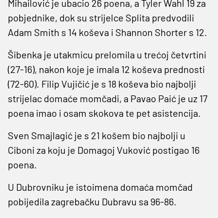
Mihailović je ubacio 26 poena, a Tyler Wahl 19 za
pobjednike, dok su strijelce Splita predvodili
Adam Smith s 14 koševa i Shannon Shorter s 12.
Šibenka je utakmicu prelomila u trećoj četvrtini
(27-16), nakon koje je imala 12 koševa prednosti
(72-60). Filip Vujičić je s 18 koševa bio najbolji
strijelac domaće momčadi, a Pavao Paić je uz 17
poena imao i osam skokova te pet asistencija.
Sven Smajlagić je s 21 košem bio najbolji u
Ciboni za koju je Domagoj Vuković postigao 16
poena.
U Dubrovniku je istoimena domaća momčad
pobijedila zagrebačku Dubravu sa 96-86.