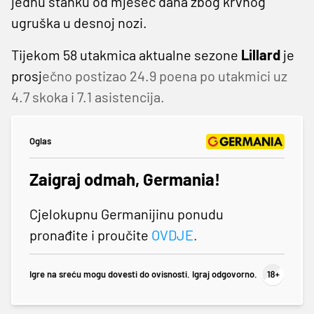
jednu stanku od mjesec dana zbog krvnog
ugruška u desnoj nozi.
Tijekom 58 utakmica aktualne sezone
Lillard
je
prosj
ečno postizao 24.9 poena po utakmici uz
4.7 skoka i 7.1 asistencija.
Oglas
Zaigraj odmah, Germania!
Cjelokupnu Germanijinu ponudu
pronađite i proučite
OVDJE
.
Igre na sreću mogu dovesti do ovisnosti. Igraj odgovorno.