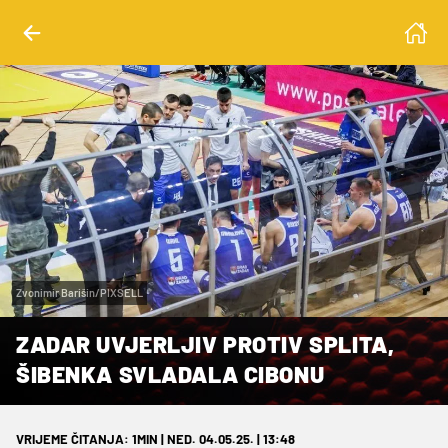
Zvonimir Barišin/PIXSELL
ZADAR UVJERLJIV PROTIV SPLITA,
ŠIBENKA SVLADALA CIBONU
VRIJEME ČITANJA: 1MIN | NED. 04.05.25. | 13:48