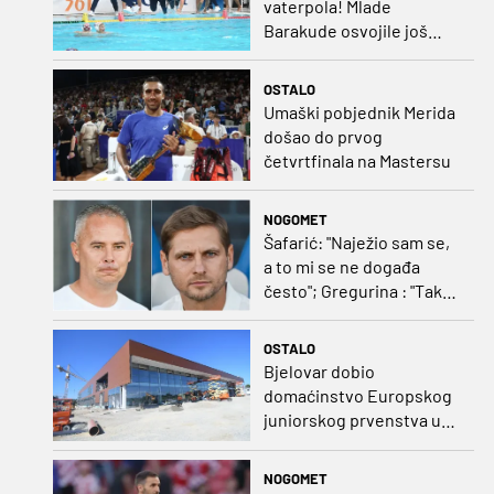
vaterpola! Mlade
Barakude osvojile još
jedan naslov svjetskih
prvaka!
OSTALO
Umaški pobjednik Merida
došao do prvog
četvrtfinala na Mastersu
NOGOMET
Šafarić: "Naježio sam se,
a to mi se ne događa
često"; Gregurina : "Tako
izgleda momčad koja je
duže na okupu"
OSTALO
Bjelovar dobio
domaćinstvo Europskog
juniorskog prvenstva u
plivanju 2027.
NOGOMET