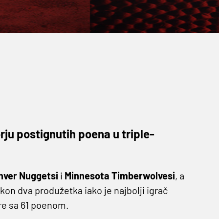
orju postignutih poena u triple-
nver Nuggetsi
i
Minnesota Timberwolvesi
, a
akon dva produžetka iako je najbolji igrač
re sa 61 poenom.