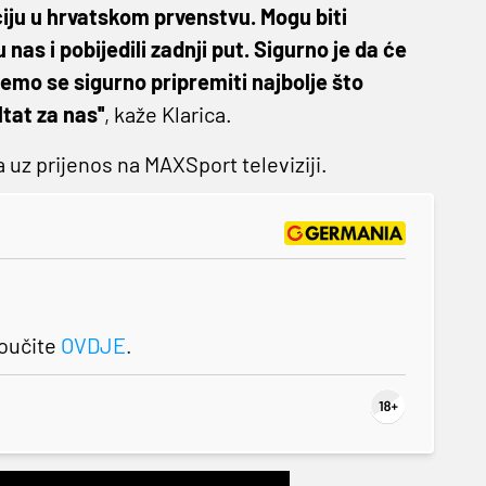
ciju u hrvatskom prvenstvu. Mogu biti
s i pobijedili zadnji put. Sigurno je da će
 ćemo se sigurno pripremiti najbolje što
tat za nas''
, kaže Klarica.
 uz prijenos na MAXSport televiziji.
roučite
OVDJE
.