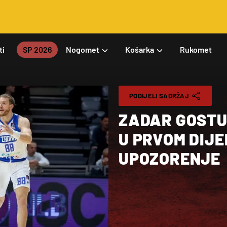
ti
SP 2026
Nogomet
Košarka
Rukomet
PODIJELI SADRŽAJ
ZADAR GOSTU
U PRVOM DIJE
UPOZORENJE