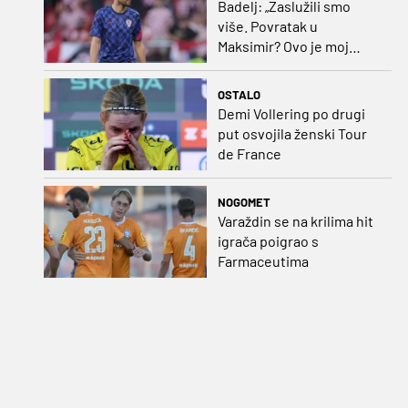
Badelj: „Zaslužili smo
više. Povratak u
Maksimir? Ovo je moj
dom“
OSTALO
Demi Vollering po drugi
put osvojila ženski Tour
de France
NOGOMET
Varaždin se na krilima hit
igrača poigrao s
Farmaceutima