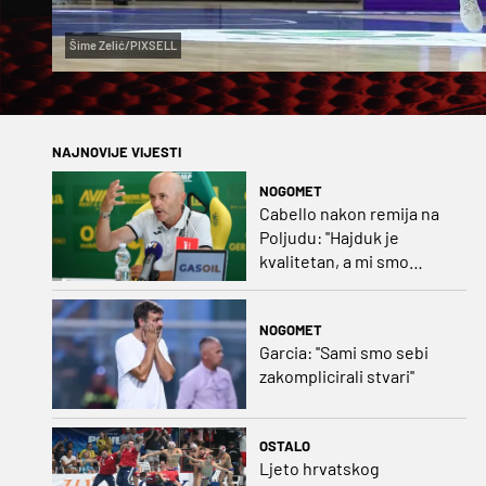
Šime Zelić/PIXSELL
NAJNOVIJE VIJESTI
NOGOMET
Cabello nakon remija na
Poljudu: ''Hajduk je
kvalitetan, a mi smo
uspjeli odgovoriti''
NOGOMET
Garcia: ''Sami smo sebi
zakomplicirali stvari''
OSTALO
Ljeto hrvatskog