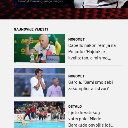
Isaiah J. Downing-Imagn Images
NAJNOVIJE VIJESTI
NOGOMET
Cabello nakon remija na
Poljudu: ''Hajduk je
kvalitetan, a mi smo
uspjeli odgovoriti''
NOGOMET
Garcia: ''Sami smo sebi
zakomplicirali stvari''
OSTALO
Ljeto hrvatskog
vaterpola! Mlade
Barakude osvojile još