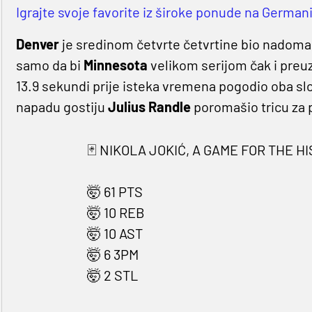
Igrajte svoje favorite iz široke ponude na Germanij
Denver
je sredinom četvrte četvrtine bio nadomak 
samo da bi
Minnesota
velikom serijom čak i preuz
13.9 sekundi prije isteka vremena pogodio oba slo
napadu gostiju
Julius Randle
poromašio tricu za 
🃏 NIKOLA JOKIĆ, A GAME FOR THE H
🤯 61 PTS
🤯 10 REB
🤯 10 AST
🤯 6 3PM
🤯 2 STL