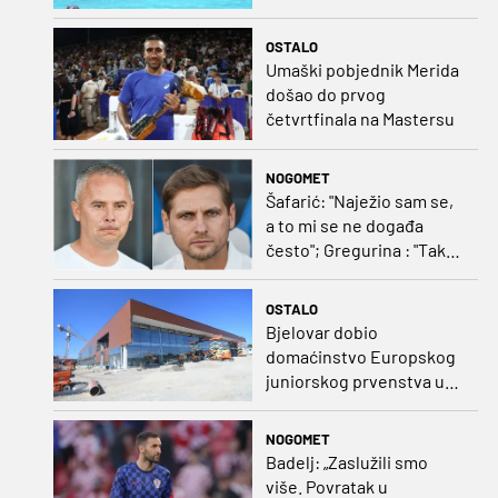
jedan naslov svjetskih
prvaka!
OSTALO
Umaški pobjednik Merida
došao do prvog
četvrtfinala na Mastersu
NOGOMET
Šafarić: "Naježio sam se,
a to mi se ne događa
često"; Gregurina : "Tako
izgleda momčad koja je
duže na okupu"
OSTALO
Bjelovar dobio
domaćinstvo Europskog
juniorskog prvenstva u
plivanju 2027.
NOGOMET
Badelj: „Zaslužili smo
više. Povratak u