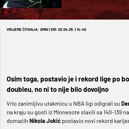
VRIJEME ČITANJA: 2MIN | SRI. 02.04.25. | 14:40
Osim toga, postavio je i rekord lige po b
doubleu, no ni to nije bilo dovoljno
Vrlo zanimljivu utakmicu u NBA ligi odigrali su
De
na kraju su gosti iz Minnesote slavili sa 140-139 n
domaćih
Nikola Jokić
postavio novi rekord karije