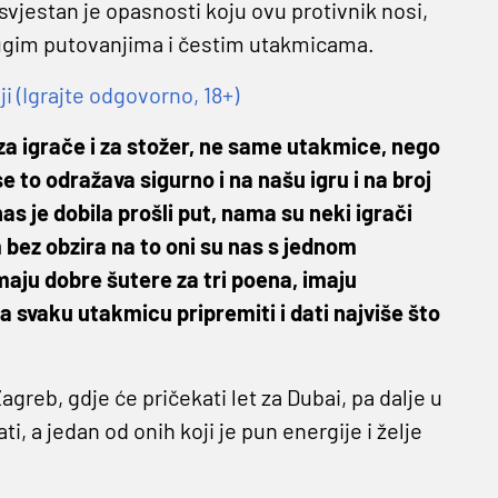
svjestan je opasnosti koju ovu protivnik nosi,
dugim putovanjima i čestim utakmicama.
i (Igrajte odgovorno, 18+)
i za igrače i za stožer, ne same utakmice, nego
e to odražava sigurno i na našu igru i na broj
nas je dobila prošli put, nama su neki igrači
m bez obzira na to oni su nas s jednom
maju dobre šutere za tri poena, imaju
a svaku utakmicu pripremiti i dati najviše što
reb, gdje će pričekati let za Dubai, pa dalje u
i, a jedan od onih koji je pun energije i želje