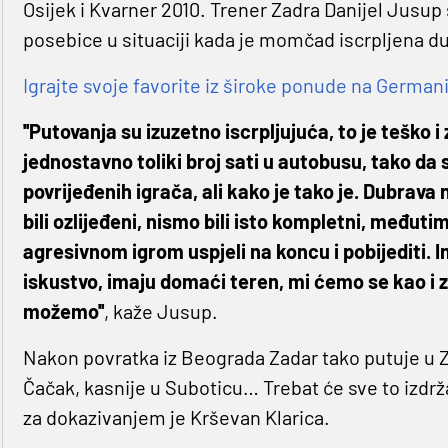
Osijek i Kvarner 2010. Trener Zadra Danijel Jusup 
posebice u situaciji kada je momčad iscrpljena 
Igrajte svoje favorite iz široke ponude na Germanij
''Putovanja su izuzetno iscrpljujuća, to je teško 
jednostavno toliki broj sati u autobusu, tako da s
povrijeđenih igrača, ali kako je tako je. Dubrava 
bili ozlijeđeni, nismo bili isto kompletni, međuti
agresivnom igrom uspjeli na koncu i pobijediti. I
iskustvo, imaju domaći teren, mi ćemo se kao i z
možemo''
, kaže Jusup.
Nakon povratka iz Beograda Zadar tako putuje u Zag
Čačak, kasnije u Suboticu… Trebat će sve to izdržat
za dokazivanjem je Krševan Klarica.