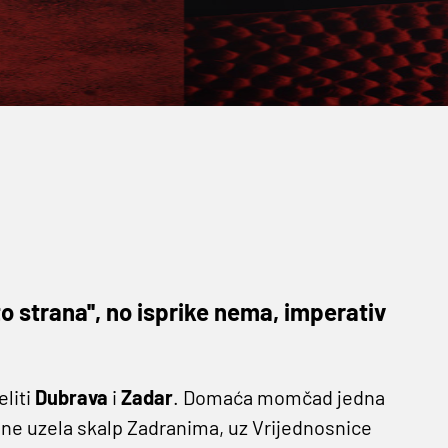
o strana'', no isprike nema, imperativ
eliti
Dubrava
i
Zadar
. Domaća momčad jedna
dine uzela skalp Zadranima, uz Vrijednosnice