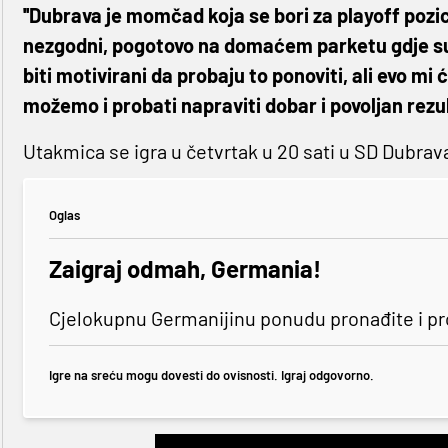
''Dubrava je momčad koja se bori za playoff pozi
nezgodni, pogotovo na domaćem parketu gdje su na
biti motivirani da probaju to ponoviti, ali evo mi
možemo i probati napraviti dobar i povoljan rezul
Utakmica se igra u četvrtak u 20 sati u SD Dubrava
Oglas
Zaigraj odmah, Germania!
Cjelokupnu Germanijinu ponudu pronađite i p
Igre na sreću mogu dovesti do ovisnosti. Igraj odgovorno.