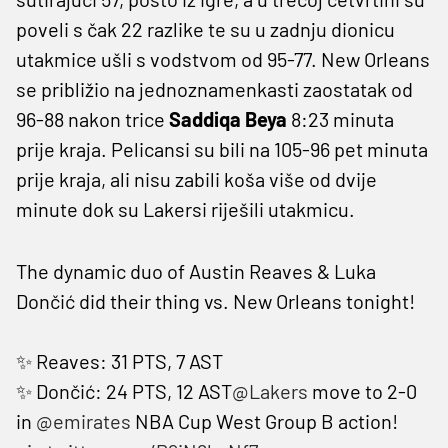
poveli s čak 22 razlike te su u zadnju dionicu
utakmice ušli s vodstvom od 95-77. New Orleans
se približio na jednoznamenkasti zaostatak od
96-88 nakon trice
Saddiqa Beya
8:23 minuta
prije kraja. Pelicansi su bili na 105-96 pet minuta
prije kraja, ali nisu zabili koša više od dvije
minute dok su Lakersi riješili utakmicu.
The dynamic duo of Austin Reaves & Luka
Dončić did their thing vs. New Orleans tonight!
✨ Reaves: 31 PTS, 7 AST
✨ Dončić: 24 PTS, 12 AST
@Lakers
move to 2-0
in
@emirates
NBA Cup West Group B action!