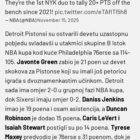
They're the 1st NYK duo to tally 20+ PTS off the
bench since 2021!
pic.twitter.com/eTAflTl5h8
— NBA (@NBA)
November 15, 2025
Detroit Pistonsi su ostvarili devetu uzastopnu
pobjedu svladavši u utakmici skupine B Istok
NBA kupa kod kuće Philadelphia 76erse sa 114-
105.
Javonte Green
zabio je 21 poen uz devet
skokova za Pistonse koji su imali još petoricu
igrača s dvoznamenkastim učinkom. Detroit
sada ima omjer 2-0 u grupnoj fazi NBA kupa,
dok Sixersi imaju omjer 0-2.
Daniss Jenkins
imao je 19 poena i osam asistencija, a
Duncan
Robinson
je dodao 15 poena
. Caris LeVert i
Isaiah Stewart
postigli su po 14 poena.
Tyrese
Maxey
predvodio je 76erse s 31 poenom, dok je