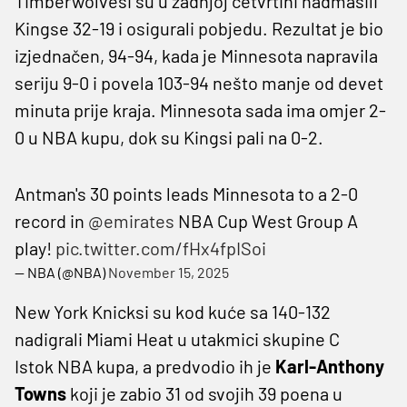
Timberwolvesi su u zadnjoj četvrtini nadmašili
Kingse 32-19 i osigurali pobjedu. Rezultat je bio
izjednačen, 94-94, kada je Minnesota napravila
seriju 9-0 i povela 103-94 nešto manje od devet
minuta prije kraja. Minnesota sada ima omjer 2-
0 u NBA kupu, dok su Kingsi pali na 0-2.
Antman's 30 points leads Minnesota to a 2-0
record in
@emirates
NBA Cup West Group A
play!
pic.twitter.com/fHx4fpISoi
— NBA (@NBA)
November 15, 2025
New York Knicksi su kod kuće sa 140-132
nadigrali Miami Heat u utakmici skupine C
Istok NBA kupa, a predvodio ih je
Karl-Anthony
Towns
koji je zabio 31 od svojih 39 poena u