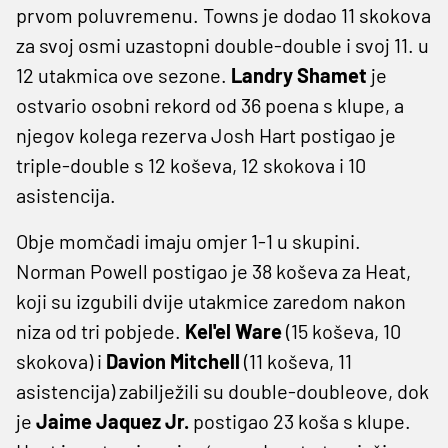
prvom poluvremenu. Towns je dodao 11 skokova
za svoj osmi uzastopni double-double i svoj 11. u
12 utakmica ove sezone.
Landry Shamet
je
ostvario osobni rekord od 36 poena s klupe, a
njegov kolega rezerva Josh Hart postigao je
triple-double s 12 koševa, 12 skokova i 10
asistencija.
Obje momčadi imaju omjer 1-1 u skupini.
Norman Powell postigao je 38 koševa za Heat,
koji su izgubili dvije utakmice zaredom nakon
niza od tri pobjede.
Kel'el Ware
(15 koševa, 10
skokova) i
Davion Mitchell
(11 koševa, 11
asistencija) zabilježili su double-doubleove, dok
je
Jaime Jaquez Jr.
postigao 23 koša s klupe.