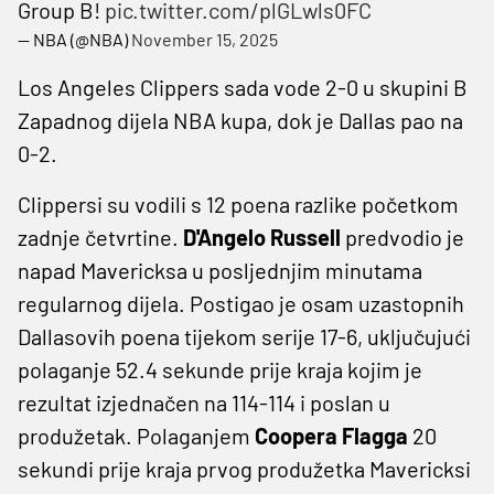
Group B!
pic.twitter.com/plGLwls0FC
— NBA (@NBA)
November 15, 2025
Los Angeles Clippers sada vode 2-0 u skupini B
Zapadnog dijela NBA kupa, dok je Dallas pao na
0-2.
Clippersi su vodili s 12 poena razlike početkom
zadnje četvrtine.
D'Angelo Russell
predvodio je
napad Mavericksa u posljednjim minutama
regularnog dijela. Postigao je osam uzastopnih
Dallasovih poena tijekom serije 17-6, uključujući
polaganje 52.4 sekunde prije kraja kojim je
rezultat izjednačen na 114-114 i poslan u
produžetak. Polaganjem
Coopera Flagga
20
sekundi prije kraja prvog produžetka Mavericksi