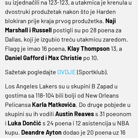
su izjednačili na 123-123, a utakmica je krenula u
dvostruki produžetak nakon što je Harden
blokiran prije kraja prvog produžetka.
Naji
Marshall i Russell
postigli su po 28 poena za
Dallas, koji je izgubio treću utakmicu zaredom.
Flagg je imao 16 poena,
Klay Thompson
13, a
Daniel Gafford i Max Christie
po 10.
Sažetak pogledajte
OVDJE
(Sportklub).
Los Angeles Lakers su u skupini B Zapad u
gostima sa 118-104 bili bolji od New Orleans
Pelicansa
Karla Matkovića
. Do druge pobjede u
skupini su ih vodili
Austin Reaves
s 31 poeonom
i
Luka Dončić
s 24 poena i 12 asistencija u NBA
kupu.
Deandre Ayton
dodao je 20 poena uz 16