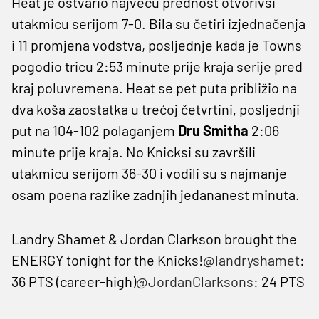
Heat je ostvario najveću prednost otvorivši
utakmicu serijom 7-0. Bila su četiri izjednačenja
i 11 promjena vodstva, posljednje kada je Towns
pogodio tricu 2:53 minute prije kraja serije pred
kraj poluvremena. Heat se pet puta približio na
dva koša zaostatka u trećoj četvrtini, posljednji
put na 104-102 polaganjem
Dru Smitha
2:06
minute prije kraja. No Knicksi su završili
utakmicu serijom 36-30 i vodili su s najmanje
osam poena razlike zadnjih jedananest minuta.
Landry Shamet & Jordan Clarkson brought the
ENERGY tonight for the Knicks!
@landryshamet
:
36 PTS (career-high)
@JordanClarksons
: 24 PTS