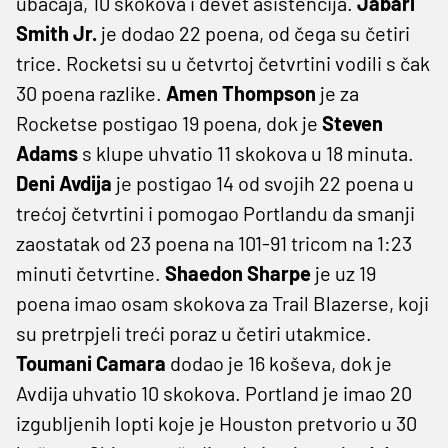
ubačaja, 10 skokova i devet asistencija.
Jabari
Smith Jr.
je dodao 22 poena, od čega su četiri
trice. Rocketsi su u četvrtoj četvrtini vodili s čak
30 poena razlike.
Amen Thompson
je za
Rocketse postigao 19 poena, dok je
Steven
Adams
s klupe uhvatio 11 skokova u 18 minuta.
Deni Avdija
je postigao 14 od svojih 22 poena u
trećoj četvrtini i pomogao Portlandu da smanji
zaostatak od 23 poena na 101-91 tricom na 1:23
minuti četvrtine.
Shaedon Sharpe
je uz 19
poena imao osam skokova za Trail Blazerse, koji
su pretrpjeli treći poraz u četiri utakmice.
Toumani Camara
dodao je 16 koševa, dok je
Avdija uhvatio 10 skokova. Portland je imao 20
izgubljenih lopti koje je Houston pretvorio u 30