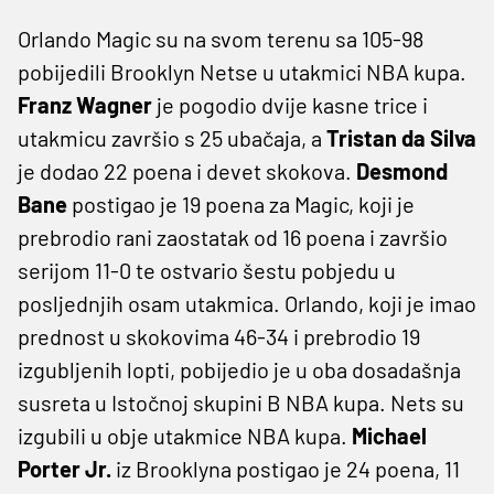
Orlando Magic su na svom terenu sa 105-98
pobijedili Brooklyn Netse u utakmici NBA kupa.
Franz Wagner
je pogodio dvije kasne trice i
utakmicu završio s 25 ubačaja, a
Tristan da Silva
je dodao 22 poena i devet skokova.
Desmond
Bane
postigao je 19 poena za Magic, koji je
prebrodio rani zaostatak od 16 poena i završio
serijom 11-0 te ostvario šestu pobjedu u
posljednjih osam utakmica. Orlando, koji je imao
prednost u skokovima 46-34 i prebrodio 19
izgubljenih lopti, pobijedio je u oba dosadašnja
susreta u Istočnoj skupini B NBA kupa. Nets su
izgubili u obje utakmice NBA kupa.
Michael
Porter Jr.
iz Brooklyna postigao je 24 poena, 11