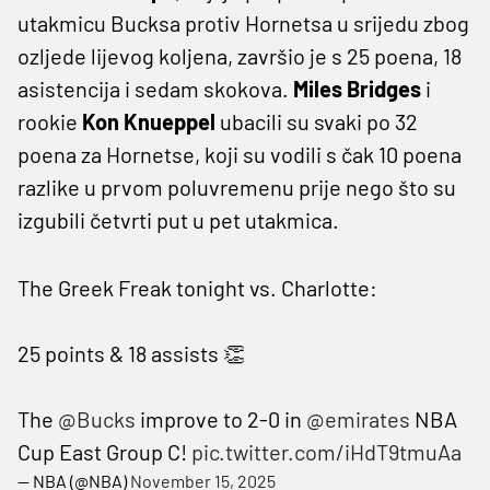
utakmicu Bucksa protiv Hornetsa u srijedu zbog
ozljede lijevog koljena, završio je s 25 poena, 18
asistencija i sedam skokova.
Miles Bridges
i
rookie
Kon Knueppel
ubacili su svaki po 32
poena za Hornetse, koji su vodili s čak 10 poena
razlike u prvom poluvremenu prije nego što su
izgubili četvrti put u pet utakmica.
The Greek Freak tonight vs. Charlotte:
25 points & 18 assists 👏
The
@Bucks
improve to 2-0 in
@emirates
NBA
Cup East Group C!
pic.twitter.com/iHdT9tmuAa
— NBA (@NBA)
November 15, 2025