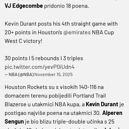
VJ Edgecombe
pridonio 18 poena.
Kevin Durant posts his 4th straight game with
20+ points in Houston's
@emirates
NBA Cup
West C victory!
30 points I 5 rebounds I 3 triples
pic.twitter.com/yevP0iUdn4
— NBA (@NBA)
November 15, 2025
Houston Rockets su s visokih 140-116 na
domaćem terenu pobijedili Portland Trail
Blazerse u utakmici NBA kupa, a
Kevin Durant
je
postigao najviše poena na utakmici 30.
Alperen
Sengun
je bio blizu triple-double učinka s 25