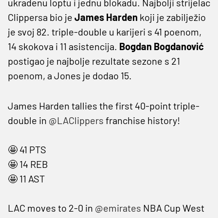
ukradenu loptu i jednu blokadu. Najbolji strijelac
Clippersa bio je
James Harden
koji je zabilježio
je svoj 82. triple-double u karijeri s 41 poenom,
14 skokova i 11 asistencija.
Bogdan Bogdanović
postigao je najbolje rezultate sezone s 21
poenom, a Jones je dodao 15.
James Harden tallies the first 40-point triple-
double in
@LAClippers
franchise history!
🤩 41 PTS
🤩 14 REB
🤩 11 AST
LAC moves to 2-0 in
@emirates
NBA Cup West