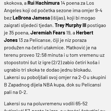
skokova, a
Rui Hachimura
14 poena za Los
Angeles koji od početka sezone ima omjer 9-4
bez
LeBrona Jamesa
(išijas), koji bi mogao
zaigrati sljedeći tjedan.
Trey Murphy III
postigao
je 35 poena,
Jeremiah Fears
19, a
Herbert
Jones
13 za Pelicanse, čiji je niz poraza
produžen na četiri utakmice. Matković je na
terenu proveo 12:58 minuta i u tom vremenu uz
stopostotni šut iz igre (2/2) zabio četiri koša i
ugrabio tri skoka te dodao jednu blokadu.
Lakersi su poboljšali svoj omjer na 2-0 u skupini
B Zapadnog dijela NBA kupa, dok su Pelicansi
pali na 0-2.
Lakersi su na poluvremenu vodili 65-52
šutirajući 57, posto iz igre, a u trećoj četvrtini su