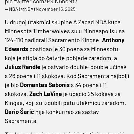
pic.twitter.com/P9iN6bcNf7
— NBA (@NBA)
November 15, 2025
U drugoj utakmici skupine A Zapad NBA kupa
Minnesota Timberwolves su u Minneapolisu sa
124-110 nadigrali Sacramento Kingse.
Anthony
Edwards
postigao je 30 poena za Minnesotu
koja je stigla do četvrte pobjede zaredom, a
Julius Randle
je ostvario double-double učinak
s 26 poena i 11 skokova. Kod Sacramenta najbolji
je bio
Domantas Sabonis
s 34 poena i 11
skokova.
Zach LaVine
je ubacio 25 koševa za
Kingse, koji su izgubili petu utakmicu zaredom.
Dario Šarić
nije konkurirao za sastav
Sacramenta.