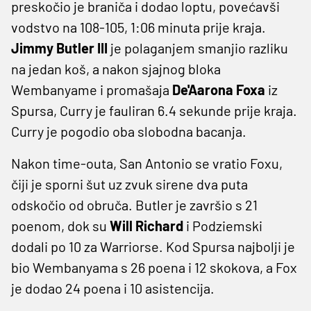
preskočio je braniča i dodao loptu, povećavši
vodstvo na 108-105, 1:06 minuta prije kraja.
Jimmy Butler III
je polaganjem smanjio razliku
na jedan koš, a nakon sjajnog bloka
Wembanyame i promašaja
De'Aarona Foxa
iz
Spursa, Curry je fauliran 6.4 sekunde prije kraja.
Curry je pogodio oba slobodna bacanja.
Nakon time-outa, San Antonio se vratio Foxu,
čiji je sporni šut uz zvuk sirene dva puta
odskočio od obruča. Butler je završio s 21
poenom, dok su
Will Richard
i Podziemski
dodali po 10 za Warriorse. Kod Spursa najbolji je
bio Wembanyama s 26 poena i 12 skokova, a Fox
je dodao 24 poena i 10 asistencija.