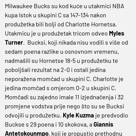
Milwaukee Bucks su kod kuće u utakmici NBA
kupa Istok u skupini C sa 147-134 nakon
produžetka bili bolji od Charlotte Hornetsa.
Utakmicu je u produžetak tricom odveo
Myles
Turner
. Bucksi, koji nikada nisu vodili s više od
sedam poena razlike u osnovnom vremenu,
nadmašili su Hornetse 18-5 u produžetku te
poboljšali rezultat na 2-0 i ostali jedina
neporažena momčad u skupini C. Charlotte je
jedina momčad s omjerom 0-2 u skupini C.
Momčadi su zajedno imale 11 izjednačenja i 32
promjene vodstva prije nego što su se Bucksi
odvojili u produžetku.
Kyle Kuzma
je predvodio
Buckse s 29 poena i 10 skokova, a
Giannis
Antetokounmpo
, koji je propustio prethodnu