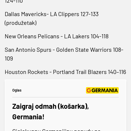
124-110
Dallas Mavericks- LA Clippers 127-133
(produžetak)
New Orleans Pelicans - LA Lakers 104-118
San Antonio Spurs - Golden State Warriors 108-
109
Houston Rockets - Portland Trail Blazers 140–116
Oglas
Zaigraj odmah (košarka),
Germania!
Cjelokupnu Germanijinu ponudu na