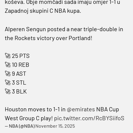
koševa. Obje momčadi sada imaju omjer 1-1 u
Zapadnoj skupini C NBA kupa.
Alperen Sengun posted a near triple-double in
the Rockets victory over Portland!
🚀 25 PTS
🚀 10 REB
🚀 9 AST
🚀 3 STL
🚀 3 BLK
Houston moves to 1-1 in
@emirates
NBA Cup
West Group C play!
pic.twitter.com/RcBYSiifoS
— NBA (@NBA)
November 15, 2025