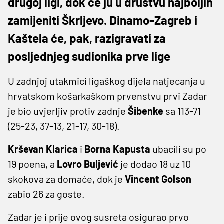
drugoj ligi, dok će ju u društvu najboljih
zamijeniti Škrljevo. Dinamo-Zagreb i
Kaštela će, pak, razigravati za
posljednjeg sudionika prve lige
U zadnjoj utakmici ligaškog dijela natjecanja u
hrvatskom košarkaškom prvenstvu prvi Zadar
je bio uvjerljiv protiv zadnje
Šibenke
sa 113-71
(25-23, 37-13, 21-17, 30-18).
Krševan Klarica
i
Borna Kapusta
ubacili su po
19 poena, a
Lovro Buljević
je dodao 18 uz 10
skokova za domaće, dok je
Vincent Golson
zabio 26 za goste.
Zadar je i prije ovog susreta osigurao prvo