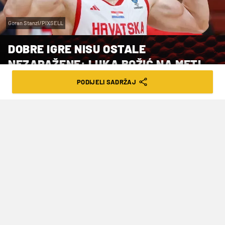
Goran Stanzl/PIXSELL
DOBRE IGRE NISU OSTALE
NEZAPAŽENE: LUKA BOŽIĆ NA METI
EUROLIGAŠA
PODIJELI SADRŽAJ
VRIJEME ČITANJA: 3MIN | PON. 11.05.26. | 08:25
Ugovor mu istječe naredni mjesec
Španjolski košarkaški euroligaš Baskonia