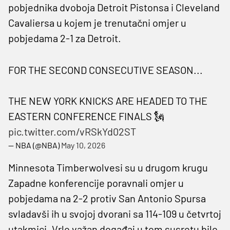
pobjednika dvoboja Detroit Pistonsa i Cleveland
Cavaliersa u kojem je trenutačni omjer u
pobjedama 2-1 za Detroit.
FOR THE SECOND CONSECUTIVE SEASON...
THE NEW YORK KNICKS ARE HEADED TO THE
EASTERN CONFERENCE FINALS 🗽
pic.twitter.com/vRSkYd02ST
— NBA (@NBA)
May 10, 2026
Minnesota Timberwolvesi su u drugom krugu
Zapadne konferencije poravnali omjer u
pobjedama na 2-2 protiv San Antonio Spursa
svladavši ih u svojoj dvorani sa 114-109 u četvrtoj
utakmici. Vrlo važan događaj u tom susretu bilo