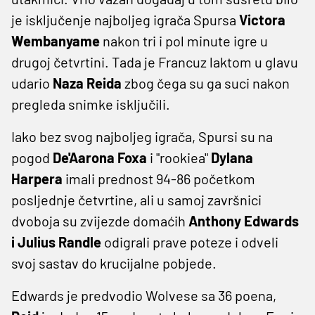
je isključenje najboljeg igrača Spursa
Victora
Wembanyame
nakon tri i pol minute igre u
drugoj četvrtini. Tada je Francuz laktom u glavu
udario
Naza Reida
zbog čega su ga suci nakon
pregleda snimke isključili.
Iako bez svog najboljeg igrača, Spursi su na
pogod
De'Aarona Foxa
i "rookiea"
Dylana
Harpera
imali prednost 94-86 početkom
posljednje četvrtine, ali u samoj završnici
dvoboja su zvijezde domaćih
Anthony Edwards
i Julius Randle
odigrali prave poteze i odveli
svoj sastav do krucijalne pobjede.
Edwards je predvodio Wolvese sa 36 poena,