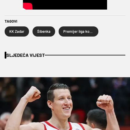
TAGOVI
KK Zadar
Šibenka
Premijer liga košarkaša
SLJEDEĆA VIJEST