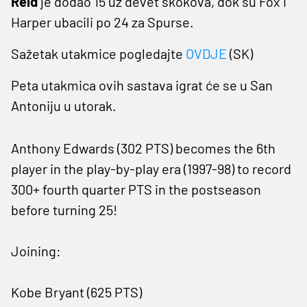
Reid
je dodao 15 uz devet skokova, dok su Fox i
Harper ubacili po 24 za Spurse.
Sažetak utakmice pogledajte
OVDJE
(SK)
Peta utakmica ovih sastava igrat će se u San
Antoniju u utorak.
Anthony Edwards (302 PTS) becomes the 6th
player in the play-by-play era (1997-98) to record
300+ fourth quarter PTS in the postseason
before turning 25!
Joining:
Kobe Bryant (625 PTS)