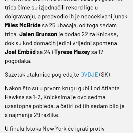
trica čime su izjednačili rekord lige u
doigravanju, a predvodio ih je neočekivani junak
Miles McBride
sa 25 ubačaja, od toga sedam
trica.
Jalen Brunson
je dodao 22 za Knickse,
dok su kod domaćih jedini vrijedni spomena
Joel Embiid
sa 24 i
Tyrese Maxey
sa 17
pogodaka.
Sažetak utakmice pogledajte
OVDJE
(SK)
Nakon što su u prvom krugu gubili od Atlanta
Hawksa sa 1-2, Knicksima je ovo sedma
uzastopna pobjeda, a četiri od tih sedam bilo je
s najmanje 29 razlike.
U finalu Istoka New York će igrati protiv