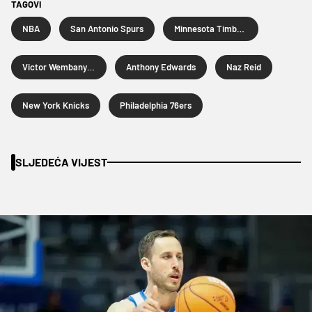
TAGOVI
NBA
San Antonio Spurs
Minnesota Timberwolves
Victor Wembanyama
Anthony Edwards
Naz Reid
New York Knicks
Philadelphia 76ers
SLJEDEĆA VIJEST