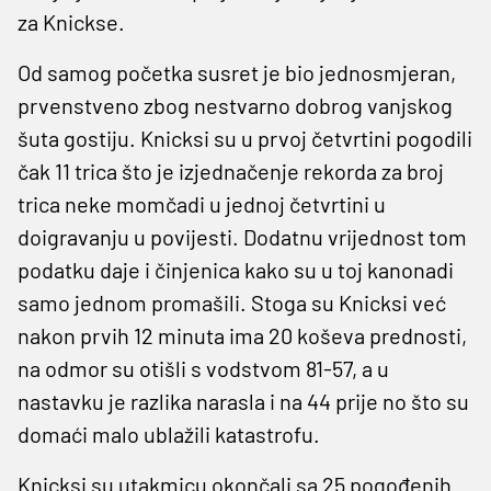
za Knickse.
Od samog početka susret je bio jednosmjeran,
prvenstveno zbog nestvarno dobrog vanjskog
šuta gostiju. Knicksi su u prvoj četvrtini pogodili
čak 11 trica što je izjednačenje rekorda za broj
trica neke momčadi u jednoj četvrtini u
doigravanju u povijesti. Dodatnu vrijednost tom
podatku daje i činjenica kako su u toj kanonadi
samo jednom promašili. Stoga su Knicksi već
nakon prvih 12 minuta ima 20 koševa prednosti,
na odmor su otišli s vodstvom 81-57, a u
nastavku je razlika narasla i na 44 prije no što su
domaći malo ublažili katastrofu.
Knicksi su utakmicu okončali sa 25 pogođenih