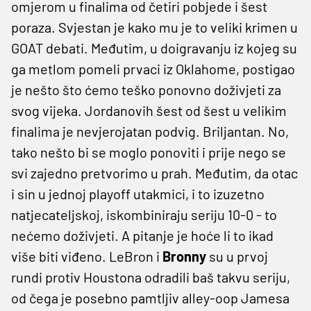
omjerom u finalima od četiri pobjede i šest
poraza. Svjestan je kako mu je to veliki krimen u
GOAT debati. Međutim, u doigravanju iz kojeg su
ga metlom pomeli prvaci iz Oklahome, postigao
je nešto što ćemo teško ponovno doživjeti za
svog vijeka. Jordanovih šest od šest u velikim
finalima je nevjerojatan podvig. Briljantan. No,
tako nešto bi se moglo ponoviti i prije nego se
svi zajedno pretvorimo u prah. Međutim, da otac
i sin u jednoj playoff utakmici, i to izuzetno
natjecateljskoj, iskombiniraju seriju 10-0 - to
nećemo doživjeti. A pitanje je hoće li to ikad
više biti viđeno. LeBron i
Bronny
su u prvoj
rundi protiv Houstona odradili baš takvu seriju,
od čega je posebno pamtljiv alley-oop Jamesa