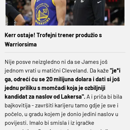
Kerr ostaje! Trofejni trener produžio s
Warriorsima
Nije posve neizgledno ni da se James još
jednom vrati u matični Cleveland. Da kaže
"je*i
ga, odreći ću se 20 milijuna dolara i dati si još
jednu priliku s momčadi koja je ozbiljniji
kandidat za naslov od Lakersa".
A i priča bi bila
bajkovitija - završiti karijeru tamo gdje je sve i
počelo, u gradu kojem je donio jedini naslov u
povijesti. Imalo bi smisla i iz igračke