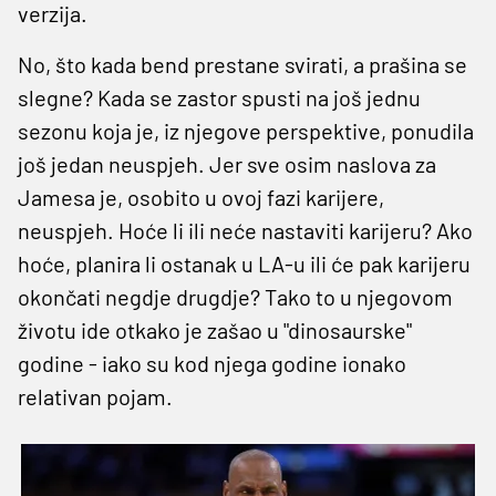
verzija.
No, što kada bend prestane svirati, a prašina se
slegne? Kada se zastor spusti na još jednu
sezonu koja je, iz njegove perspektive, ponudila
još jedan neuspjeh. Jer sve osim naslova za
Jamesa je, osobito u ovoj fazi karijere,
neuspjeh. Hoće li ili neće nastaviti karijeru? Ako
hoće, planira li ostanak u LA-u ili će pak karijeru
okončati negdje drugdje? Tako to u njegovom
životu ide otkako je zašao u "dinosaurske"
godine - iako su kod njega godine ionako
relativan pojam.