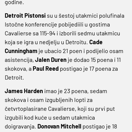
godine.
Detroit Pistonsi
su u šestoj utakmici polufinala
Istočne konferencije pobijediili u gostima
Cavalierse sa 115-94 i izborili sedmu utakmicu
koja se igra u nedjelju u Detroitu.
Cade
Cunningham
je ubacio 21 poen i podijelio osam
asistencija,
Jalen Duren
je dodao 15 poena i 11
skokova, a
Paul Reed
postigao je 17 poena za
Detroit.
James Harden
imao je 23 poena, sedam
skokova i osam izgubljenih lopti za
četvrtoplasirane Cavalierse, koji su prvi put
izgubili kod kuće u sedam utakmica
doigravanja.
Donovan Mitchell
postigao je 18