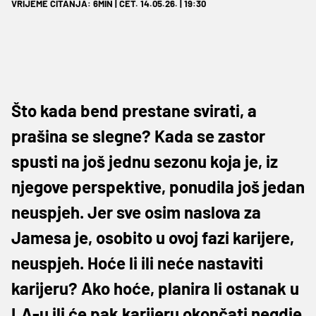
VRIJEME ČITANJA: 6MIN | ČET. 14.05.26. | 19:30
Što kada bend prestane svirati, a
prašina se slegne? Kada se zastor
spusti na još jednu sezonu koja je, iz
njegove perspektive, ponudila još jedan
neuspjeh. Jer sve osim naslova za
Jamesa je, osobito u ovoj fazi karijere,
neuspjeh. Hoće li ili neće nastaviti
karijeru? Ako hoće, planira li ostanak u
LA-u ili će pak karijeru okončati negdje