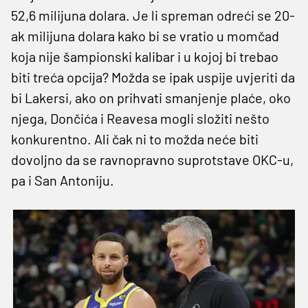
52,6 milijuna dolara. Je li spreman odreći se 20-
ak milijuna dolara kako bi se vratio u momčad
koja nije šampionski kalibar i u kojoj bi trebao
biti treća opcija? Možda se ipak uspije uvjeriti da
bi Lakersi, ako on prihvati smanjenje plaće, oko
njega, Dončića i Reavesa mogli složiti nešto
konkurentno. Ali čak ni to možda neće biti
dovoljno da se ravnopravno suprotstave OKC-u,
pa i San Antoniju.