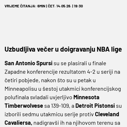
VRIJEME ČITANJA: 6MIN | ČET. 14.05.26. | 19:30
Uzbudljiva večer u doigravanju NBA lige
San Antonio Spursi
su se plasirali u finale
Zapadne konferencije rezultatom 4-2 u seriji na
četiri pobjede, nakon što su u petak u
Minneapolisu u šestoj utakmici konferencijskog
polufinala svladali uvjerljivo
Minnesota
Timberwolvese
sa 139-109, a
Detroit Pistonsi
su
izborili sedmu utakmicu serije protiv
Cleveland
Cavaliersa,
nadigravši ih na njihovom terenu sa