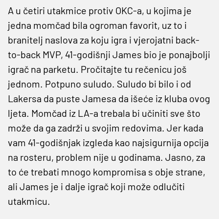
A u četiri utakmice protiv OKC-a, u kojima je
jedna momčad bila ogroman favorit, uz to i
branitelj naslova za koju igra i vjerojatni back-
to-back MVP, 41-godišnji James bio je ponajbolji
igrač na parketu. Pročitajte tu rečenicu još
jednom. Potpuno suludo. Suludo bi bilo i od
Lakersa da puste Jamesa da išeće iz kluba ovog
ljeta. Momčad iz LA-a trebala bi učiniti sve što
može da ga zadrži u svojim redovima. Jer kada
vam 41-godišnjak izgleda kao najsigurnija opcija
na rosteru, problem nije u godinama. Jasno, za
to će trebati mnogo kompromisa s obje strane,
ali James je i dalje igrač koji može odlučiti
utakmicu.