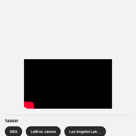
TAGOVI
NBA
LeBron James
Los Angeles Lakers