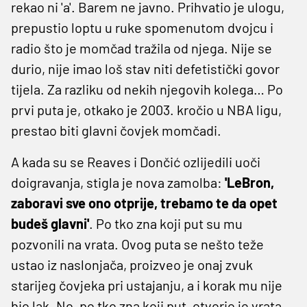
rekao ni 'a'. Barem ne javno. Prihvatio je ulogu,
prepustio loptu u ruke spomenutom dvojcu i
radio što je momčad tražila od njega. Nije se
durio, nije imao loš stav niti defetistički govor
tijela. Za razliku od nekih njegovih kolega… Po
prvi puta je, otkako je 2003. kročio u NBA ligu,
prestao biti glavni čovjek momčadi.
A kada su se Reaves i Dončić ozlijedili uoči
doigravanja, stigla je nova zamolba:
'LeBron,
zaboravi sve ono otprije, trebamo te da opet
budeš glavni'
. Po tko zna koji put su mu
pozvonili na vrata. Ovog puta se nešto teže
ustao iz naslonjača, proizveo je onaj zvuk
starijeg čovjeka pri ustajanju, a i korak mu nije
bio lak. No, po tko zna koji put, otvorio je vrata.