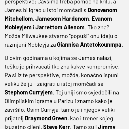
perspektive; Cavsima treba pomoć na krilu, a
James bi igrao u istoj momčadi s
Donovanom
Mitchellom
,
Jamesom Hardenom
,
Evanom
Mobleyjem
i
Jarrettom Allenom
. Tko zna?
Možda Milwaukee stvarno "popuši" onu ideju o
razmjeni Mobleyja za
Giannisa Antetokounmpa
.
U ovim godinama u kojima se James nalazi,
teško je prihvaćati tko zna kakve kompromise.
Pa si iz te perspektive, možda, konačno ispuni
veliku želju - zaigrati u istoj momčadi sa
Stephom Curryjem
. Toj uniji smo svjedočili na
Olimpijskim igrama u Parizu i znamo kako je
završilo. Osim Curryja, tamo je i njegov veliki
prijatelj
Draymond Green
, kao i trener kojeg
izuzetno cijeni,
Steve Kerr
. Tamo su i
Jimmy