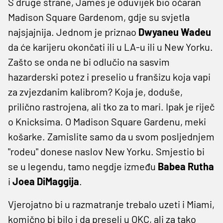
S druge strane, James je oduvijek bio očaran
Madison Square Gardenom, gdje su svjetla
najsjajnija. Jednom je priznao
Dwyaneu Wadeu
da će karijeru okončati ili u LA-u ili u New Yorku.
Zašto se onda ne bi odlučio na sasvim
hazarderski potez i preselio u franšizu koja vapi
za zvjezdanim kalibrom? Koja je, doduše,
prilično rastrojena, ali tko za to mari. Ipak je riječ
o Knicksima. O Madison Square Gardenu, meki
košarke. Zamislite samo da u svom posljednjem
"rodeu" donese naslov New Yorku. Smjestio bi
se u legendu, tamo negdje između
Babea Rutha
i
Joea DiMaggija
.
Vjerojatno bi u razmatranje trebalo uzeti i Miami,
komično bi bilo i da preseli u OKC, ali za tako