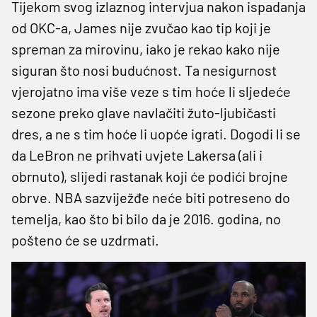
Tijekom svog izlaznog intervjua nakon ispadanja
od OKC-a, James nije zvučao kao tip koji je
spreman za mirovinu, iako je rekao kako nije
siguran što nosi budućnost. Ta nesigurnost
vjerojatno ima više veze s tim hoće li sljedeće
sezone preko glave navlačiti žuto-ljubičasti
dres, a ne s tim hoće li uopće igrati. Dogodi li se
da LeBron ne prihvati uvjete Lakersa (ali i
obrnuto), slijedi rastanak koji će podići brojne
obrve. NBA sazviježđe neće biti potreseno do
temelja, kao što bi bilo da je 2016. godina, no
pošteno će se uzdrmati.