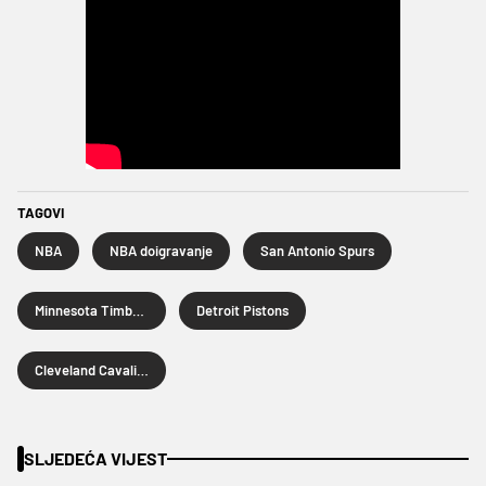
TAGOVI
NBA
NBA doigravanje
San Antonio Spurs
Minnesota Timberwolves
Detroit Pistons
Cleveland Cavaliers
SLJEDEĆA VIJEST