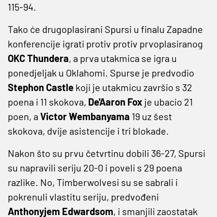
115-94.
Tako će drugoplasirani Spursi u finalu Zapadne
konferencije igrati protiv protiv prvoplasiranog
OKC Thundera
, a prva utakmica se igra u
ponedjeljak u Oklahomi. Spurse je predvodio
Stephon Castle
koji je utakmicu završio s 32
poena i 11 skokova,
De'Aaron Fox
je ubacio 21
poen, a
Victor Wembanyama
19 uz šest
skokova, dvije asistencije i tri blokade.
Nakon što su prvu četvrtinu dobili 36-27, Spursi
su napravili seriju 20-0 i poveli s 29 poena
razlike. No, Timberwolvesi su se sabrali i
pokrenuli vlastitu seriju, predvođeni
Anthonyjem Edwardsom
, i smanjili zaostatak