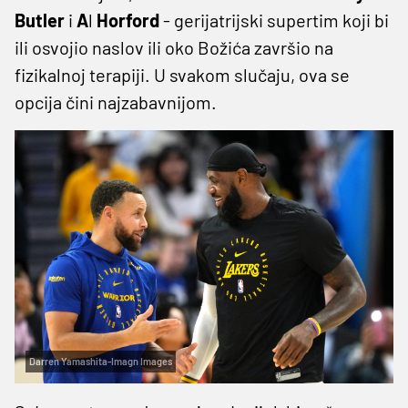
Butler
i
A
l
Horford
- gerijatrijski supertim koji bi
ili osvojio naslov ili oko Božića završio na
fizikalnoj terapiji. U svakom slučaju, ova se
opcija čini najzabavnijom.
Darren Yamashita-Imagn Images