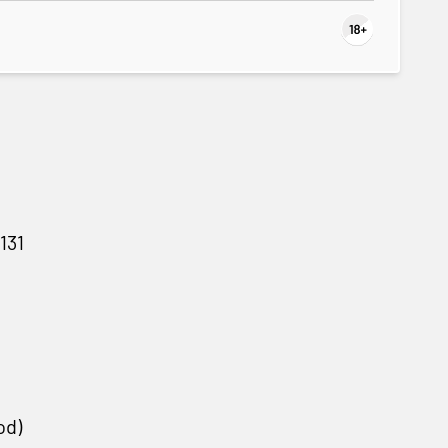
131
od)