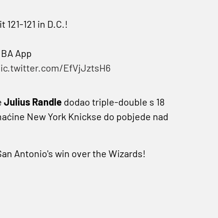
t 121-121 in D.C.!
 NBA App
ic.twitter.com/EfVjJztsH6
e
Julius Randle
dodao triple-double s 18
domaćine New York Knickse do pobjede nad
an Antonio's win over the Wizards!