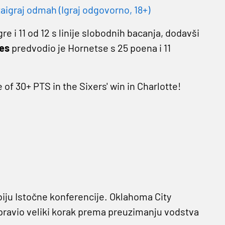
aigraj odmah (Igraj odgovorno, 18+)
re i 11 od 12 s linije slobodnih bacanja, dodavši
ges
predvodio je Hornetse s 25 poena i 11
of 30+ PTS in the Sixers' win in Charlotte!
biju Istočne konferencije. Oklahoma City
pravio veliki korak prema preuzimanju vodstva