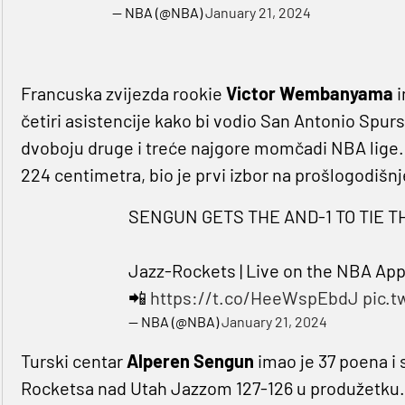
— NBA (@NBA)
January 21, 2024
Francuska zvijezda rookie
Victor Wembanyama
i
četiri asistencije kako bi vodio San Antonio Spu
dvoboju druge i treće najgore momčadi NBA lige.
224 centimetra, bio je prvi izbor na prošlogodiš
SENGUN GETS THE AND-1 TO TIE TH
Jazz-Rockets | Live on the NBA Ap
📲
https://t.co/HeeWspEbdJ
pic.t
— NBA (@NBA)
January 21, 2024
Turski centar
Alperen Sengun
imao je 37 poena i
Rocketsa nad Utah Jazzom 127-126 u produžetku