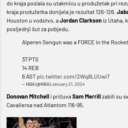
do kraja poslala su utakmicu u produžetak pri rezu
kraja produžetka donijela je rezultat 126-126.
Jaba
Houston u vodstvo, a
Jordan Clarkson
iz Utaha, 
posljednji šut za pobjedu.
Alperen Sengun was a FORCE in the Rockets'
37 PTS
14 REB
6 AST
pic.twitter.com/2Wq8LUUwi7
— NBA (@NBA)
January 21, 2024
Donovan Mitchell
i pričuva
Sam Merrill
zabili su s
Cavaliersa nad Atlantom 116-95.