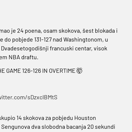
mao je 24 poena, osam skokova, šest blokada i
rse do pobjede 131-127 nad Washingtonom, u
 Dvadesetogodišnji francuski centar, visok
njem NBA draftu.
E GAME 126-126 IN OVERTIME 🤯
p
witter.com/sDzxcIBMtS
 skupio 14 skokova za pobjedu Houston
. Sengunova dva slobodna bacanja 20 sekundi