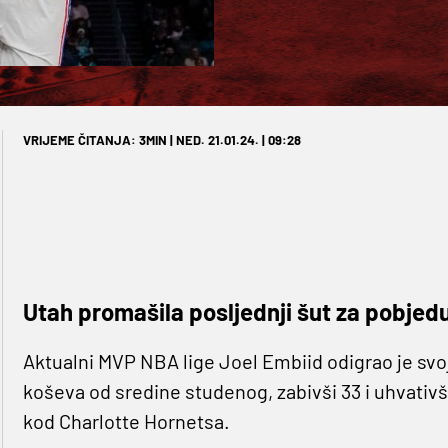
VRIJEME ČITANJA: 3MIN | NED. 21.01.24. | 09:28
Utah promašila posljednji šut za pobjed
Aktualni MVP NBA lige Joel Embiid odigrao je sv
koševa od sredine studenog, zabivši 33 i uhvativš
kod Charlotte Hornetsa.