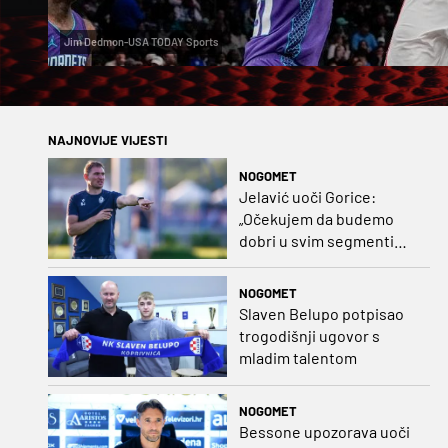
Jim Dedmon-USA TODAY Sports
NAJNOVIJE VIJESTI
NOGOMET
Jelavić uoči Gorice:
„Očekujem da budemo
dobri u svim segmentima
igre i pobjedu“
NOGOMET
Slaven Belupo potpisao
trogodišnji ugovor s
mladim talentom
NOGOMET
Bessone upozorava uoči