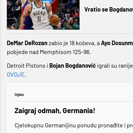
Vratio se Bogdanov
DeMar DeRozan
zabio je 18 koševa, a
Ayo Dosunm
pobjede nad Memphisom 125-96.
Detroit Pistons i
Bojan Bogdanović
igrali su ranij
OVDJE
.
Oglas
Zaigraj odmah, Germania!
Cjelokupnu Germanijinu ponudu pronađite i p