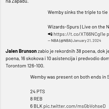
na Zapadu.
Wemby sinks the triple to tie i
Wizards-Spurs | Live on the
📲
https://t.co/XT66NCgI1e
p
— NBA (@NBA)
January 21, 2024
Jalen Brunson
zabio je rekordnih 38 poena, dok j
poena, 16 skokova i 10 asistencija i predvodio 
Torontom 126-100.
Wemby was present on both ends in S
24 PTS
8 REB
6 BLK
pic.twitter.com/msGbVohseD