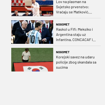
Lov na plasman na
Svjetsko prvenstvo:
Vraćaju se Matković,
Nakić i Drežnjak
NOGOMET
Raskol u Fifi: Meksiko i
Argentina staju uz
Infantina, CONCACAF i
CONMEBOL više nisu
čvrsti
NOGOMET
Korejski savez na udaru
policije zbog skandala sa
sucima