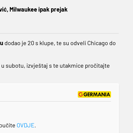
ić, Milwaukee ipak prejak
u
dodao je 20 s klupe, te su odveli Chicago do
e u subotu, izvještaj s te utakmice pročitajte
roučite
OVDJE
.