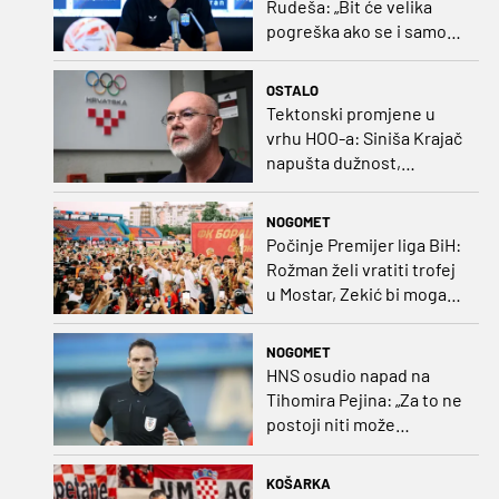
Rudeša: „Bit će velika
pogreška ako se i samo
malo opustimo“
OSTALO
Tektonski promjene u
vrhu HOO-a: Siniša Krajač
napušta dužnost,
razriješeno i svih osam
direktora
NOGOMET
Počinje Premijer liga BiH:
Rožman želi vratiti trofej
u Mostar, Zekić bi mogao
biti iznenađenje
NOGOMET
HNS osudio napad na
Tihomira Pejina: „Za to ne
postoji niti može
postojati opravdanje”
KOŠARKA