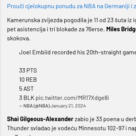
Prouči cjelokupnu ponudu za NBA na Germaniji i z
Kamerunska zvijezda pogodila je 11 od 23 šuta iz ig
pet asistencija i tri blokade za 76erse.
Miles Brid
skokova.
Joel Embiid recorded his 20th-straight game 
33 PTS
10 REB
5 AST
3 BLK
pic.twitter.com/MR17Xdge8i
— NBA (@NBA)
January 21, 2024
Shai Gilgeous-Alexander
zabio je 33 poena u der
Thunder svladao je vodeću Minnesotu 102-97 i na