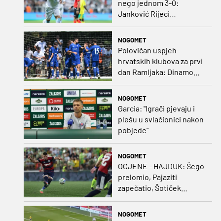
nego jednom 3-0:
Janković Rijeci
projektilom donio slavlje
protiv inferiornijeg
NOGOMET
protivnika
Polovičan uspjeh
hrvatskih klubova za prvi
dan Ramljaka: Dinamo
poražen od Juventusa,
Hajduk bolji od Bologne
NOGOMET
Garcia: "Igrači pjevaju i
plešu u svlačionici nakon
pobjede"
NOGOMET
OCJENE - HAJDUK: Šego
prelomio, Pajaziti
zapečatio, Šotiček
oduševio u predstavi
splitskih 'odlikaša'
NOGOMET