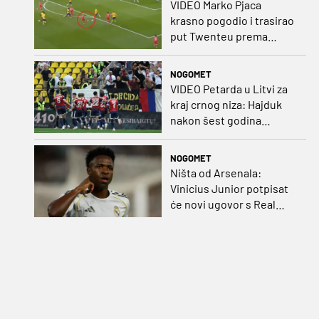
VIDEO Marko Pjaca
krasno pogodio i trasirao
put Twenteu prema
važnoj pobjedi
NOGOMET
VIDEO Petarda u Litvi za
kraj crnog niza: Hajduk
nakon šest godina
pobijedio na europskom
gostovanju
NOGOMET
Ništa od Arsenala:
Vinicius Junior potpisat
će novi ugovor s Real
Madridom