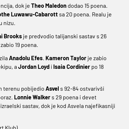
ncija, dok je
Theo Maledon
dodao 15 poena.
othe Luwawu-Cabarott
sa 20 poena. Realu je
u nizu.
i
Brooks
je predvodio talijanski sastav s 26
 zabio 19 poena.
zila
Anadolu Efes
.
Kameron Taylor
je zabio
ekipu, a
Jordan Loyd
i
Isaia Cordinier
po 18
 terenu pobijedio
Asvel
s 92-84 ostvarivši
poraz.
Lonnie Walker
s 29 poena i devet
izraelski sastav, dok je kod Asvela najefikasniji
rt Klub).