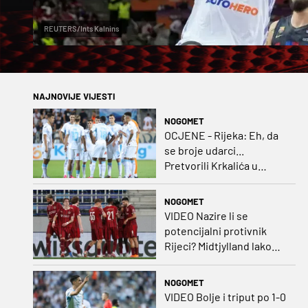
REUTERS/Ints Kalnins
NAJNOVIJE VIJESTI
NOGOMET
OCJENE - Rijeka: Eh, da
se broje udarci...
Pretvorili Krkalića u
junaka, a izlet na uzvrat u
ozbiljan posao!
NOGOMET
VIDEO Nazire li se
potencijalni protivnik
Rijeci? Midtjylland lako
protiv Iraca za slavlje u
prvoj utakmici
NOGOMET
VIDEO Bolje i triput po 1-0