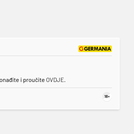
nađite i proučite
OVDJE
.