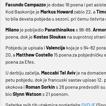
Facundo Campazzo
je dodao 16 poena i pet asiste
Kod Baskonije je
Markus Howard
zabio 22, a
Tim
to bila deveta pobjeda u sezoni, pri čemu četvrta 
Milano
je pobijedio
Panathinaikos
s 96-89.
Armon
poena, dok je
Kostas Sloukas
na suprotnoj strani
Pobjedu je upisala i
Valencija
koja je s 94-82 pora
20, a
Matthew Costello
15 poena za pobjedničku 
poena za Efes.
U derbiju začelja,
Maccabi Tel Aviv
je na domaćem
petu pobjedu, dok je francuski sastav upisao 12. 
skokova i
Roman
Sorkin
s 26 poena predvodili su 
bio
Glynn
Watson
s 21 poenom.
Sažetke svih tih utakmica pogledajte
OVDJE
(Spo