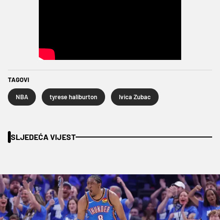
TAGOVI
NBA
tyrese haliburton
Ivica Zubac
SLJEDEĆA VIJEST