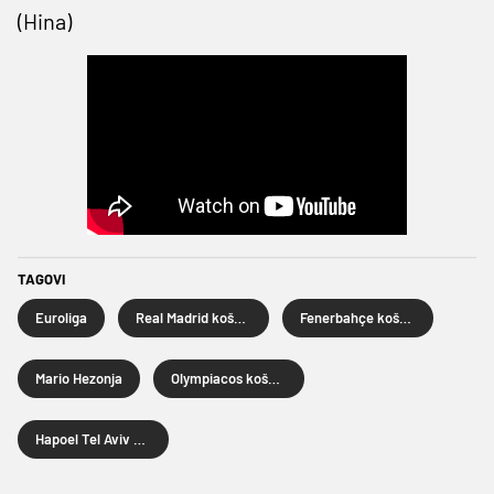
(Hina)
TAGOVI
Euroliga
Real Madrid košarka
Fenerbahçe košarka
Mario Hezonja
Olympiacos košarka
Hapoel Tel Aviv košarka