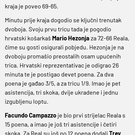
kraja je poveo 69-65.
Minutu prije kraja dogodio se ključni trenutak
dvoboja. Svoju prvu tricu tada je pogodio
hrvatski košarkaš
Mario Hezonja
za 72-66 Reala,
čime su gosti osigurali pobjedu. Hezonja je na
dvoboju promašio preostalih osam upućenih
trica. Hrvatski reprezentativac je odigrao 26
minuta te je postigao devet poena. Za dva
poena je gađao 3/5, a za tricu 1/9. Imao je pet
asistencija, tri skoka, dvije ukradene i jednu
izgubljenu loptu.
Facundo Campazzo
je bio prvi strijelac Reala s
15 poena, a imao je još tri asistencije i četiri
skoka. Za Real su još po 12 poena dodali
Trey