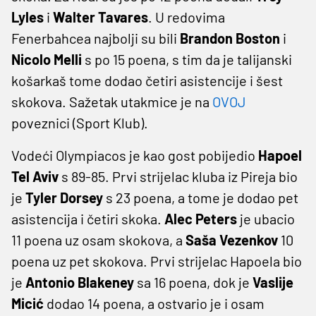
Lyles
i
Walter Tavares
. U redovima
Fenerbahcea najbolji su bili
Brandon Boston
i
Nicolo Melli
s po 15 poena, s tim da je talijanski
košarkaš tome dodao četiri asistencije i šest
skokova. Sažetak utakmice je na
OVOJ
poveznici (Sport Klub).
Vodeći Olympiacos je kao gost pobijedio
Hapoel
Tel Aviv
s 89-85. Prvi strijelac kluba iz Pireja bio
je
Tyler Dorsey
s 23 poena, a tome je dodao pet
asistencija i četiri skoka.
Alec Peters
je ubacio
11 poena uz osam skokova, a
Saša Vezenkov
10
poena uz pet skokova. Prvi strijelac Hapoela bio
je
Antonio
Blakeney
sa 16 poena, dok je
Vaslije
Micić
dodao 14 poena, a ostvario je i osam