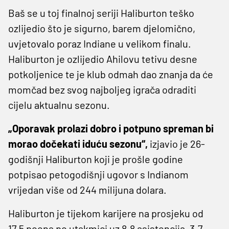
Baš se u toj finalnoj seriji Haliburton teško
ozlijedio što je sigurno, barem djelomično,
uvjetovalo poraz Indiane u velikom finalu.
Haliburton je ozlijedio Ahilovu tetivu desne
potkoljenice te je klub odmah dao znanja da će
momčad bez svog najboljeg igrača odraditi
cijelu aktualnu sezonu.
„Oporavak prolazi dobro i potpuno spreman bi
morao dočekati iduću sezonu“,
izjavio je 26-
godišnji Haliburton koji je prošle godine
potpisao petogodišnji ugovor s Indianom
vrijedan više od 244 milijuna dolara.
Haliburton je tijekom karijere na prosjeku od
17.5 poena po utakmici uz 8.8 asistencija, 3.7