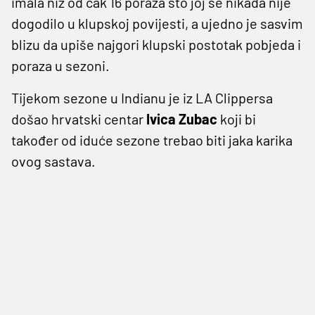
imala niz od čak 16 poraza što joj se nikada nije
dogodilo u klupskoj povijesti, a ujedno je sasvim
blizu da upiše najgori klupski postotak pobjeda i
poraza u sezoni.
Tijekom sezone u Indianu je iz LA Clippersa
došao hrvatski centar
Ivica Zubac
koji bi
također od iduće sezone trebao biti jaka karika
ovog sastava.