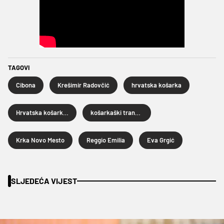
TAGOVI
Cibona
Krešimir Radovčić
hrvatska košarka
Hrvatska košarkaška reprezentacija
košarkaški transferi
Krka Novo Mesto
Reggio Emilia
Eva Grgić
SLJEDEĆA VIJEST