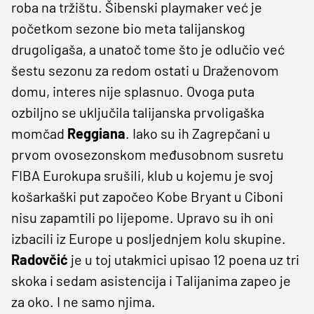
roba na tržištu. Šibenski playmaker već je
početkom sezone bio meta talijanskog
drugoligaša, a unatoč tome što je odlučio već
šestu sezonu za redom ostati u Draženovom
domu, interes nije splasnuo. Ovoga puta
ozbiljno se uključila talijanska prvoligaška
momčad
Reggiana
. Iako su ih Zagrepčani u
prvom ovosezonskom međusobnom susretu
FIBA Eurokupa srušili, klub u kojemu je svoj
košarkaški put započeo Kobe Bryant u Ciboni
nisu zapamtili po lijepome. Upravo su ih oni
izbacili iz Europe u posljednjem kolu skupine.
Radovčić
je u toj utakmici upisao 12 poena uz tri
skoka i sedam asistencija i Talijanima zapeo je
za oko. I ne samo njima.