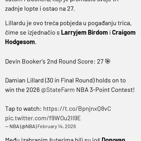
zadnje lopte i ostao na 27.
Lillardu je ovo treća pobjeda u pogađanju trica,
čime se izjednačio s
Larryjem Birdom
i
Craigom
Hodgesom
.
Devin Booker's 2nd Round Score: 27 🎯
Damian Lillard (30 in Final Round) holds on to
win the 2026
@StateFarm
NBA 3-Point Contest!
Tap to watch:
https://t.co/BpnjnxQ8vC
pic.twitter.com/f9WOu2lI9E
— NBA (@NBA)
February 14, 2026
Među izabranim šuterima bili su još
Donovan