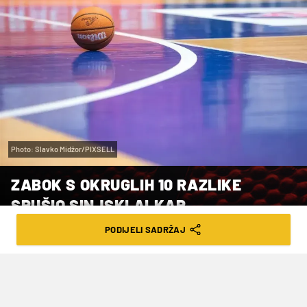
Photo: Slavko Midžor/PIXSELL
ZABOK S OKRUGLIH 10 RAZLIKE
SRUŠIO SINJSKI ALKAR
PODIJELI SADRŽAJ
VRIJEME ČITANJA: 2MIN | NED. 15.02.26. | 08:03