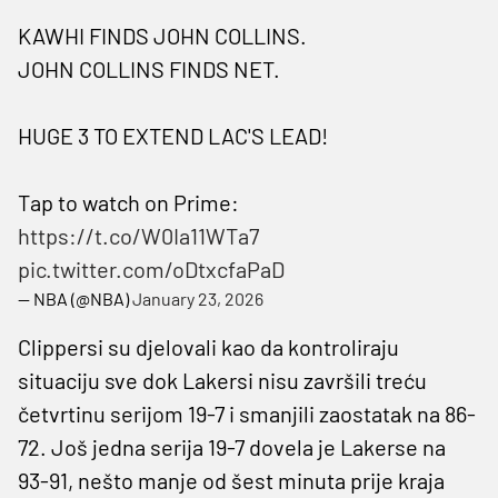
KAWHI FINDS JOHN COLLINS.
JOHN COLLINS FINDS NET.
HUGE 3 TO EXTEND LAC'S LEAD!
Tap to watch on Prime:
https://t.co/W0Ia11WTa7
pic.twitter.com/oDtxcfaPaD
— NBA (@NBA)
January 23, 2026
Clippersi su djelovali kao da kontroliraju
situaciju sve dok Lakersi nisu završili treću
četvrtinu serijom 19-7 i smanjili zaostatak na 86-
72. Još jedna serija 19-7 dovela je Lakerse na
93-91, nešto manje od šest minuta prije kraja