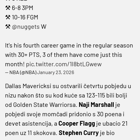
⚒️ 6-8 3PM
⚒️ 10-16 FGM
⚒️
@nuggets
W
It's his fourth career game in the regular season
with 30+ PTS, 3 of them have come just this
month!
pic.twitter.com/1l8btLGwew
— NBA (@NBA)
January 23, 2026
Dallas Mavericksi su ostvarili četvrtu pobjedu u
nizu nakon što su kod kuće sa 123-115 bili bolji
od Golden State Warriorsa.
Naji Marshall
je
pobjedi svoje momčadi pridonio s 30 poena i
devet asistencija, a
Cooper Flagg
je ubacio 21
poen uz 11 skokova.
Stephen Curry
je bio