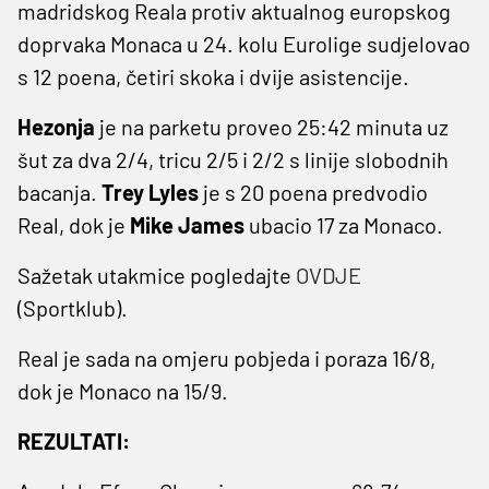
madridskog Reala protiv aktualnog europskog
doprvaka Monaca u 24. kolu Eurolige sudjelovao
s 12 poena, četiri skoka i dvije asistencije.
Hezonja
je na parketu proveo 25:42 minuta uz
šut za dva 2/4, tricu 2/5 i 2/2 s linije slobodnih
bacanja.
Trey Lyles
je s 20 poena predvodio
Real, dok je
Mike James
ubacio 17 za Monaco.
Sažetak utakmice pogledajte
OVDJE
(Sportklub).
Real je sada na omjeru pobjeda i poraza 16/8,
dok je Monaco na 15/9.
REZULTATI: