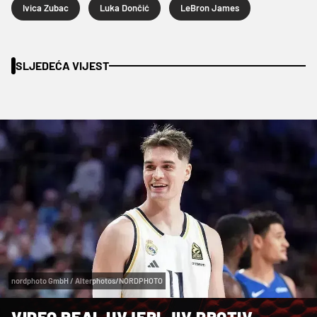
Ivica Zubac
Luka Dončić
LeBron James
SLJEDEĆA VIJEST
nordphoto GmbH / Alterphotos/NORDPHOTO
VIDEO REAL UVJERLJIV PROTIV