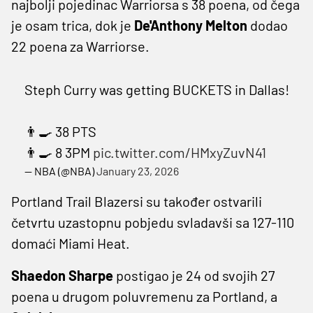
najbolji pojedinac Warriorsa s 38 poena, od čega
je osam trica, dok je
De'Anthony Melton
dodao
22 poena za Warriorse.
Steph Curry was getting BUCKETS in Dallas!
👨‍🍳 38 PTS
👨‍🍳 8 3PM
pic.twitter.com/HMxyZuvN41
— NBA (@NBA)
January 23, 2026
Portland Trail Blazersi su također ostvarili
četvrtu uzastopnu pobjedu svladavši sa 127-110
domaći Miami Heat.
Shaedon Sharpe
postigao je 24 od svojih 27
poena u drugom poluvremenu za Portland, a