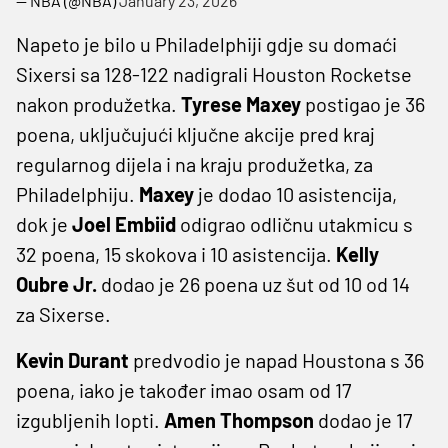
— NBA (@NBA)
January 23, 2026
Napeto je bilo u Philadelphiji gdje su domaći
Sixersi sa 128-122 nadigrali Houston Rocketse
nakon produžetka.
Tyrese Maxey
postigao je 36
poena, uključujući ključne akcije pred kraj
regularnog dijela i na kraju produžetka, za
Philadelphiju.
Maxey
je dodao 10 asistencija,
dok je
Joel Embiid
odigrao odličnu utakmicu s
32 poena, 15 skokova i 10 asistencija.
Kelly
Oubre Jr.
dodao je 26 poena uz šut od 10 od 14
za Sixerse.
Kevin Durant
predvodio je napad Houstona s 36
poena, iako je također imao osam od 17
izgubljenih lopti.
Amen Thompson
dodao je 17