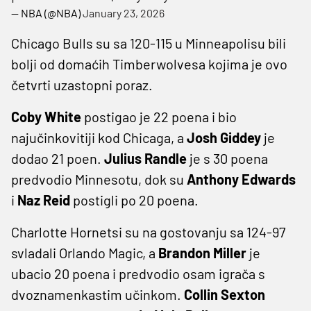
— NBA (@NBA)
January 23, 2026
Chicago Bulls su sa 120-115 u Minneapolisu bili
bolji od domaćih Timberwolvesa kojima je ovo
četvrti uzastopni poraz.
Coby White
postigao je 22 poena i bio
najučinkovitiji kod Chicaga, a
Josh Giddey
je
dodao 21 poen.
Julius Randle
je s 30 poena
predvodio Minnesotu, dok su
Anthony Edwards
i
Naz Reid
postigli po 20 poena.
Charlotte Hornetsi su na gostovanju sa 124-97
svladali Orlando Magic, a
Brandon Miller
je
ubacio 20 poena i predvodio osam igrača s
dvoznamenkastim učinkom.
Collin Sexton