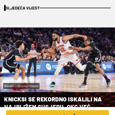
SLJEDEĆA VIJEST
Wendell Cruz-Imagn Images
KNICKSI SE REKORDNO ISKALILI NA
NAJBLIŽEM SUSJEDU, OKC VEĆ
NAKON PRVE DIONICE SREDIO BUCKSE