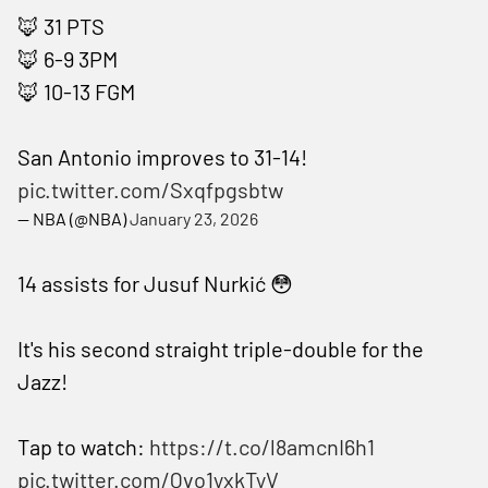
🦊 31 PTS
🦊 6-9 3PM
🦊 10-13 FGM
San Antonio improves to 31-14!
pic.twitter.com/Sxqfpgsbtw
— NBA (@NBA)
January 23, 2026
14 assists for Jusuf Nurkić 😳
It's his second straight triple-double for the
Jazz!
Tap to watch:
https://t.co/l8amcnI6h1
pic.twitter.com/Qvo1yxkTyV