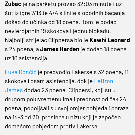
Zubac
je na parketu proveo 32:03 minute i uz
šut iz igre 7/13 te 4/4 s linije slobodnih bacanja
došao do učinka od 18 poena. Tom je dodao
nevjerojatnih 19 skokova i jednu blokadu.
Najbolji strijelac Clippersa bio je
Kawhi Leonard
s 24 poena, a
James Harden
je dodao 18 poena
uz 10 asistencija.
Luka Dončić
je predvodio Lakerse s 32 poena, 11
skokova i osam asistencija, dok je
LeBron
James
dodao 23 poena. Clippersi, koji su u
drugom poluvremenu imali prednost od čak 24
poena, poboljšali su svoj omjer pobjeda i poraza
na 14-3 od 20. prosinca u nizu koji je započeo
domaćom pobjedom protiv Lakersa.