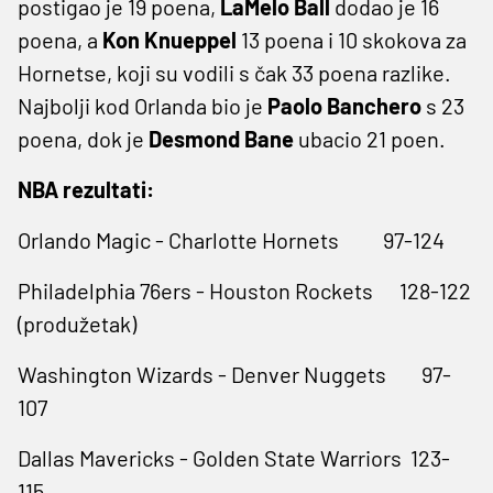
postigao je 19 poena,
LaMelo Ball
dodao je 16
poena, a
Kon Knueppel
13 poena i 10 skokova za
Hornetse, koji su vodili s čak 33 poena razlike.
Najbolji kod Orlanda bio je
Paolo Banchero
s 23
poena, dok je
Desmond Bane
ubacio 21 poen.
NBA rezultati:
Orlando Magic - Charlotte Hornets 97-124
Philadelphia 76ers - Houston Rockets 128-122
(produžetak)
Washington Wizards - Denver Nuggets 97-
107
Dallas Mavericks - Golden State Warriors 123-
115