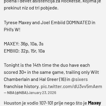
poena i devet asistencija za Rocketse, kojima je
prekinut niz od tri pobjede.
Tyrese Maxey and Joel Embiid DOMINATED in
PHI's W!
MAXEY: 36p, 10a, 3s
EMBIID: 32p, 15r, 10a
Tonight is the 14th time the duo have each
scored 30+ in the same game, trailing only Wilt
Chamberlain and Hal Greer (16) in
@sixers
franchise history.
pic.twitter.com/dU3vv5mAem
— NBA (@NBA)
January 23, 2026
Houston je vodio 107-101 prije nego što je
Maxey