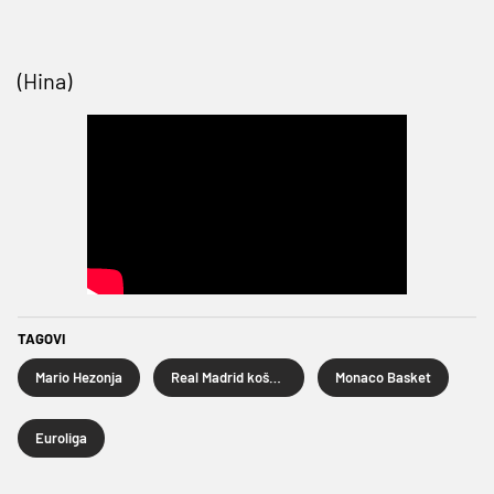
(Hina)
TAGOVI
Mario Hezonja
Real Madrid košarka
Monaco Basket
Euroliga