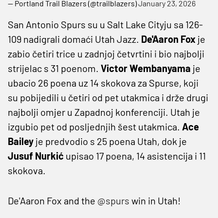
— Portland Trail Blazers (@trailblazers)
January 23, 2026
San Antonio Spurs su u Salt Lake Cityju sa 126-
109 nadigrali domaći Utah Jazz.
De'Aaron Fox
je
zabio četiri trice u zadnjoj četvrtini i bio najbolji
strijelac s 31 poenom.
Victor Wembanyama
je
ubacio 26 poena uz 14 skokova za Spurse, koji
su pobijedili u četiri od pet utakmica i drže drugi
najbolji omjer u Zapadnoj konferenciji. Utah je
izgubio pet od posljednjih šest utakmica.
Ace
Bailey
je predvodio s 25 poena Utah, dok je
Jusuf Nurkić
upisao 17 poena, 14 asistencija i 11
skokova.
De'Aaron Fox and the
@spurs
win in Utah!