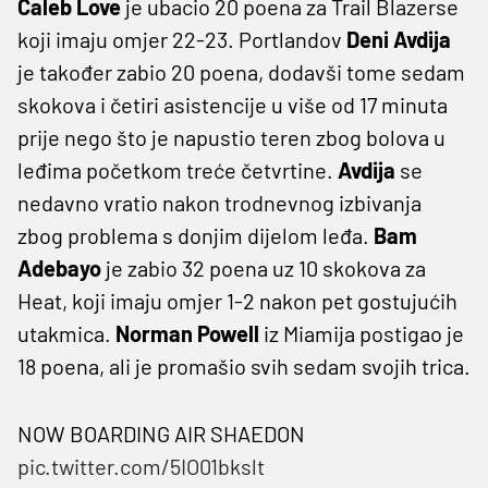
Caleb Love
je ubacio 20 poena za Trail Blazerse
koji imaju omjer 22-23. Portlandov
Deni Avdija
je također zabio 20 poena, dodavši tome sedam
skokova i četiri asistencije u više od 17 minuta
prije nego što je napustio teren zbog bolova u
leđima početkom treće četvrtine.
Avdija
se
nedavno vratio nakon trodnevnog izbivanja
zbog problema s donjim dijelom leđa.
Bam
Adebayo
je zabio 32 poena uz 10 skokova za
Heat, koji imaju omjer 1-2 nakon pet gostujućih
utakmica.
Norman Powell
iz Miamija postigao je
18 poena, ali je promašio svih sedam svojih trica.
NOW BOARDING AIR SHAEDON
pic.twitter.com/5IO01bkslt