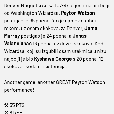
Denver Nuggetsi su sa 107-97 u gostima bili bolji
od Washington Wizardsa.
Peyton Watson
postigao je 35 poena, što je njegov osobni
rekord, uz osam skokova, za Denver,
Jamal
Murray
postigao je 24 poena, a
Jonas
Valanciunas
16 poena, uz devet skokova. Kod
Wizardsa, koji su izgubili osam utakmica u nizu,
najbolji je bio
Kyshawn George
s 20 poena, 12
skokova i sedam asistencija.
Another game, another GREAT Peyton Watson
performance!
⚒️ 35 PTS
⚒️ 8 REB