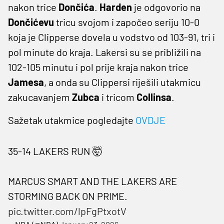
nakon trice
Dončića
.
Harden
je odgovorio na
Dončićevu
tricu svojom i započeo seriju 10-0
koja je Clipperse dovela u vodstvo od 103-91, tri i
pol minute do kraja. Lakersi su se približili na
102-105 minutu i pol prije kraja nakon trice
Jamesa
, a onda su Clippersi riješili utakmicu
zakucavanjem
Zubca
i tricom
Collinsa
.
Sažetak utakmice pogledajte
OVDJE
35-14 LAKERS RUN 🤯
MARCUS SMART AND THE LAKERS ARE
STORMING BACK ON PRIME.
pic.twitter.com/lpFgPtxotV