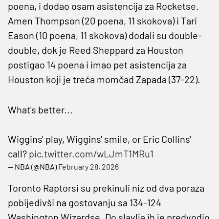
poena, i dodao osam asistencija za Rocketse.
Amen Thompson (20 poena, 11 skokova) i Tari
Eason (10 poena, 11 skokova) dodali su double-
double, dok je Reed Sheppard za Houston
postigao 14 poena i imao pet asistencija za
Houston koji je treća momčad Zapada (37-22).
What's better...
Wiggins' play, Wiggins' smile, or Eric Collins'
call?
pic.twitter.com/wLJmT1MRu1
— NBA (@NBA)
February 28, 2026
Toronto Raptorsi su prekinuli niz od dva poraza
pobijedivši na gostovanju sa 134-124
Washington Wizardse. Do slavlja ih je predvodio