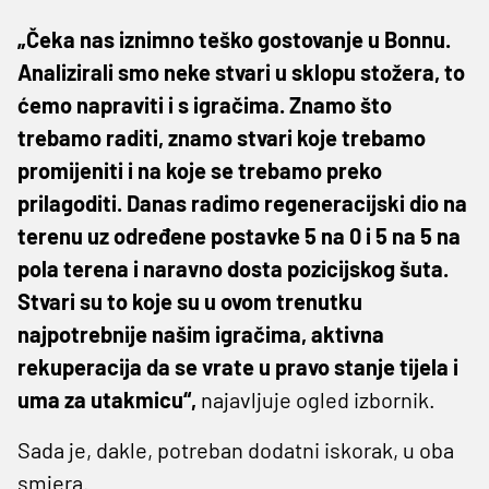
„Čeka nas iznimno teško gostovanje u Bonnu.
Analizirali smo neke stvari u sklopu stožera, to
ćemo napraviti i s igračima. Znamo što
trebamo raditi, znamo stvari koje trebamo
promijeniti i na koje se trebamo preko
prilagoditi. Danas radimo regeneracijski dio na
terenu uz određene postavke 5 na 0 i 5 na 5 na
pola terena i naravno dosta pozicijskog šuta.
Stvari su to koje su u ovom trenutku
najpotrebnije našim igračima, aktivna
rekuperacija da se vrate u pravo stanje tijela i
uma za utakmicu“,
najavljuje ogled izbornik.
Sada je, dakle, potreban dodatni iskorak, u oba
smjera.