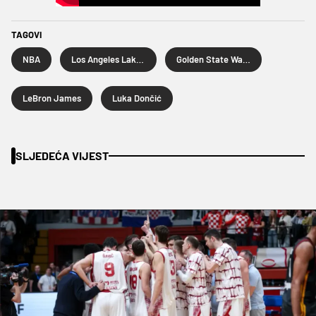
TAGOVI
NBA
Los Angeles Lakers
Golden State Warriors
LeBron James
Luka Dončić
SLJEDEĆA VIJEST