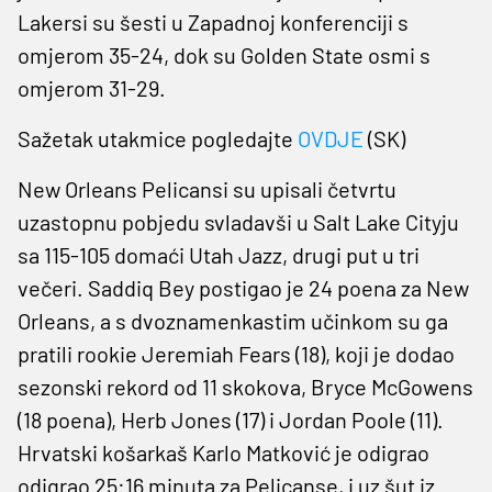
Lakersi su šesti u Zapadnoj konferenciji s
omjerom 35-24, dok su Golden State osmi s
omjerom 31-29.
Sažetak utakmice pogledajte
OVDJE
(SK)
New Orleans Pelicansi su upisali četvrtu
uzastopnu pobjedu svladavši u Salt Lake Cityju
sa 115-105 domaći Utah Jazz, drugi put u tri
večeri. Saddiq Bey postigao je 24 poena za New
Orleans, a s dvoznamenkastim učinkom su ga
pratili rookie Jeremiah Fears (18), koji je dodao
sezonski rekord od 11 skokova, Bryce McGowens
(18 poena), Herb Jones (17) i Jordan Poole (11).
Hrvatski košarkaš Karlo Matković je odigrao
odigrao 25:16 minuta za Pelicanse, i uz šut iz