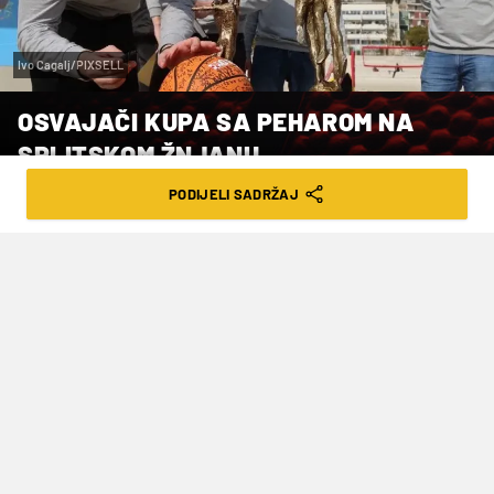
Ivo Cagalj/PIXSELL
OSVAJAČI KUPA SA PEHAROM NA
SPLITSKOM ŽNJANU
PODIJELI SADRŽAJ
VRIJEME ČITANJA: 3MIN | NED. 01.03.26. | 08:05
Ovogodišnji pobjednici Kupa Krešimira
Ćosića družili se s navijačima u
subotnje jutro