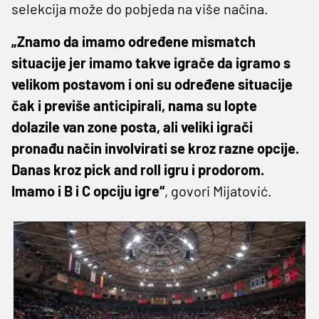
selekcija može do pobjeda na više načina.
„Znamo da imamo određene mismatch
situacije jer imamo takve igrače da igramo s
velikom postavom i oni su određene situacije
čak i previše anticipirali, nama su lopte
dolazile van zone posta, ali veliki igrači
pronađu način involvirati se kroz razne opcije.
Danas kroz pick and roll igru i prodorom.
Imamo i B i C opciju igre“
, govori Mijatović.