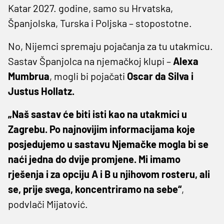
Katar 2027. godine, samo su Hrvatska,
Španjolska, Turska i Poljska – stopostotne.
No, Nijemci spremaju pojačanja za tu utakmicu.
Sastav Španjolca na njemačkoj klupi –
Alexa
Mumbrua
, mogli bi pojačati
Oscar da Silva i
Justus Hollatz.
„Naš sastav će biti isti kao na utakmici u
Zagrebu. Po najnovijim informacijama koje
posjedujemo u sastavu Njemačke mogla bi se
naći jedna do dvije promjene. Mi imamo
rješenja i za opciju A i B u njihovom rosteru, ali
se, prije svega, koncentriramo na sebe“
,
podvlači Mijatović.