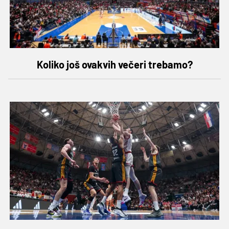
Koliko još ovakvih večeri trebamo?