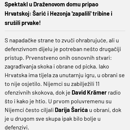
Spektakl u Draženovom domu pripao
Hrvatskoj: Šarić i Hezonja 'zapalili' tribine i
srušili prvake!
S napadačke strane to zvuči ohrabrujuće, ali u
defenzivnom dijelu je potreban nešto drugačiji
pristup. Prvenstveno onih osnovnih stvari:
zagrađivanja skoka i obrane od picka. Iako
Hrvatska ima tijela za unutarnju igru, u obrani se
to nije osjetilo. Nijemci su zabilježili 11
ofenzivnih skokova, dok je
David Krämer
radio
što i kako je htio. U prvom poluvremenu su
Nijemci često ciljali
Darija Šarića
u obrani, dok
je u drugom sve skupa ipak bilo bolje u
defenzivi.