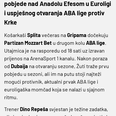
pobjede nad Anadolu Efesom u Euroligi
i uspješnog otvaranja ABA lige protiv
Krke
Košarkaši
Splita
večeras na
Gripama
dočekuju
Partizan Mozzart Bet
u drugom kolu
ABA lige
.
Utajmica je na rasporedu od 18 sati uz izravan
prijenos na ArenaSport 1 kanalu. Nakon poraza
od
Dubaija
na otvaranju sezone, Žuti traže prvu
pobjedu u sezoni, ali im na putu stoji najteži
mogući protivnik, aktualni prvak ABA lige i
euroligaška momčad koja se nalazi u sjajnom
ritmu.
Trener
Dino Repeša
svjestan je težine zadatka,