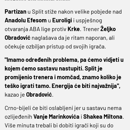
Partizan
u Split stiže nakon velike pobjede nad
Anadolu Efesom
u
Euroligi
i uspješnog
otvaranja ABA lige protiv
Krke
. Trener
Željko
Obradović
naglašava da je ritam naporan, ali
očekuje ozbiljan pristup od svojih igrača.
"Imamo određenih problema, pa ćemo vidjeti u
kojem ćemo sastavu nastupiti. Split je
promijenio trenera i momčad, znamo koliko je
teško igrati tamo. Energija će biti najvažnija",
kazao je
Obradović
.
Crno-bijeli će biti oslabljeni jer u sastavu nema
ozlijeđenih
Vanje Marinkovića
i
Shakea Miltona
.
Više minuta trebali bi dobiti igrači koji su do