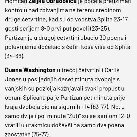
Momčad
Željka Obradovića
je počela preuzimati
kontrolu nad zbivanjima na terenu sredinom
druge četvrtine, kad su od vodstva Splita 23-17
gosti serijom 8-0 prvi put poveli (23-25).
Partizan je u drugoj četvrtini ubacio 30 poena i
poluvrijeme dočekao s četiri koša više od Splita
(34-38).
Duane Washington
u trećoj četvrtini i Carlik
Jones u posljednjih deset minuta dvoboja s
vanjskih su pozicija kažnjavali svaki propust u
obrani Splićana pa je Partizan pet minuta prije
kraja dvoboja bio na sigurnih +14 (63-77). No, u
samo dvije i pol minute "Žuti" su se serijom 12-0
vratili u utakmicu došavši na samo dva poena
zaostatka (75-77).