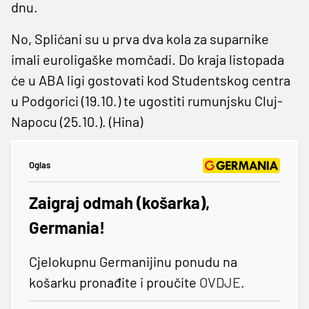
dnu.
No, Splićani su u prva dva kola za suparnike
imali euroligaške momčadi. Do kraja listopada
će u ABA ligi gostovati kod Studentskog centra
u Podgorici (19.10.) te ugostiti rumunjsku Cluj-
Napocu (25.10.). (Hina)
Oglas
Zaigraj odmah (košarka),
Germania!
Cjelokupnu Germanijinu ponudu na
košarku pronađite i proučite
OVDJE
.