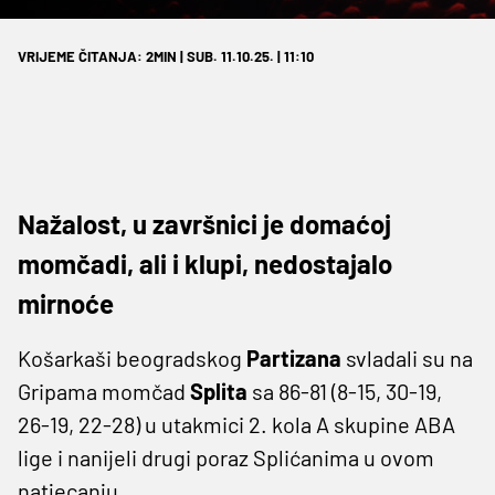
VRIJEME ČITANJA: 2MIN | SUB. 11.10.25. | 11:10
Nažalost, u završnici je domaćoj
momčadi, ali i klupi, nedostajalo
mirnoće
Košarkaši beogradskog
Partizana
svladali su na
Gripama momčad
Splita
sa 86-81 (8-15, 30-19,
26-19, 22-28) u utakmici 2. kola A skupine ABA
lige i nanijeli drugi poraz Splićanima u ovom
natjecanju.