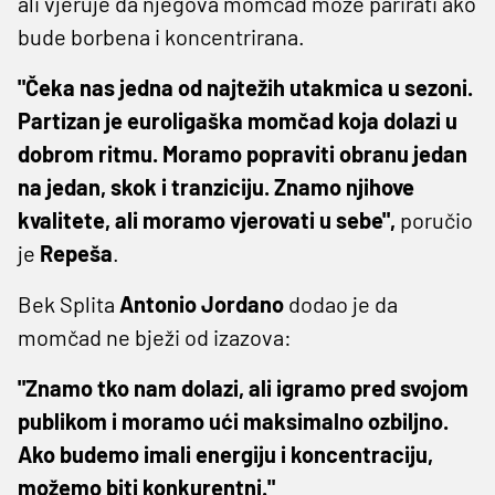
ali vjeruje da njegova momčad može parirati ako
bude borbena i koncentrirana.
"Čeka nas jedna od najtežih utakmica u sezoni.
Partizan je euroligaška momčad koja dolazi u
dobrom ritmu. Moramo popraviti obranu jedan
na jedan, skok i tranziciju. Znamo njihove
kvalitete, ali moramo vjerovati u sebe",
poručio
je
Repeša
.
Bek Splita
Antonio Jordano
dodao je da
momčad ne bježi od izazova:
"Znamo tko nam dolazi, ali igramo pred svojom
publikom i moramo ući maksimalno ozbiljno.
Ako budemo imali energiju i koncentraciju,
možemo biti konkurentni."