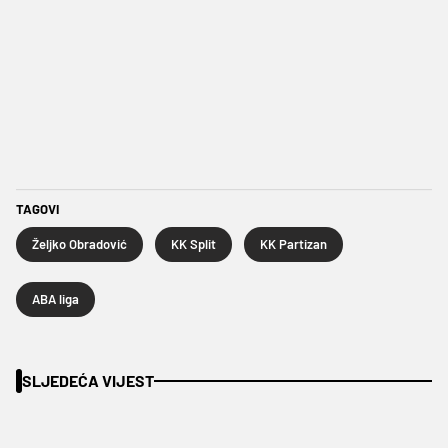
TAGOVI
Željko Obradović
KK Split
KK Partizan
ABA liga
SLJEDEĆA VIJEST