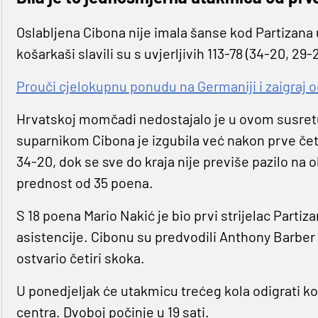
Oslabljena Cibona nije imala šanse kod Partizana
košarkaši slavili su s uvjerljivih 113-78 (34-20, 29-2
Prouči cjelokupnu ponudu na Germaniji i zaigraj o
Hrvatskoj momčadi nedostajalo je u ovom susretu
suparnikom Cibona je izgubila već nakon prve čet
34-20, dok se sve do kraja nije previše pazilo na 
prednost od 35 poena.
S 18 poena Mario Nakić je bio prvi strijelac Partiz
asistencije. Cibonu su predvodili Anthony Barber s
ostvario četiri skoka.
U ponedjeljak će utakmicu trećeg kola odigrati k
centra. Dvoboj počinje u 19 sati.