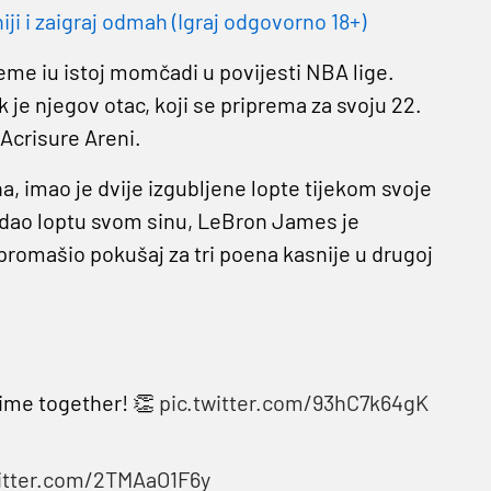
 i zaigraj odmah (Igraj odgovorno 18+)
ijeme iu istoj momčadi u povijesti NBA lige.
 je njegov otac, koji se priprema za svoju 22.
 Acrisure Areni.
a, imao je dvije izgubljene lopte tijekom svoje
dodao loptu svom sinu, LeBron James je
promašio pokušaj za tri poena kasnije u drugoj
 time together! 👏
pic.twitter.com/93hC7k64gK
witter.com/2TMAaO1F6y