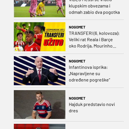
klupskim obvezama i
odmah zabio dva pogotka
NOGOMET
TRANSFERI (6. kolovoza):
Veliki rat Reala i Barçe
oko Rodrija, Mourinho
nagovorio Viniciusa na
ostanak
NOGOMET
Infantinova isprika:
„Napravljene su
određene pogreške“
NOGOMET
Hajduk predstavio novi
dres