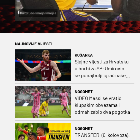
Kirby Lee-Imagn Images
NAJNOVIJE VIJESTI
KOŠARKA
Sjajne vijesti za Hrvatsku
u borbi za SP: Umirovio
se ponajbolji igrač našeg
idućeg protivnika
NOGOMET
VIDEO Messi se vratio
klupskim obvezama i
odmah zabio dva pogotka
NOGOMET
TRANSFERI (6. kolovoza):