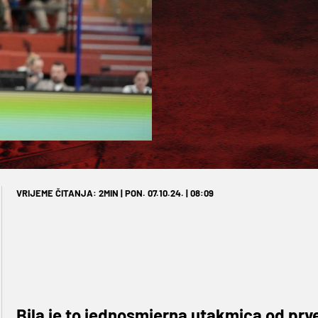
VRIJEME ČITANJA: 2MIN | PON. 07.10.24. | 08:09
Bila je to jednosmjerna utakmica od prv