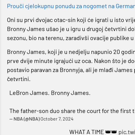
Prouči cjelokupnu ponudu za nogomet na Germaniji
Oni su prvi dvojac otac-sin koji će igrati u isto vr
Bronny James ušao je u igru u drugoj četvrtini dok
sezonu, bio na terenu, zaradivši ovacije publike u
Bronny James, koji je u nedjelju napunio 20 godin
prve dvije minute igrajući uz oca. Nakon što je 
postavio paravan za Bronnyja, ali je mlađi James 
četvrtini.
LeBron James. Bronny James.
The father-son duo share the court for the first
— NBA (@NBA)
October 7, 2024
WHAT A TIME 👑👑
pic.t