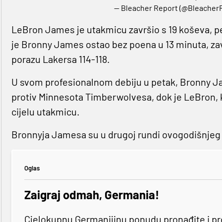
— Bleacher Report (@Bleacher
LeBron James je utakmicu završio s 19 koševa, pet
je Bronny James ostao bez poena u 13 minuta, završ
porazu Lakersa 114-118.
U svom profesionalnom debiju u petak, Bronny Jam
protiv Minnesota Timberwolvesa, dok je LeBron, k
cijelu utakmicu.
Bronnyja Jamesa su u drugoj rundi ovogodišnjeg d
Oglas
Zaigraj odmah, Germania!
Cjelokupnu Germanijinu ponudu pronađite i p