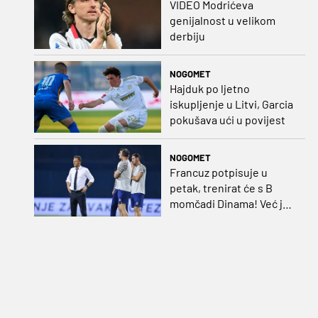
VIDEO Modrićeva
genijalnost u velikom
derbiju
NOGOMET
Hajduk po ljetno
iskupljenje u Litvi, Garcia
pokušava ući u povijest
NOGOMET
Francuz potpisuje u
petak, trenirat će s B
momčadi Dinama! Već je
dobio i nadimak