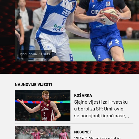
Igor Soban/PIXSELL
NAJNOVIJE VIJESTI
KOŠARKA
Sjajne vijesti za Hrvatsku
u borbi za SP: Umirovio
se ponajbolji igrač našeg
idućeg protivnika
NOGOMET
VIDEO Messi se vratio