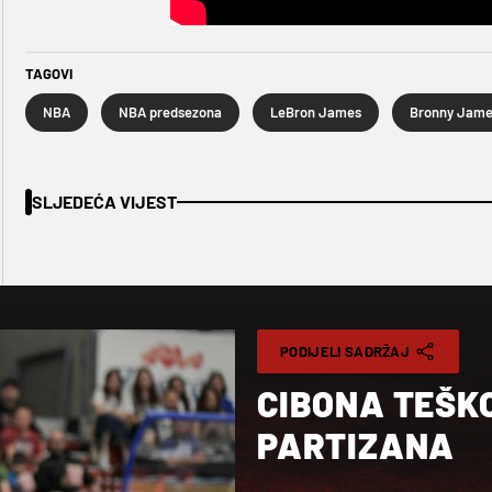
TAGOVI
NBA
NBA predsezona
LeBron James
Bronny Jame
SLJEDEĆA VIJEST
PODIJELI SADRŽAJ
CIBONA TEŠK
PARTIZANA