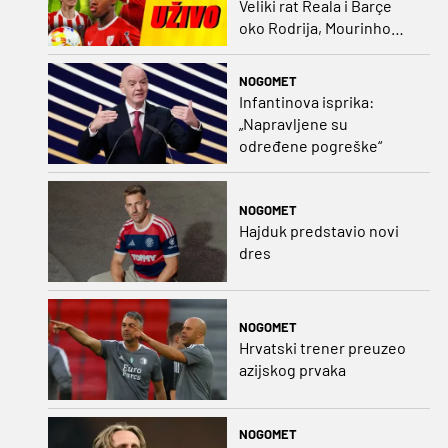
Veliki rat Reala i Barçe
oko Rodrija, Mourinho
nagovorio Viniciusa na
ostanak
NOGOMET
Infantinova isprika:
„Napravljene su
određene pogreške“
NOGOMET
Hajduk predstavio novi
dres
NOGOMET
Hrvatski trener preuzeo
azijskog prvaka
NOGOMET