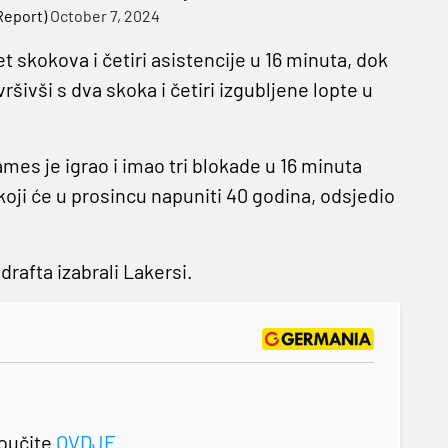
Report)
October 7, 2024
 skokova i četiri asistencije u 16 minuta, dok
ivši s dva skoka i četiri izgubljene lopte u
es je igrao i imao tri blokade u 16 minuta
oji će u prosincu napuniti 40 godina, odsjedio
rafta izabrali Lakersi.
roučite
OVDJE
.