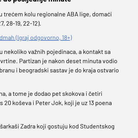
 u trećem kolu regionalne ABA lige, domaći
7, 28-19, 22-12).
dmah (Igraj odgovorno, 18+)
 nekoliko važnih pojedinaca, a kontakt sa
vrtine. Partizan je nakon deset minuta vodio
obranu i beogradski sastav je do kraja ostvario
ana, a tome je dodao pet skokova i četiri
 20 koševa i Peter Jok, koji je uz 13 poena
ošarkaši Zadra koji gostuju kod Studentskog