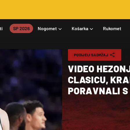
ti
SP 2026
Nogomet
Košarka
Rukomet
PODIJELI SADRŽAJ
VIDEO HEZONJ
CLASICU, KRA
PORAVNALI S