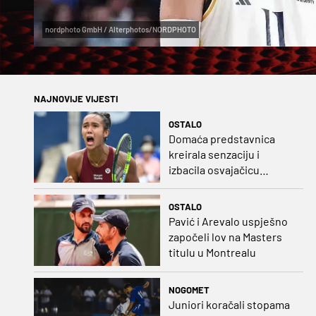
nordphoto GmbH / Alterphotos/NORDPHOTO
NAJNOVIJE VIJESTI
OSTALO
Domaća predstavnica
kreirala senzaciju i
izbacila osvajačicu
Roland Garrosa
OSTALO
Pavić i Arevalo uspješno
započeli lov na Masters
titulu u Montrealu
NOGOMET
Juniori koračali stopama