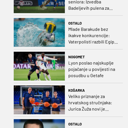
seniora: Izvedba
Badeljevih pulena za
čistu peticu protiv
Bruggea!
OSTALO
Mlade Barakude bez
ikakve konkurencije:
Vaterpolisti razbili Egipat
za polufinale SP-a!
NOGOMET
Lyon poslao najskuplje
pojačanje u povijesti na
posudbu u Getafe
KOŠARKA
Veliko priznanje za
hrvatskog stručnjaka:
Jurica Žuža novi je
pomoćni trener
Barcelone!
OSTALO