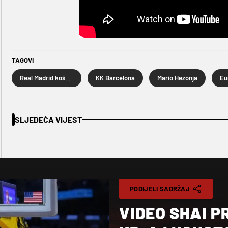
TAGOVI
Real Madrid košarka
KK Barcelona
Mario Hezonja
Eu
SLJEDEĆA VIJEST
PODIJELI SADRŽAJ
VIDEO SHAI P