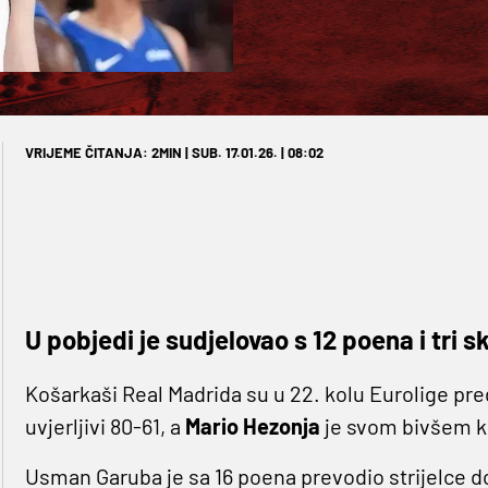
VRIJEME ČITANJA: 2MIN | SUB. 17.01.26. | 08:02
U pobjedi je sudjelovao s 12 poena i tri s
Košarkaši Real Madrida su u 22. kolu Eurolige pre
uvjerljivi 80-61, a
Mario Hezonja
je svom bivšem kl
Usman Garuba je sa 16 poena prevodio strijelce d