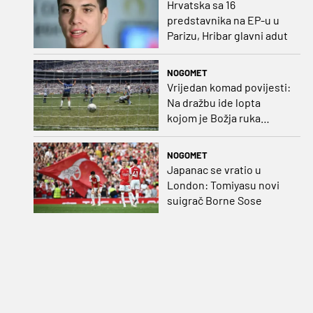
Hrvatska sa 16
predstavnika na EP-u u
Parizu, Hribar glavni adut
NOGOMET
Vrijedan komad povijesti:
Na dražbu ide lopta
kojom je Božja ruka
postigla gol
NOGOMET
Japanac se vratio u
London: Tomiyasu novi
suigrač Borne Sose