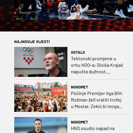
Reuters
NAJNOVIJE VIJESTI
OSTALO
Tektonski promjene u
vrhu HOO-a: Siniša Krajač
napušta dužnost,
razriješeno i svih osam
direktora
NOGOMET
Počinje Premijer liga BiH:
Rožman želi vratiti trofej
u Mostar, Zekić bi mogao
biti iznenađenje
NOGOMET
HNS osudio napad na