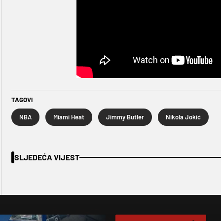
TAGOVI
NBA
Miami Heat
Jimmy Butler
Nikola Jokić
SLJEDEĆA VIJEST