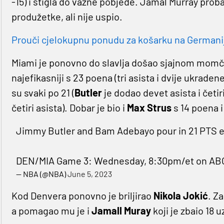
-15) i stigla do važne pobjede. Jamal Murray prob
produžetke, ali nije uspio.
Prouči cjelokupnu ponudu za košarku na Germaniji 
Miami je ponovno do slavlja došao sjajnom mo
najefikasniji s 23 poena (tri asista i dvije ukradene
su svaki po 21 (
Butler
je dodao devet asista i četir
četiri asista). Dobar je bio i
Max Strus
s 14 poena i
Jimmy Butler and Bam Adebayo pour in 21 PTS e
DEN/MIA Game 3: Wednesday, 8:30pm/et on A
— NBA (@NBA)
June 5, 2023
Kod Denvera ponovno je briljirao
Nikola Jokić
. Za
a pomagao mu je i
Jamall Muray
koji je zbaio 18 u