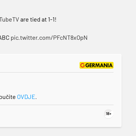
TubeTV
are tied at 1-1!
 ABC
pic.twitter.com/PFcNT8xOpN
roučite
OVDJE
.