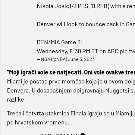
Nikola Jokic (41 PTS, 11 REB) with a 
Denver will look to bounce back in Ga
DEN/MIA Game 3:
Wednesday, 8:30 PM ET on ABC
pic.t
— NBA (@NBA)
June 5, 2023
"Moji igrači vole se natjecati. Oni vole ovakve tr
Miami je postao prva momčad koja je u ovom doi
Denvera. U dosadašnjem doigravnaju Nuggetsi su im
razlike.
Treća i četvrta utakmica Finala igraju se u Miamiju
po hrvatskom vremenu.