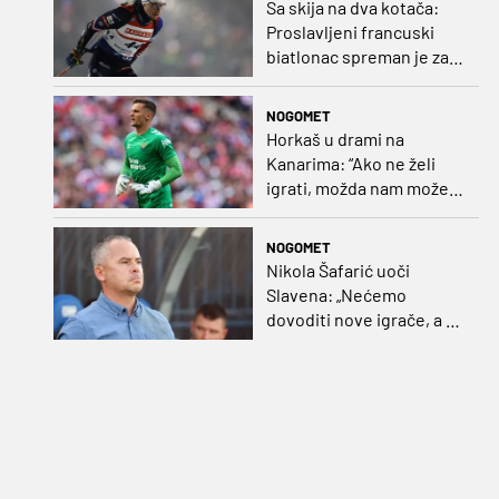
Sa skija na dva kotača:
Proslavljeni francuski
biatlonac spreman je za
debi u profesionalnom
biciklizmu
NOGOMET
Horkaš u drami na
Kanarima: “Ako ne želi
igrati, možda nam može
pomoći obilježavati teren
ili postavljati mreže”
NOGOMET
Nikola Šafarić uoči
Slavena: „Nećemo
dovoditi nove igrače, a o
prodaji ćemo razmisliti
ako dođe ponuda”