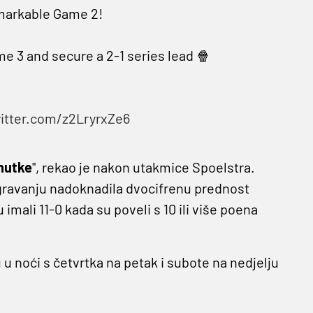
remarkable Game 2!
me 3 and secure a 2-1 series lead 🍿
witter.com/z2LryrxZe6
enutke
", rekao je nakon utakmice Spoelstra.
gravanju nadoknadila dvocifrenu prednost
ali 11-0 kada su poveli s 10 ili više poena
 u noći s četvrtka na petak i subote na nedjelju