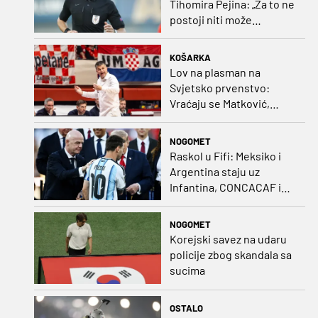
Tihomira Pejina: „Za to ne
postoji niti može
postojati opravdanje”
KOŠARKA
Lov na plasman na
Svjetsko prvenstvo:
Vraćaju se Matković,
Nakić i Drežnjak
NOGOMET
Raskol u Fifi: Meksiko i
Argentina staju uz
Infantina, CONCACAF i
CONMEBOL više nisu
čvrsti
NOGOMET
Korejski savez na udaru
policije zbog skandala sa
sucima
OSTALO