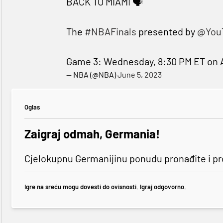
BACK TO MIAMI 🗣
The
#NBAFinals
presented by
@You
Game 3: Wednesday, 8:30 PM ET on
— NBA (@NBA)
June 5, 2023
Oglas
Zaigraj odmah, Germania!
Cjelokupnu Germanijinu ponudu pronađite i p
Igre na sreću mogu dovesti do ovisnosti. Igraj odgovorno.