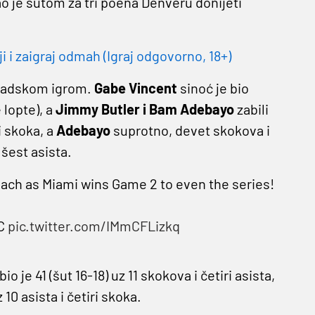
ao je šutom za tri poena Denveru donijeti
i zaigraj odmah (Igraj odgovorno, 18+)
mčadskom igrom.
Gabe Vincent
sinoć je bio
 lopte), a
Jimmy Butler i Bam Adebayo
zabili
i skoka, a
Adebayo
suprotno, devet skokova i
 šest asista.
ach as Miami wins Game 2 to even the series!
BC
pic.twitter.com/IMmCFLizkq
bio je 41 (šut 16-18) uz 11 skokova i četiri asista,
z 10 asista i četiri skoka.