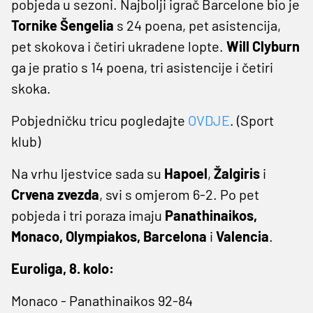
pobjeda u sezoni. Najbolji igrač Barcelone bio je
Tornike Šengelia
s 24 poena, pet asistencija,
pet skokova i četiri ukradene lopte.
Will Clyburn
ga je pratio s 14 poena, tri asistencije i četiri
skoka.
Pobjedničku tricu pogledajte
OVDJE
. (Sport
klub)
Na vrhu ljestvice sada su
Hapoel
,
Žalgiris
i
Crvena zvezda
, svi s omjerom 6-2. Po pet
pobjeda i tri poraza imaju
Panathinaikos,
Monaco, Olympiakos, Barcelona
i
Valencia
.
Euroliga, 8. kolo:
Monaco - Panathinaikos 92-84