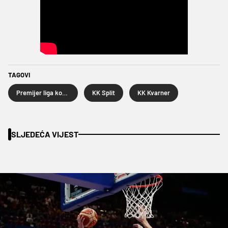
TAGOVI
Premijer liga košarkaša
KK Split
KK Kvarner
SLJEDEĆA VIJEST