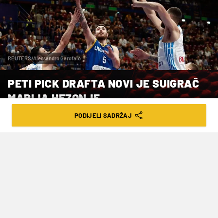
REUTERS/Alessandro Garofalo
PETI PICK DRAFTA NOVI JE SUIGRAČ
MARIJA HEZONJE
PODIJELI SADRŽAJ
VRIJEME ČITANJA: 3MIN | PET. 31.10.25. | 22:20
Veliki transfer odradio je Kraljevski