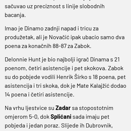
sačuvao uz preciznost s linije slobodnih
bacanja.
Imao je Dinamo zadnji napad i tricu za
produžetak, ali je Novačić ipak ubacio samo dva
poena za konačnih 88-87 za Zabok.
Delonnie Hunt je bio najbolji igrač Dinama s 21
poenom, četiri asistencije i pet skokova. Zabok
su do pobjede vodili Henrik Širko s 18 poena, pet
asistencija i tri skoka, dok je Mate Kalajžić dodao
14 poena i četiri asistencije.
Na vrhu ljestvice su
Zadar
sa stopostotnim
omjerom 5-0, dok
Splićani
sada imaju pet
pobjeda i jedan poraz. Slijede ih Dubrovnik,