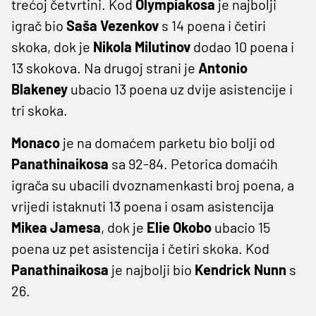
trećoj četvrtini. Kod
Olympiakosa
je najbolji
igrač bio
Saša Vezenkov
s 14 poena i četiri
skoka, dok je
Nikola Milutinov
dodao 10 poena i
13 skokova. Na drugoj strani je
Antonio
Blakeney
ubacio 13 poena uz dvije asistencije i
tri skoka.
Monaco
je na domaćem parketu bio bolji od
Panathinaikosa
sa 92-84. Petorica domaćih
igrača su ubacili dvoznamenkasti broj poena, a
vrijedi istaknuti 13 poena i osam asistencija
Mikea Jamesa
, dok je
Elie Okobo
ubacio 15
poena uz pet asistencija i četiri skoka. Kod
Panathinaikosa
je najbolji bio
Kendrick Nunn
s
26.