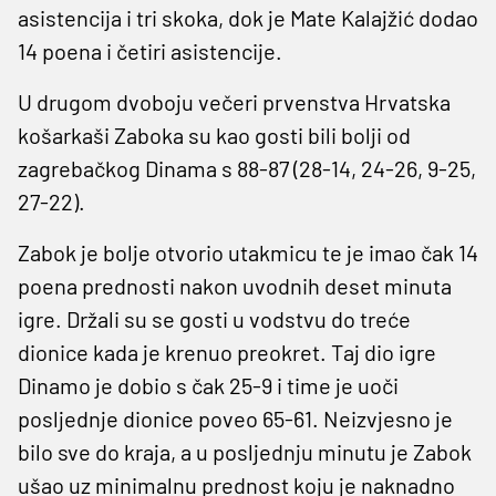
asistencija i tri skoka, dok je Mate Kalajžić dodao
14 poena i četiri asistencije.
U drugom dvoboju večeri prvenstva Hrvatska
košarkaši Zaboka su kao gosti bili bolji od
zagrebačkog Dinama s 88-87 (28-14, 24-26, 9-25,
27-22).
Zabok je bolje otvorio utakmicu te je imao čak 14
poena prednosti nakon uvodnih deset minuta
igre. Držali su se gosti u vodstvu do treće
dionice kada je krenuo preokret. Taj dio igre
Dinamo je dobio s čak 25-9 i time je uoči
posljednje dionice poveo 65-61. Neizvjesno je
bilo sve do kraja, a u posljednju minutu je Zabok
ušao uz minimalnu prednost koju je naknadno