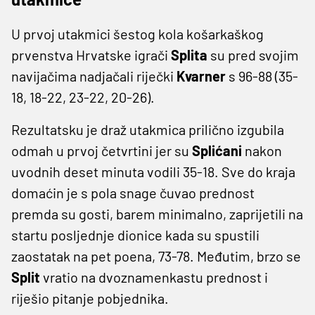
U prvoj utakmici šestog kola košarkaškog
prvenstva Hrvatske igrači
Splita
su pred svojim
navijačima nadjačali riječki
Kvarner
s 96-88 (35-
18, 18-22, 23-22, 20-26).
Rezultatsku je draž utakmica prilično izgubila
odmah u prvoj četvrtini jer su
Splićani
nakon
uvodnih deset minuta vodili 35-18. Sve do kraja
domaćin je s pola snage čuvao prednost
premda su gosti, barem minimalno, zaprijetili na
startu posljednje dionice kada su spustili
zaostatak na pet poena, 73-78. Međutim, brzo se
Split
vratio na dvoznamenkastu prednost i
riješio pitanje pobjednika.