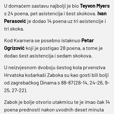
U domaćem sastavu najbolji je bio
Teyvon Myers
s 24 poena, pet asistencija i šest skokova.
Ivan
Perasović
je dodao 14 poena uz tri asistencije i
tri skoka.
Kod Kvarnera se posebno istaknuo
Petar
Ogrizović
koji je postigao 28 poena, a tome je
dodao šest asistencija i sedam skokova.
U neizvjesnom dvoboju šestog kola prvenstva
Hrvatska košarkaši Zaboka su kao gosti bili bolji
od zagrebačkog Dinama s 88-87 (28-14, 24-26, 9-
25, 27-22).
Zabok je bolje otvorio utakmicu te je imao čak 14
poena prednosti nakon uvodnih deset minuta