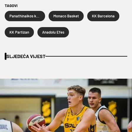
TAGOVI
Panathinaikos košarka
Monaco Basket
KK Barcelona
KK Partizan
Anadolu Efes
SLJEDEĆA VIJEST